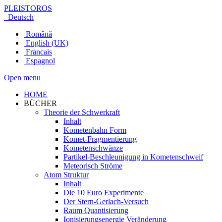
PLEISTOROS
Deutsch
Română
English (UK)
Francais
Espagnol
Open menu
HOME
BÜCHER
Theorie der Schwerkraft
Inhalt
Kometenbahn Form
Komet-Fragmentierung
Kometenschwänze
Partikel-Beschleunigung in Kometenschweif
Meteorisch Ströme
Atom Struktur
Inhalt
Die 10 Euro Experimente
Der Stern-Gerlach-Versuch
Raum Quantisierung
Ionisierungsenergie Veränderung