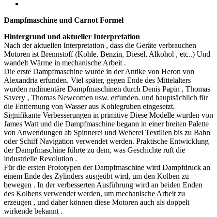
Dampfmaschine und Carnot Formel
Hintergrund und aktueller Interpretation
Nach der aktuellen Interpretation , dass die Geräte verbrauchen
Motoren ist Brennstoff (Kohle, Benzin, Diesel, Alkohol , etc..) Und
wandelt Wärme in mechanische Arbeit .
Die erste Dampfmaschine wurde in der Antike von Heron von
Alexandria erfunden. Viel später, gegen Ende des Mittelalters
wurden rudimentäre Dampfmaschinen durch Denis Papin , Thomas
Savery , Thomas Newcomen usw. erfunden. und hauptsächlich für
die Entfernung von Wasser aus Kohlegruben eingesetzt.
Signifikante Verbesserungen in primitive Diese Modelle wurden von
James Watt und die Dampfmaschine begann in einer breiten Palette
von Anwendungen ab Spinnerei und Weberei Textilien bis zu Bahn
oder Schiff Navigation verwendet werden. Praktische Entwicklung
der Dampfmaschine führte zu dem, was Geschichte ruft die
industrielle Revolution .
Für die ersten Prototypen der Dampfmaschine wird Dampfdruck an
einem Ende des Zylinders ausgeübt wird, um den Kolben zu
bewegen . In der verbesserten Ausführung wird an beiden Enden
des Kolbens verwendet werden, um mechanische Arbeit zu
erzeugen , und daher können diese Motoren auch als doppelt
wirkende bekannt .