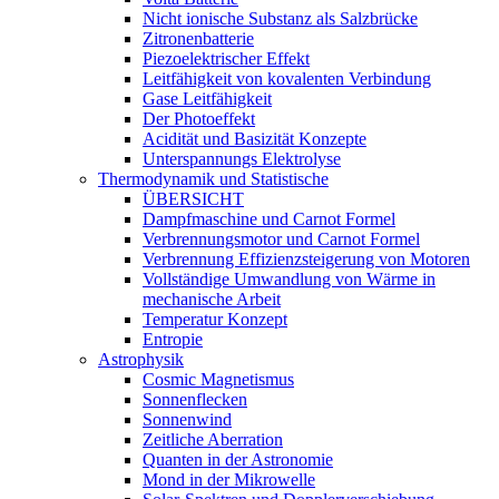
Nicht ionische Substanz als Salzbrücke
Zitronenbatterie
Piezoelektrischer Effekt
Leitfähigkeit von kovalenten Verbindung
Gase Leitfähigkeit
Der Photoeffekt
Acidität und Basizität Konzepte
Unterspannungs Elektrolyse
Thermodynamik und Statistische
ÜBERSICHT
Dampfmaschine und Carnot Formel
Verbrennungsmotor und Carnot Formel
Verbrennung Effizienzsteigerung von Motoren
Vollständige Umwandlung von Wärme in
mechanische Arbeit
Temperatur Konzept
Entropie
Astrophysik
Cosmic Magnetismus
Sonnenflecken
Sonnenwind
Zeitliche Aberration
Quanten in der Astronomie
Mond in der Mikrowelle