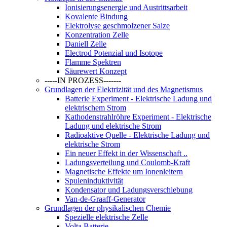
Ionisierungsenergie und Austrittsarbeit
Kovalente Bindung
Elektrolyse geschmolzener Salze
Konzentration Zelle
Daniell Zelle
Electrod Potenzial und Isotope
Flamme Spektren
Säurewert Konzept
-----IN PROZESS-------
Grundlagen der Elektrizität und des Magnetismus
Batterie Experiment - Elektrische Ladung und
elektrischem Strom
Kathodenstrahlröhre Experiment - Elektrische
Ladung und elektrische Strom
Radioaktive Quelle - Elektrische Ladung und
elektrische Strom
Ein neuer Effekt in der Wissenschaft ..
Ladungsverteilung und Coulomb-Kraft
Magnetische Effekte um Ionenleitern
Spuleninduktivität
Kondensator und Ladungsverschiebung
Van-de-Graaff-Generator
Grundlagen der physikalischen Chemie
Spezielle elektrische Zelle
Volta Batterie