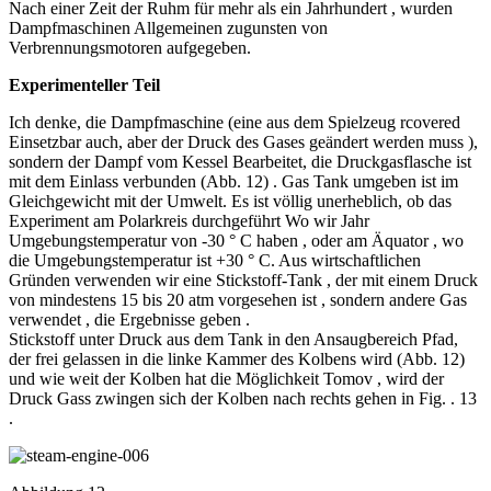
Nach einer Zeit der Ruhm für mehr als ein Jahrhundert , wurden
Dampfmaschinen Allgemeinen zugunsten von
Verbrennungsmotoren aufgegeben.
Experimenteller Teil
Ich denke, die Dampfmaschine (eine aus dem Spielzeug rcovered
Einsetzbar auch, aber der Druck des Gases geändert werden muss ),
sondern der Dampf vom Kessel Bearbeitet, die Druckgasflasche ist
mit dem Einlass verbunden (Abb. 12) . Gas Tank umgeben ist im
Gleichgewicht mit der Umwelt. Es ist völlig unerheblich, ob das
Experiment am Polarkreis durchgeführt Wo wir Jahr
Umgebungstemperatur von -30 ° C haben , oder am Äquator , wo
die Umgebungstemperatur ist +30 ° C. Aus wirtschaftlichen
Gründen verwenden wir eine Stickstoff-Tank , der mit einem Druck
von mindestens 15 bis 20 atm vorgesehen ist , sondern andere Gas
verwendet , die Ergebnisse geben .
Stickstoff unter Druck aus dem Tank in den Ansaugbereich Pfad,
der frei gelassen in die linke Kammer des Kolbens wird (Abb. 12)
und wie weit der Kolben hat die Möglichkeit Tomov , wird der
Druck Gass zwingen sich der Kolben nach rechts gehen in Fig. . 13
.