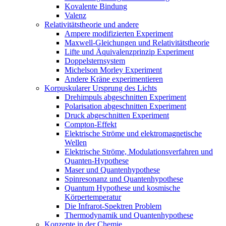
Kovalente Bindung
Valenz
Relativitätstheorie und andere
Ampere modifizierten Experiment
Maxwell-Gleichungen und Relativitätstheorie
Lifte und Äquivalenzprinzip Experiment
Doppelsternsystem
Michelson Morley Experiment
Andere Kräne experimentieren
Korpuskularer Ursprung des Lichts
Drehimpuls abgeschnitten Experiment
Polarisation abgeschnitten Experiment
Druck abgeschnitten Experiment
Compton-Effekt
Elektrische Ströme und elektromagnetische
Wellen
Elektrische Ströme, Modulationsverfahren und
Quanten-Hypothese
Maser und Quantenhypothese
Spinresonanz und Quantenhypothese
Quantum Hypothese und kosmische
Körpertemperatur
Die Infrarot-Spektren Problem
Thermodynamik und Quantenhypothese
Konzepte in der Chemie