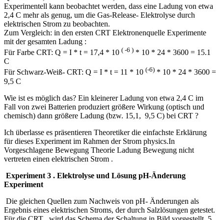
Experimentell kann beobachtet werden, dass eine Ladung von etwa
2,4 C mehr als genug, um die Gas-Release- Elektrolyse durch
elektrischen Strom zu beobachten.
Zum Vergleich: in den ersten CRT Elektronenquelle Experimente
mit der gesamten Ladung :
( -6 )
Für Farbe CRT: Q = I * t = 17,4 * 10
* 10 * 24 * 3600 = 15.1
C
(-6)
Für Schwarz-Weiß- CRT: Q = I * t = 11 * 10
* 10 * 24 * 3600 =
9,5 C
Wie ist es möglich das? Ein kleinerer Ladung von etwa 2,4 C im
Fall von zwei Batterien produziert größere Wirkung (optisch und
chemisch) dann größere Ladung (bzw. 15,1, 9,5 C) bei CRT ?
Ich überlasse es präsentieren Theoretiker die einfachste Erklärung
für dieses Experiment im Rahmen der Strom physics.In
Vorgeschlagene Bewegung Theorie Ladung Bewegung nicht
vertreten einen elektrischen Strom .
Experiment 3 . Elektrolyse und Lösung pH-Änderung
Experiment
Die gleichen Quellen zum Nachweis von pH- Änderungen als
Ergebnis eines elektrischen Stroms, der durch Salzlösungen getestet.
Für die CRT , wird das Schema der Schaltung in Bild vorgestellt. 5