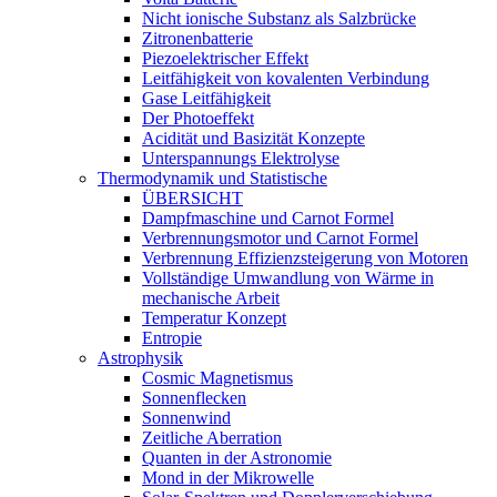
Nicht ionische Substanz als Salzbrücke
Zitronenbatterie
Piezoelektrischer Effekt
Leitfähigkeit von kovalenten Verbindung
Gase Leitfähigkeit
Der Photoeffekt
Acidität und Basizität Konzepte
Unterspannungs Elektrolyse
Thermodynamik und Statistische
ÜBERSICHT
Dampfmaschine und Carnot Formel
Verbrennungsmotor und Carnot Formel
Verbrennung Effizienzsteigerung von Motoren
Vollständige Umwandlung von Wärme in
mechanische Arbeit
Temperatur Konzept
Entropie
Astrophysik
Cosmic Magnetismus
Sonnenflecken
Sonnenwind
Zeitliche Aberration
Quanten in der Astronomie
Mond in der Mikrowelle