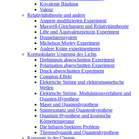
Kovalente Bindung
Valenz
Relativitätstheorie und andere
Ampere modifizierten Experiment
Maxwell-Gleichungen und Relativitätstheorie
Lifte und Äquivalenzprinzip Experiment
Doppelsternsystem
Michelson Morley Experiment
Andere Kräne experimentieren
Korpuskularer Ursprung des Lichts
Drehimpuls abgeschnitten Experiment
Polarisation abgeschnitten Experiment
Druck abgeschnitten Experiment
Compton-Effekt
Elektrische Ströme und elektromagnetische
Wellen
Elektrische Ströme, Modulationsverfahren und
Quanten-Hypothese
Maser und Quantenhypothese
Spinresonanz und Quantenhypothese
Quantum Hypothese und kosmische
Körpertemperatur
Die Infrarot-Spektren Problem
Thermodynamik und Quantenhypothese
Konzepte in der Chemie