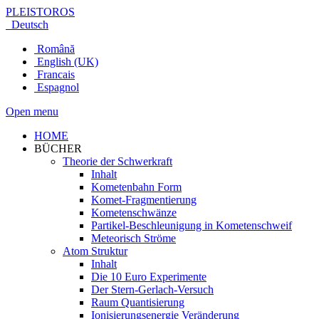
PLEISTOROS
Deutsch
Română
English (UK)
Francais
Espagnol
Open menu
HOME
BÜCHER
Theorie der Schwerkraft
Inhalt
Kometenbahn Form
Komet-Fragmentierung
Kometenschwänze
Partikel-Beschleunigung in Kometenschweif
Meteorisch Ströme
Atom Struktur
Inhalt
Die 10 Euro Experimente
Der Stern-Gerlach-Versuch
Raum Quantisierung
Ionisierungsenergie Veränderung