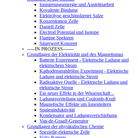
Ionisierungsenergie und Austrittsarbeit
Kovalente Bindung
Elektrolyse geschmolzener Salze
Konzentration Zelle
Daniell Zelle
Electrod Potenzial und Isotope
Flamme Spektren
Säurewert Konzept
-----IN PROZESS-------
Grundlagen der Elektrizität und des Magnetismus
Batterie Experiment - Elektrische Ladung und
elektrischem Strom
Kathodenstrahlröhre Experiment - Elektrische
Ladung und elektrische Strom
Radioaktive Quelle - Elektrische Ladung und
elektrische Strom
Ein neuer Effekt in der Wissenschaft ..
Ladungsverteilung und Coulomb-Kraft
Magnetische Effekte um Ionenleitern
Spuleninduktivität
Kondensator und Ladungsverschiebung
Van-de-Graaff-Generator
Grundlagen der physikalischen Chemie
Spezielle elektrische Zelle
Volta Batterie