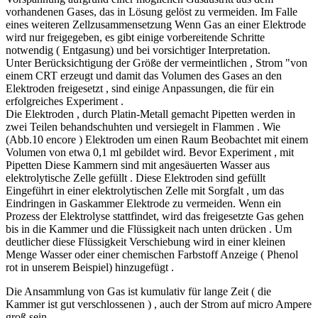
vorhandenen Gases, das in Lösung gelöst zu vermeiden. Im Falle
eines weiteren Zellzusammensetzung Wenn Gas an einer Elektrode
wird nur freigegeben, es gibt einige vorbereitende Schritte
notwendig ( Entgasung) und bei vorsichtiger Interpretation.
Unter Berücksichtigung der Größe der vermeintlichen , Strom "von
einem CRT erzeugt und damit das Volumen des Gases an den
Elektroden freigesetzt , sind einige Anpassungen, die für ein
erfolgreiches Experiment .
Die Elektroden , durch Platin-Metall gemacht Pipetten werden in
zwei Teilen behandschuhten und versiegelt in Flammen . Wie
(Abb.10 encore ) Elektroden um einen Raum Beobachtet mit einem
Volumen von etwa 0,1 ml gebildet wird. Bevor Experiment , mit
Pipetten Diese Kammern sind mit angesäuerten Wasser aus
elektrolytische Zelle gefüllt . Diese Elektroden sind gefüllt
Eingeführt in einer elektrolytischen Zelle mit Sorgfalt , um das
Eindringen in Gaskammer Elektrode zu vermeiden. Wenn ein
Prozess der Elektrolyse stattfindet, wird das freigesetzte Gas gehen
bis in die Kammer und die Flüssigkeit nach unten drücken . Um
deutlicher diese Flüssigkeit Verschiebung wird in einer kleinen
Menge Wasser oder einer chemischen Farbstoff Anzeige ( Phenol
rot in unserem Beispiel) hinzugefügt .
Die Ansammlung von Gas ist kumulativ für lange Zeit ( die
Kammer ist gut verschlossenen ) , auch der Strom auf micro Ampere
groß sein.