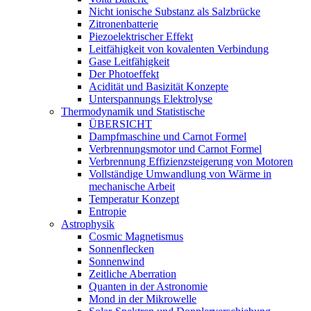
Nicht ionische Substanz als Salzbrücke
Zitronenbatterie
Piezoelektrischer Effekt
Leitfähigkeit von kovalenten Verbindung
Gase Leitfähigkeit
Der Photoeffekt
Acidität und Basizität Konzepte
Unterspannungs Elektrolyse
Thermodynamik und Statistische
ÜBERSICHT
Dampfmaschine und Carnot Formel
Verbrennungsmotor und Carnot Formel
Verbrennung Effizienzsteigerung von Motoren
Vollständige Umwandlung von Wärme in
mechanische Arbeit
Temperatur Konzept
Entropie
Astrophysik
Cosmic Magnetismus
Sonnenflecken
Sonnenwind
Zeitliche Aberration
Quanten in der Astronomie
Mond in der Mikrowelle