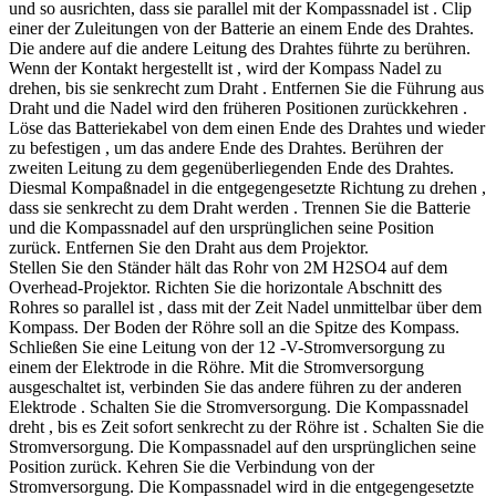
und so ausrichten, dass sie parallel mit der Kompassnadel ist . Clip
einer der Zuleitungen von der Batterie an einem Ende des Drahtes.
Die andere auf die andere Leitung des Drahtes führte zu berühren.
Wenn der Kontakt hergestellt ist , wird der Kompass Nadel zu
drehen, bis sie senkrecht zum Draht . Entfernen Sie die Führung aus
Draht und die Nadel wird den früheren Positionen zurückkehren .
Löse das Batteriekabel von dem einen Ende des Drahtes und wieder
zu befestigen , um das andere Ende des Drahtes. Berühren der
zweiten Leitung zu dem gegenüberliegenden Ende des Drahtes.
Diesmal Kompaßnadel in die entgegengesetzte Richtung zu drehen ,
dass sie senkrecht zu dem Draht werden . Trennen Sie die Batterie
und die Kompassnadel auf den ursprünglichen seine Position
zurück. Entfernen Sie den Draht aus dem Projektor.
Stellen Sie den Ständer hält das Rohr von 2M H2SO4 auf dem
Overhead-Projektor. Richten Sie die horizontale Abschnitt des
Rohres so parallel ist , dass mit der Zeit Nadel unmittelbar über dem
Kompass. Der Boden der Röhre soll an die Spitze des Kompass.
Schließen Sie eine Leitung von der 12 -V-Stromversorgung zu
einem der Elektrode in die Röhre. Mit die Stromversorgung
ausgeschaltet ist, verbinden Sie das andere führen zu der anderen
Elektrode . Schalten Sie die Stromversorgung. Die Kompassnadel
dreht , bis es Zeit sofort senkrecht zu der Röhre ist . Schalten Sie die
Stromversorgung. Die Kompassnadel auf den ursprünglichen seine
Position zurück. Kehren Sie die Verbindung von der
Stromversorgung. Die Kompassnadel wird in die entgegengesetzte