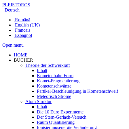
PLEISTOROS
Deutsch
Română
English (UK)
Francais
Espagnol
Open menu
HOME
BÜCHER
Theorie der Schwerkraft
Inhalt
Kometenbahn Form
Komet-Fragmentierung
Kometenschwänze
Partikel-Beschleunigung in Kometenschweif
Meteorisch Ströme
Atom Struktur
Inhalt
Die 10 Euro Experimente
Der Stern-Gerlach-Versuch
Raum Quantisierung
Ionisierungsenergie Veränderung