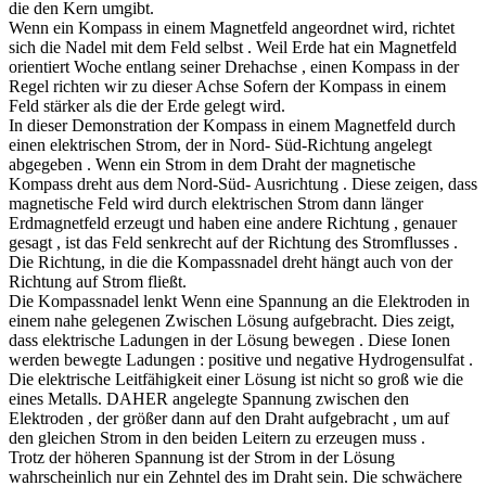
die den Kern umgibt.
Wenn ein Kompass in einem Magnetfeld angeordnet wird, richtet
sich die Nadel mit dem Feld selbst . Weil Erde hat ein Magnetfeld
orientiert Woche entlang seiner Drehachse , einen Kompass in der
Regel richten wir zu dieser Achse Sofern der Kompass in einem
Feld stärker als die der Erde gelegt wird.
In dieser Demonstration der Kompass in einem Magnetfeld durch
einen elektrischen Strom, der in Nord- Süd-Richtung angelegt
abgegeben . Wenn ein Strom in dem Draht der magnetische
Kompass dreht aus dem Nord-Süd- Ausrichtung . Diese zeigen, dass
magnetische Feld wird durch elektrischen Strom dann länger
Erdmagnetfeld erzeugt und haben eine andere Richtung , genauer
gesagt , ist das Feld senkrecht auf der Richtung des Stromflusses .
Die Richtung, in die die Kompassnadel dreht hängt auch von der
Richtung auf Strom fließt.
Die Kompassnadel lenkt Wenn eine Spannung an die Elektroden in
einem nahe gelegenen Zwischen Lösung aufgebracht. Dies zeigt,
dass elektrische Ladungen in der Lösung bewegen . Diese Ionen
werden bewegte Ladungen : positive und negative Hydrogensulfat .
Die elektrische Leitfähigkeit einer Lösung ist nicht so groß wie die
eines Metalls. DAHER angelegte Spannung zwischen den
Elektroden , der größer dann auf den Draht aufgebracht , um auf
den gleichen Strom in den beiden Leitern zu erzeugen muss .
Trotz der höheren Spannung ist der Strom in der Lösung
wahrscheinlich nur ein Zehntel des im Draht sein. Die schwächere