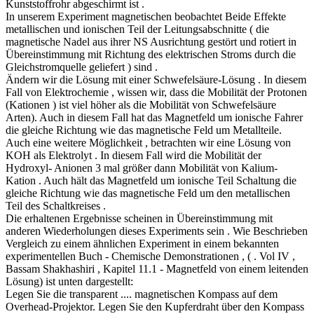
Kunststoffrohr abgeschirmt ist .
In unserem Experiment magnetischen beobachtet Beide Effekte
metallischen und ionischen Teil der Leitungsabschnitte ( die
magnetische Nadel aus ihrer NS Ausrichtung gestört und rotiert in
Übereinstimmung mit Richtung des elektrischen Stroms durch die
Gleichstromquelle geliefert ) sind .
Ändern wir die Lösung mit einer Schwefelsäure-Lösung . In diesem
Fall von Elektrochemie , wissen wir, dass die Mobilität der Protonen
(Kationen ) ist viel höher als die Mobilität von Schwefelsäure
Arten). Auch in diesem Fall hat das Magnetfeld um ionische Fahrer
die gleiche Richtung wie das magnetische Feld um Metallteile.
Auch eine weitere Möglichkeit , betrachten wir eine Lösung von
KOH als Elektrolyt . In diesem Fall wird die Mobilität der
Hydroxyl- Anionen 3 mal größer dann Mobilität von Kalium-
Kation . Auch hält das Magnetfeld um ionische Teil Schaltung die
gleiche Richtung wie das magnetische Feld um den metallischen
Teil des Schaltkreises .
Die erhaltenen Ergebnisse scheinen in Übereinstimmung mit
anderen Wiederholungen dieses Experiments sein . Wie Beschrieben
Vergleich zu einem ähnlichen Experiment in einem bekannten
experimentellen Buch - Chemische Demonstrationen , ( . Vol IV ,
Bassam Shakhashiri , Kapitel 11.1 - Magnetfeld von einem leitenden
Lösung) ist unten dargestellt:
Legen Sie die transparent .... magnetischen Kompass auf dem
Overhead-Projektor. Legen Sie den Kupferdraht über den Kompass