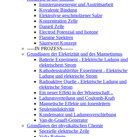
Ionisierungsenergie und Austrittsarbeit
Kovalente Bindung
Elektrolyse geschmolzener Salze
Konzentration Zelle
Daniell Zelle
Electrod Potenzial und Isotope
Flamme Spektren
Säurewert Konzept
-----IN PROZESS-------
Grundlagen der Elektrizität und des Magnetismus
Batterie Experiment - Elektrische Ladung und
elektrischem Strom
Kathodenstrahlröhre Experiment - Elektrische
Ladung und elektrische Strom
Radioaktive Quelle - Elektrische Ladung und
elektrische Strom
Ein neuer Effekt in der Wissenschaft ..
Ladungsverteilung und Coulomb-Kraft
Magnetische Effekte um Ionenleitern
Spuleninduktivität
Kondensator und Ladungsverschiebung
Van-de-Graaff-Generator
Grundlagen der physikalischen Chemie
Spezielle elektrische Zelle
Volta Batterie