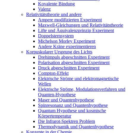
Kovalente Bindung
Valenz
Relativitätstheorie und andere
Ampere modifizierten Experiment
Maxwell-Gleichungen und Relativitätstheorie
Lifte und Äquivalenzprinzip Experiment
Doppelsternsystem
Michelson Morley Experiment
Andere Kräne experimentieren
Korpuskularer Ursprung des Lichts
Drehimpuls abgeschnitten Experiment
Polarisation abgeschnitten Experiment
Druck abgeschnitten Experiment
Compton-Effekt
Elektrische Ströme und elektromagnetische
Wellen
Elektrische Ströme, Modulationsverfahren und
Quanten-Hypothese
Maser und Quantenhypothese
Spinresonanz und Quantenhypothese
Quantum Hypothese und kosmische
Körpertemperatur
Die Infrarot-Spektren Problem
Thermodynamik und Quantenhypothese
Konzepte in der Chemie