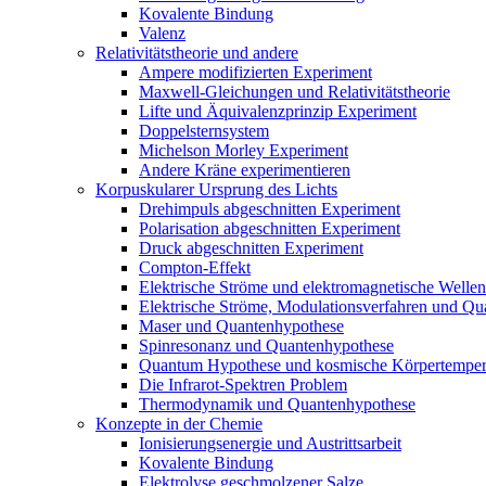
Kovalente Bindung
Valenz
Relativitätstheorie und andere
Ampere modifizierten Experiment
Maxwell-Gleichungen und Relativitätstheorie
Lifte und Äquivalenzprinzip Experiment
Doppelsternsystem
Michelson Morley Experiment
Andere Kräne experimentieren
Korpuskularer Ursprung des Lichts
Drehimpuls abgeschnitten Experiment
Polarisation abgeschnitten Experiment
Druck abgeschnitten Experiment
Compton-Effekt
Elektrische Ströme und elektromagnetische Wellen
Elektrische Ströme, Modulationsverfahren und Q
Maser und Quantenhypothese
Spinresonanz und Quantenhypothese
Quantum Hypothese und kosmische Körpertemper
Die Infrarot-Spektren Problem
Thermodynamik und Quantenhypothese
Konzepte in der Chemie
Ionisierungsenergie und Austrittsarbeit
Kovalente Bindung
Elektrolyse geschmolzener Salze