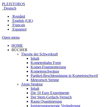
PLEISTOROS
Deutsch
Română
English (UK)
Francais
Espagnol
Open menu
HOME
BÜCHER
Theorie der Schwerkraft
Inhalt
Kometenbahn Form
Komet-Fragmentierung
Kometenschwänze
Partikel-Beschleunigung in Kometenschweif
Meteorisch Ströme
Atom Struktur
Inhalt
Die 10 Euro Experimente
Der Stern-Gerlach-Versuch
Raum Quantisierung
Ionisierungsenergie Veränderung