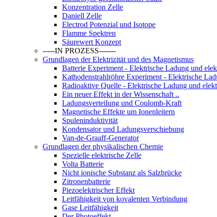
Konzentration Zelle
Daniell Zelle
Electrod Potenzial und Isotope
Flamme Spektren
Säurewert Konzept
-----IN PROZESS-------
Grundlagen der Elektrizität und des Magnetismus
Batterie Experiment - Elektrische Ladung und ele
Kathodenstrahlröhre Experiment - Elektrische Lad
Radioaktive Quelle - Elektrische Ladung und elek
Ein neuer Effekt in der Wissenschaft ..
Ladungsverteilung und Coulomb-Kraft
Magnetische Effekte um Ionenleitern
Spuleninduktivität
Kondensator und Ladungsverschiebung
Van-de-Graaff-Generator
Grundlagen der physikalischen Chemie
Spezielle elektrische Zelle
Volta Batterie
Nicht ionische Substanz als Salzbrücke
Zitronenbatterie
Piezoelektrischer Effekt
Leitfähigkeit von kovalenten Verbindung
Gase Leitfähigkeit
Der Photoeffekt