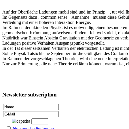
Auf der Oberfläche Ladungen mobil sind und im Prinzip " , tut viel 
Im Gegensatz dazu , common sense " Annahme , müssen diese Gebühren
Verteilung mit einer höheren Interaktion Energie.
Im Rahmen der aktuellen Physik, ist es notwendig, einen besondere
geometrischen Krümmung aufweisen erfinden . Ich weiß nicht, ob ak
Natürlich war Einstein Absicht Gravitation mit der Geometrie zu verbi
Ladungen positive Verhalten Ausgangspunkt vorgestellt.
In der Tat dieser seltsamen Verhalten der elektrischen Ladung ist nich
Sollte Physik Tatsächliche September für die Gültigkeit des Coulom
In Rahmen der vorgeschlagenen Theorie , wird eine neue Interpretat
Nur zur Erinnerung , die neue Theorie erklären können, warum ist , 
Newsletter subscription
Nutzungsbedingungen