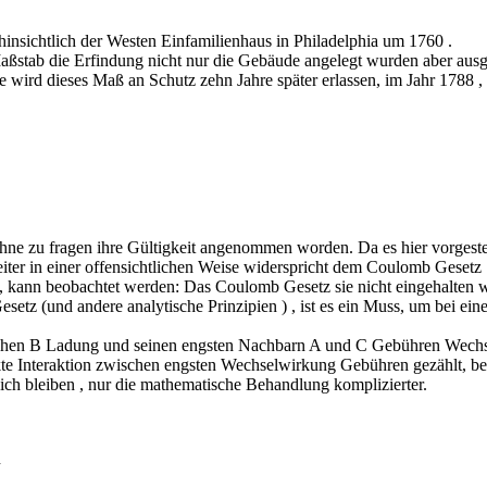
 hinsichtlich der Westen Einfamilienhaus in Philadelphia um 1760 .
aßstab die Erfindung nicht nur die Gebäude angelegt wurden aber ausge
wird dieses Maß an Schutz zehn Jahre später erlassen, im Jahr 1788 , we
e zu fragen ihre Gültigkeit angenommen worden. Da es hier vorgestellt
leiter in einer offensichtlichen Weise widerspricht dem Coulomb Gesetz 
 kann beobachtet werden: Das Coulomb Gesetz sie nicht eingehalten w
etz (und andere analytische Prinzipien ) , ist es ein Muss, um bei eine
zwischen B Ladung und seinen engsten Nachbarn A und C Gebühren Wec
ekte Interaktion zwischen engsten Wechselwirkung Gebühren gezählt,
ch bleiben , nur die mathematische Behandlung komplizierter.
n