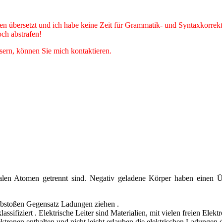
 übersetzt und ich habe keine Zeit für Grammatik- und Syntaxkorrektur
ch abstrafen!
sern, können Sie mich kontaktieren.
alen Atomen getrennt sind. Negativ geladene Körper haben einen Ü
bstoßen Gegensatz Ladungen ziehen .
 klassifiziert . Elektrische Leiter sind Materialien, mit vielen freien 
 Elektronen enthalten und nicht leicht erlauben die elektrischen Ladun