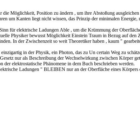
Ihr die Möglichkeit, Position zu ändern , um ihre Abstoßung ausgleiche
 um Kanten liegt nicht wissen, das Prinzip der minimalen Energie, n
n Sinn für elektrische Ladungen Able , um die Krümmung der Oberflä
tuelle Physiker bewusst Möglichkeit Einstein Traum in Bezug auf den
nden. In der Zwischenzeit so weit Theoretiker haben , kaum " gearbeite
t einzigartig in der Physik, ein Photon, das zu Un certain Weg zu schät
b Gesetz nur als Beschreibung der Wechselwirkung zwischen Körper get
ion der elektrostatische Phänomene in dem Buch beschrieben werden.
elektrische Ladungen " BLEIBEN nur an der Oberfläche eines Körpers e