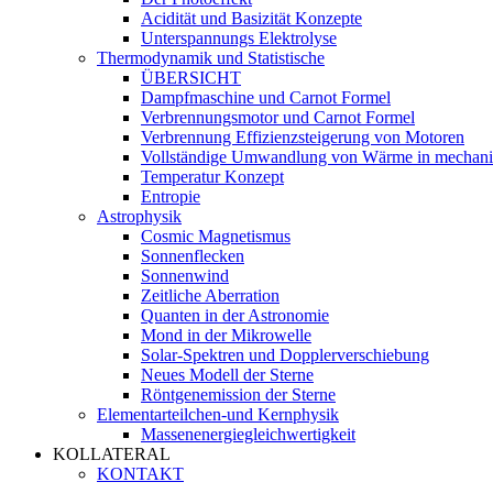
Acidität und Basizität Konzepte
Unterspannungs Elektrolyse
Thermodynamik und Statistische
ÜBERSICHT
Dampfmaschine und Carnot Formel
Verbrennungsmotor und Carnot Formel
Verbrennung Effizienzsteigerung von Motoren
Vollständige Umwandlung von Wärme in mechanis
Temperatur Konzept
Entropie
Astrophysik
Cosmic Magnetismus
Sonnenflecken
Sonnenwind
Zeitliche Aberration
Quanten in der Astronomie
Mond in der Mikrowelle
Solar-Spektren und Dopplerverschiebung
Neues Modell der Sterne
Röntgenemission der Sterne
Elementarteilchen-und Kernphysik
Massenenergiegleichwertigkeit
KOLLATERAL
KONTAKT