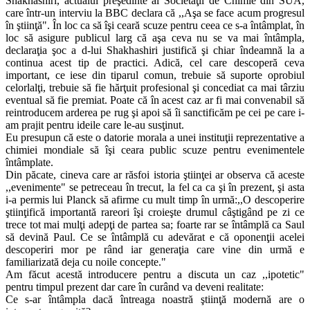
Shakhashiri, actualul preşedinte al Societăţii de Chimie din SUA,
care într-un interviu la BBC declara că ,,Aşa se face acum progresul
în ştiinţă". În loc ca să îşi ceară scuze pentru ceea ce s-a întâmplat, în
loc să asigure publicul larg că aşa ceva nu se va mai întâmpla,
declaraţia şoc a d-lui Shakhashiri justifică şi chiar îndeamnă la a
continua acest tip de practici. Adică, cel care descoperă ceva
important, ce iese din tiparul comun, trebuie să suporte oprobiul
celorlalţi, trebuie să fie hărţuit profesional şi concediat ca mai târziu
eventual să fie premiat. Poate că în acest caz ar fi mai convenabil să
reintroducem arderea pe rug şi apoi să îi sanctificăm pe cei pe care i-
am prajit pentru ideile care le-au susţinut.
Eu presupun că este o datorie morala a unei instituţii reprezentative a
chimiei mondiale să îşi ceara public scuze pentru evenimentele
întâmplate.
Din păcate, cineva care ar răsfoi istoria ştiinţei ar observa că aceste
,,evenimente" se petreceau în trecut, la fel ca ca şi în prezent, şi asta
i-a permis lui Planck să afirme cu mult timp în urmă:,,O descoperire
ştiinţifică importantă rareori îşi croieşte drumul câştigând pe zi ce
trece tot mai mulţi adepţi de partea sa; foarte rar se întâmplă ca Saul
să devină Paul. Ce se întâmplă cu adevărat e că oponenţii acelei
descoperiri mor pe rând iar generaţia care vine din urmă e
familiarizată deja cu noile concepte."
Am făcut acestă introducere pentru a discuta un caz ,,ipotetic"
pentru timpul prezent dar care în curând va deveni realitate:
Ce s-ar întâmpla dacă întreaga noastră ştiinţă modernă are o