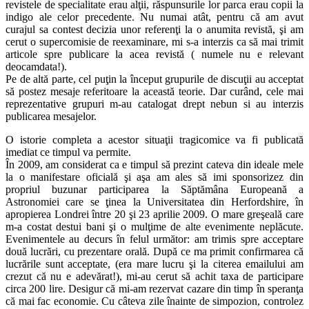
revistele de specialitate erau alţii, răspunsurile lor parca erau copii la
indigo ale celor precedente. Nu numai atât, pentru că am avut
curajul sa contest decizia unor referenţi la o anumita revistă, şi am
cerut o supercomisie de reexaminare, mi s-a interzis ca să mai trimit
articole spre publicare la acea revistă ( numele nu e relevant
deocamdata!).
Pe de altă parte, cel puţin la început grupurile de discuţii au acceptat
să postez mesaje referitoare la această teorie. Dar curând, cele mai
reprezentative grupuri m-au catalogat drept nebun si au interzis
publicarea mesajelor.
O istorie completa a acestor situaţii tragicomice va fi publicată
imediat ce timpul va permite.
În 2009, am considerat ca e timpul să prezint cateva din ideale mele
la o manifestare oficială şi aşa am ales să imi sponsorizez din
propriul buzunar participarea la Săptămâna Europeană a
Astronomiei care se ţinea la Universitatea din Herfordshire, în
apropierea Londrei între 20 şi 23 aprilie 2009. O mare greşeală care
m-a costat destui bani şi o mulţime de alte evenimente neplăcute.
Evenimentele au decurs în felul următor: am trimis spre acceptare
două lucrări, cu prezentare orală. După ce ma primit confirmarea că
lucrările sunt acceptate, (era mare lucru şi la citerea emailului am
crezut că nu e adevărat!), mi-au cerut să achit taxa de participare
circa 200 lire. Desigur că mi-am rezervat cazare din timp în speranţa
că mai fac economie. Cu câteva zile înainte de simpozion, controlez