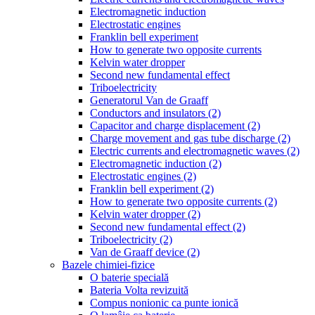
Electromagnetic induction
Electrostatic engines
Franklin bell experiment
How to generate two opposite currents
Kelvin water dropper
Second new fundamental effect
Triboelectricity
Generatorul Van de Graaff
Conductors and insulators (2)
Capacitor and charge displacement (2)
Charge movement and gas tube discharge (2)
Electric currents and electromagnetic waves (2)
Electromagnetic induction (2)
Electrostatic engines (2)
Franklin bell experiment (2)
How to generate two opposite currents (2)
Kelvin water dropper (2)
Second new fundamental effect (2)
Triboelectricity (2)
Van de Graaff device (2)
Bazele chimiei-fizice
O baterie specială
Bateria Volta revizuită
Compus nonionic ca punte ionică