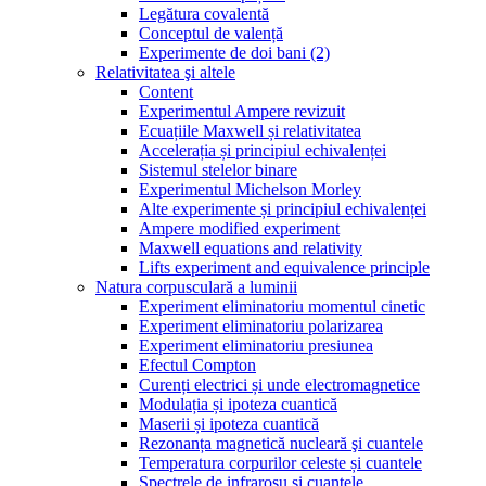
Legătura covalentă
Conceptul de valență
Experimente de doi bani (2)
Relativitatea şi altele
Content
Experimentul Ampere revizuit
Ecuațiile Maxwell și relativitatea
Accelerația și principiul echivalenței
Sistemul stelelor binare
Experimentul Michelson Morley
Alte experimente și principiul echivalenței
Ampere modified experiment
Maxwell equations and relativity
Lifts experiment and equivalence principle
Natura corpusculară a luminii
Experiment eliminatoriu momentul cinetic
Experiment eliminatoriu polarizarea
Experiment eliminatoriu presiunea
Efectul Compton
Curenți electrici și unde electromagnetice
Modulația și ipoteza cuantică
Maserii și ipoteza cuantică
Rezonanța magnetică nucleară şi cuantele
Temperatura corpurilor celeste și cuantele
Spectrele de infraroșu și cuantele