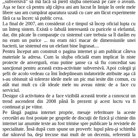
,,subversivă" să mă facă să pierd slujba oneroasă pe care o aveam.
Aşa se face că pentru alţi câţiva ani am lucrat în linişte în orele mele
libere sau am cumpărat aparatura uzată cu care am făcut experimente
fără ca sa încerc să public ceva.
La final de 2007, am considerat că e timpul să încep oficial lupta cu
un întreg sistem. Există o fabulă interesantă cu puricele si elefantul,
dar, din păcate în comparaţie cu sistemul care trebuia sa îl darâm eu
nu eram un purice ... nu eram nici macar de dimensiunile unei
bacterii, iar sistemul era un elefant bine îngrasat....
Pentru început am construit o pagina internet şi am publicat câteva
materiale la adresa. Cum la slujba oficială eram implicat în niste
proiecte de anvergură, erau putine şanse ca să fiu concediat sau
sancţionat pentru această extra-activitate subversivă. Apoi colegii şi
şefii de acolo vedeau ca îmi îndeplineam indatoririle atribuite aşa că
s-au obisnuit să tolereze ideile mele un pic mai iesite din comun, cu
atât mai mult cu cât ideale mele nu aveau nimic de a face cu
serviciul.
Desigur că activitatea de a face vizibilă această teorie a cunoscut un
trend ascendent din 2008 până în prezent şi acest lucru va fi
continuat şi pe viitor.
Pe lângă pagina internet proprie, mesaje referitoare la aceste
cercetări au fost postate pe gruprile de discuţii de fizică şi chimie din
internet iar anumite texte au fost trimise spre publicare la revistele de
specialitate. Însă după cum spune un proverb: lupul păru-şi schimbă
dar năravul ba, deşi trecuse mai mult de un deceniu, referentii la