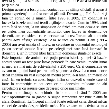
revistă ştiinţifică serioasă nu a acceptat să publice această teorie sau
părţi din ea.
Desigur aceasta a fost primul contact dur cu ştiinţa oficială şi această
prima experienţă nu a fost tocmai plăcută. Dezamagit, fără fonduri şi
fără un sprijin de la nimeni, între 1995 şi 2005, am continuat să
lucrez la bazele unei noi teorii a ştiinţelor exacte. Cum în 1994, când
eram încă student, la un simpozion de fizică am avut ocazia sa simt
pe pielea mea comentariile seniorilor care lucrau în domeniu de
decenii, am considerat ca e necesar sa lucrez într-un alt domeniu
pentru a-mi câştiga existenţa. Asa se face că pentru 9 ani (1995-
2005) am avut ocazia să lucrez în cercetare în domeniul oenologiei
(şi cu această ocazie îi salut pe colegii mei care încă lucrează în
domeniu!), iar în timpul liber lucram în domeniul ştiintelor exacte.
Este important de amintit, cel puţin pentru istoria ştiinţei că bazele
acestei teorii au fost puse într-o perioadă în care venitul mediu lunar
al meu era mai mic de echivalentul a 250 euro. Ca şi comparaţie eu
aveam mai puţini bani pentru a trăi şi pentru a dezvolta o noua teorie
decăt cheltuia un vest european mediu pentru a-si hrăni animalele de
casă. Iar eu trebuia cu acest buget infim sa dezvolt o teorie care să
intre în competiţie cu tot ceea ce au dezvoltat milioane de alţi
cercetători şi cu resurse care depăşesc orice imaginaţie.
Pentru mine situaţia s-a schimbat în bine atunci când în 2005 am
avut oportunitatea să găsesc o slujba temporară dar bine plătită în
afara României. La început am fost foarte reticent ca sa discut măcar
cu cei de acolo despre ideile mele. Nu vroiam ca activitatea mea