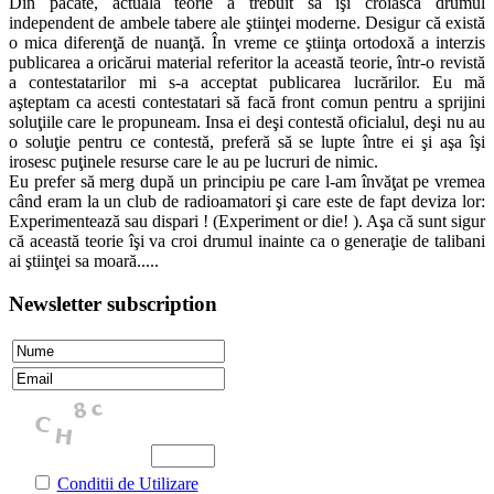
Din păcate, actuala teorie a trebuit să îşi croiască drumul
independent de ambele tabere ale ştiinţei moderne. Desigur că există
o mica diferenţă de nuanţă. În vreme ce ştiinţa ortodoxă a interzis
publicarea a oricărui material referitor la această teorie, într-o revistă
a contestatarilor mi s-a acceptat publicarea lucrărilor. Eu mă
aşteptam ca acesti contestatari să facă front comun pentru a sprijini
soluţiile care le propuneam. Insa ei deşi contestă oficialul, deşi nu au
o soluţie pentru ce contestă, preferă să se lupte între ei şi aşa îşi
irosesc puţinele resurse care le au pe lucruri de nimic.
Eu prefer să merg după un principiu pe care l-am învăţat pe vremea
când eram la un club de radioamatori şi care este de fapt deviza lor:
Experimentează sau dispari ! (Experiment or die! ). Aşa că sunt sigur
că această teorie îşi va croi drumul inainte ca o generaţie de talibani
ai ştiinţei sa moară.....
Newsletter subscription
Conditii de Utilizare