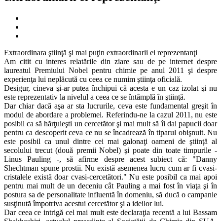
Extraordinara ştiinţă şi mai puţin extraordinarii ei reprezentanţi
Am citit cu interes relatările din ziare sau de pe internet despre
laureatul Premiului Nobel pentru chimie pe anul 2011 şi despre
experienţa lui neplăcută cu ceea ce numim ştiinţa oficială.
Desigur, cineva şi-ar putea închipui că acesta e un caz izolat şi nu
este reprezentativ la nivelul a ceea ce se întâmplă în ştiinţă.
Dar chiar dacă aşa ar sta lucrurile, ceva este fundamental greşit în
modul de abordare a problemei. Referindu-ne la cazul 2011, nu este
posibil ca să hărţuieşti un cercetător şi mai mult să îi dai papucii doar
pentru ca descoperit ceva ce nu se încadrează în tiparul obişnuit. Nu
este posibil ca unul dintre cei mai galonaţi oameni de ştiinţă al
secolului trecut (două premii Nobel) şi poate din toate timpurile -
Linus Pauling -, să afirme despre acest subiect că: "Danny
Shechtman spune prostii. Nu există asemenea lucru cum ar fi cvasi-
cristalele există doar cvasi-cercetători." Nu este posibil ca mai apoi
pentru mai mult de un deceniu cât Pauling a mai fost în viaţa şi în
postura sa de personalitate influentă în domeniu, să ducă o campanie
susţinută împotriva acestui cercetător şi a ideilor lui.
Dar ceea ce intrigă cel mai mult este declaraţia recentă a lui Bassam