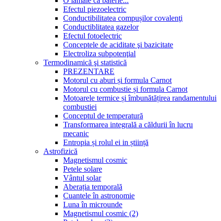
O lamâie ca baterie...
Efectul piezoelectric
Conductibilitatea compușilor covalenţi
Conductiblitatea gazelor
Efectul fotoelectric
Conceptele de aciditate şi bazicitate
Electroliza subpotenţial
Termodinamică şi statistică
PREZENTARE
Motorul cu aburi și formula Carnot
Motorul cu combustie și formula Carnot
Motoarele termice și îmbunătățirea randamentului
combustiei
Conceptul de temperatură
Transformarea integrală a căldurii în lucru
mecanic
Entropia și rolul ei in știință
Astrofizică
Magnetismul cosmic
Petele solare
Vântul solar
Aberația temporală
Cuantele în astronomie
Luna în microunde
Magnetismul cosmic (2)