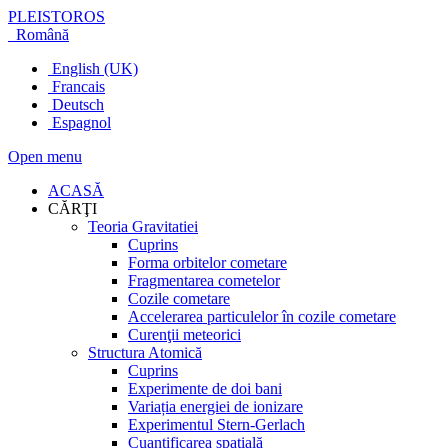
PLEISTOROS
Română
English (UK)
Francais
Deutsch
Espagnol
Open menu
ACASĂ
CĂRŢI
Teoria Gravitatiei
Cuprins
Forma orbitelor cometare
Fragmentarea cometelor
Cozile cometare
Accelerarea particulelor în cozile cometare
Curenţii meteorici
Structura Atomică
Cuprins
Experimente de doi bani
Variația energiei de ionizare
Experimentul Stern-Gerlach
Cuantificarea spațială