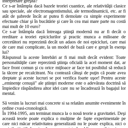
interpretare greşită?
Ce s-ar întâmpla dacă bazele teoriei cuantice, ale relativitâţii clasice
sau speciale, ale electromagentismului, ale termodinamicii, etc. ar fi
atât de şubrede încât ar putea fi demolate cu simple experimente
efectuate chiar şi în bucătărie şi care în cea mai mare parte nu costă
mai mult de 10 euro?
Ce s-ar întâmpla dacă întreaga ştiinţă modernă nu ar fi decât o
reeditare a teoriei epiciclurilor şi practic munca a milioane de
cercetători nu reprezintă decât un adaos de noi epicicluri, care mai
de care mai complicate, la un model de bază care e greşit în esenţa
lui?
Răspunsul la aceste întrebări ar fi mai mult decât evident: Toate
personalităţile care reprezintă ştiinţa oficială la acel moment dat, ar
face front comun şi cu orice mijloace ar face tot posibilul să reducă
la tăcere pe recalcitrant. Nu contează câtuşi de puţin că poate avea
dreptate şi aceste lucruri se pot verifica foarte uşor! Pentru aceste
,,eminenţe cenuşii" ale ştiinţei moderne este o adevărata doctrină să
împiedice răspândirea altor idei care nu se încadrează în bagajul lor
mental.
Să venim la lucruri mai concrete si sa relatăm anumite evenimente în
ordine cvasi-cronologică.
În 1994-1995, am terminat munca la o nouă teorie a gravitatiei. Deşi
această teorie poate explica o mulţime de fapte experimentale pe
care nici măcar relativitatea generalizată nu le poate explica, nici o