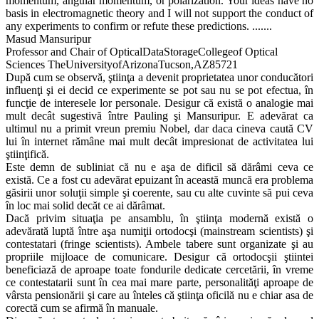
momentum, angular momentum, or polarization. Your ideas have no
basis in electromagnetic theory and I will not support the conduct of
any experiments to confirm or refute these predictions. .......
Masud Mansuripur
Professor and Chair of OpticalDataStorageCollegeof Optical
Sciences TheUniversityofArizonaTucson,AZ85721
După cum se observă, ştiinţa a devenit proprietatea unor conducători
influenţi şi ei decid ce experimente se pot sau nu se pot efectua, în
funcţie de interesele lor personale. Desigur că există o analogie mai
mult decât sugestivă între Pauling şi Mansuripur. E adevărat ca
ultimul nu a primit vreun premiu Nobel, dar daca cineva caută CV
lui în internet rămâne mai mult decât impresionat de activitatea lui
ştiinţifică.
Este demn de subliniat că nu e aşa de dificil să dărâmi ceva ce
există. Ce a fost cu adevărat epuizant în această muncă era problema
găsirii unor soluţii simple şi coerente, sau cu alte cuvinte să pui ceva
în loc mai solid decăt ce ai dărâmat.
Dacă privim situaţia pe ansamblu, în ştiinţa modernă există o
adevărată luptă între aşa numiţii ortodocşi (mainstream scientists) şi
contestatari (fringe scientists). Ambele tabere sunt organizate şi au
propriile mijloace de comunicare. Desigur că ortodocşii ştiintei
beneficiază de aproape toate fondurile dedicate cercetării, în vreme
ce contestatarii sunt în cea mai mare parte, personalităţi aproape de
vârsta pensionării şi care au înteles că ştiinţa oficilă nu e chiar asa de
corectă cum se afirmă în manuale.