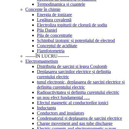
Termodinamica și cuantele
Concepte în chimie
Energia de ionizare
Legătura covalentă
Electroliza topiturii de clorură de sodiu
Pila Daniel
Pila de concentrație
Schimbul izotopic și potențialul de electrod
Conceptul de aciditate
Flamfotometria
-------ÎN LUCRU--------
Electromagnetism
Distribuția de sarcini si legea Coulomb
Deplasarea sarcinilor electrice și definiția
curentului electric
tunul electronic, deplasarea de sarcini electrice și
definiția curentului electric
Radioactivitatea și definiția curentului electric
un nou efect fundamental ….
Efectul magnetic al conductorilor ionici
Inductanța
Conductors and insulators
Condensatorul și deplasarea de sarcini electrice
Charge movement and gas tube discharge
Electric currents and electromagnetic waves