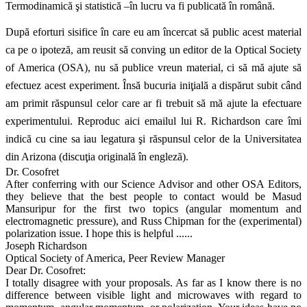
Termodinamică şi statistică –în lucru va fi publicată în română.
După eforturi sisifice în care eu am încercat să public acest material
ca pe o ipoteză, am reusit să conving un editor de la Optical Society
of America (OSA), nu să publice vreun material, ci să mă ajute să
efectuez acest experiment. Însă bucuria iniţială a dispărut subit când
am primit răspunsul celor care ar fi trebuit să mă ajute la efectuare
experimentului. Reproduc aici emailul lui R. Richardson care îmi
indică cu cine sa iau legatura şi răspunsul celor de la Universitatea
din Arizona (discuţia originală în engleză).
Dr. Cosofret
After conferring with our Science Advisor and other OSA Editors,
they believe that the best people to contact would be Masud
Mansuripur for the first two topics (angular momentum and
electromagnetic pressure), and Russ Chipman for the (experimental)
polarization issue. I hope this is helpful ......
Joseph Richardson
Optical Society of America, Peer Review Manager
Dear Dr. Cosofret:
I totally disagree with your proposals. As far as I know there is no
difference between visible light and microwaves with regard to