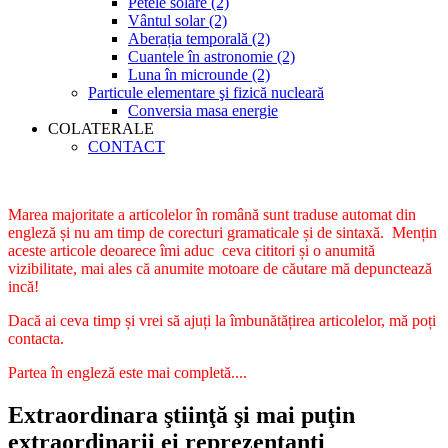
Petele solare (2)
Vântul solar (2)
Aberația temporală (2)
Cuantele în astronomie (2)
Luna în microunde (2)
Particule elementare şi fizică nucleară
Conversia masa energie
COLATERALE
CONTACT
Marea majoritate a articolelor în română sunt traduse automat din
engleză și nu am timp de corecturi gramaticale și de sintaxă. Mențin
aceste articole deoarece îmi aduc ceva cititori și o anumită
vizibilitate, mai ales că anumite motoare de căutare mă depunctează
incă!
Dacă ai ceva timp și vrei să ajuți la îmbunătățirea articolelor, mă poți
contacta.
Partea în engleză este mai completă....
Extraordinara ştiinţă şi mai puţin
extraordinarii ei reprezentanţi