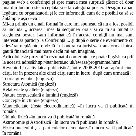
pagina web a conferinţei şi spre marea mea surpriză găsesc că doar
una din lucrări este acceptată şi e la categoria poster. Desigur că iau
legătura cu organizatorii şi le cer informaţii, cum de e posibil ca să se
ântâmple aşa ceva !
Mi-au primis un email formal în care imi spuneau că nu a fost posibil
să includă ,,lucrarea" mea la secţiunea orală şi că m-au mutat la
secţiunea poster. I-am informat că în aceste condiţii nu mai sunt
interesat să particip la Conferinţă ... şi după o serie de evenimente cu
adevărat neplăcute, o vizită la Londra ca turist s-a transformat intr-o
gaură financiară mai mare decât mi-am imaginat.
Articolul este prezent în rezumatul conferinţei ce poate fi găsit ca pdf
la această adresă:http://star.herts.ac.uk/ewass/programme.html
Revenind la activitatea publicistică, între 2008-2010 au apărut cinci
cărţi, iar în prezent alte cinci cărţi sunt în lucru, după cum urmează :
Teoria gravitatiei (engleza)
Structura Atomică (engleză)
Relativitate şi altele (engleză)
Natura corpusculară a luminii (engleză)
Concepte în chimie (engleză).
Magneticitate (fosta electrodinamică) –în lucru va fi publicată în
română
Chimie fizică –în lucru va fi publicată în română
Astronomie şi Astrofizică –în lucru va fi publicată în română
Fizica nucleului şi a particulelor elementare–în lucru va fi publicată
în română