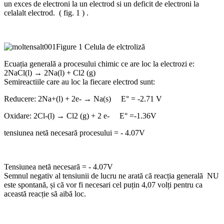
un exces de electroni la un electrod si un deficit de electroni la
celalalt electrod. ( fig. 1 ) .
Figure 1 Celula de elctroliză
Ecuația generală a procesului chimic ce are loc la electrozi e:
2NaCl(l) → 2Na(l) + Cl2 (g)
Semireactiile care au loc la fiecare electrod sunt:
Reducere: 2Na+(l) + 2e- → Na(s) E° = -2.71 V
Oxidare: 2Cl-(l) → Cl2 (g) + 2 e- E° =-1.36V
tensiunea netă necesară procesului = - 4.07V
Tensiunea netă necesară = - 4.07V
Semnul negativ al tensiunii de lucru ne arată că reacția generală NU
este spontană, și că vor fi necesari cel puțin 4,07 volți pentru ca
această reacție să aibă loc.