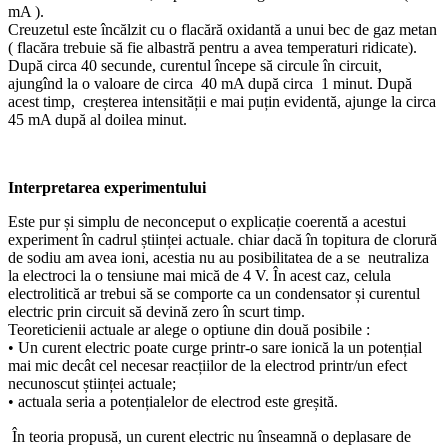
mA ).
Creuzetul este încălzit cu o flacără oxidantă a unui bec de gaz metan
( flacăra trebuie să fie albastră pentru a avea temperaturi ridicate).
După circa 40 secunde, curentul începe să circule în circuit,
ajungînd la o valoare de circa 40 mA după circa 1 minut. După
acest timp, creșterea intensității e mai puțin evidentă, ajunge la circa
45 mA după al doilea minut.
Interpretarea experimentului
Este pur și simplu de neconceput o explicație coerentă a acestui
experiment în cadrul științei actuale. chiar dacă în topitura de clorură
de sodiu am avea ioni, acestia nu au posibilitatea de a se neutraliza
la electroci la o tensiune mai mică de 4 V. În acest caz, celula
electrolitică ar trebui să se comporte ca un condensator și curentul
electric prin circuit să devină zero în scurt timp.
Teoreticienii actuale ar alege o optiune din două posibile :
• Un curent electric poate curge printr-o sare ionică la un potențial
mai mic decât cel necesar reacțiilor de la electrod printr/un efect
necunoscut științei actuale;
• actuala seria a potențialelor de electrod este greșită.
În teoria p
ropusă
, un curent electric nu înseamnă o deplasare de