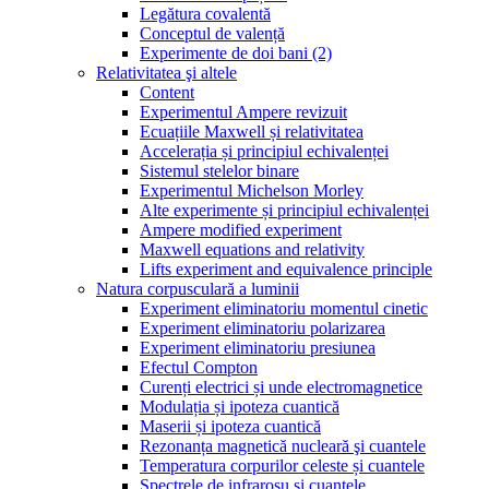
Legătura covalentă
Conceptul de valență
Experimente de doi bani (2)
Relativitatea şi altele
Content
Experimentul Ampere revizuit
Ecuațiile Maxwell și relativitatea
Accelerația și principiul echivalenței
Sistemul stelelor binare
Experimentul Michelson Morley
Alte experimente și principiul echivalenței
Ampere modified experiment
Maxwell equations and relativity
Lifts experiment and equivalence principle
Natura corpusculară a luminii
Experiment eliminatoriu momentul cinetic
Experiment eliminatoriu polarizarea
Experiment eliminatoriu presiunea
Efectul Compton
Curenți electrici și unde electromagnetice
Modulația și ipoteza cuantică
Maserii și ipoteza cuantică
Rezonanța magnetică nucleară şi cuantele
Temperatura corpurilor celeste și cuantele
Spectrele de infraroșu și cuantele