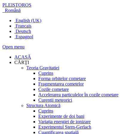
PLEISTOROS
Română
English (UK)
Francais
Deutsch
Espagnol
Open menu
ACASĂ
CĂRŢI
Teoria Gravitatiei
Cuprins
Forma orbitelor cometare
Fragmentarea cometelor
Cozile cometare
Accelerarea particulelor în cozile cometare
Curenţii meteorici
Structura Atomică
Cuprins
Experimente de doi bani
Variația energiei de ionizare
Experimentul Stern-Gerlach
Cuantificarea spațială