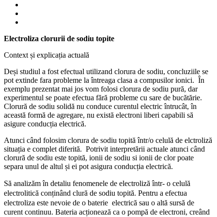
Electroliza clorurii de sodiu topite
Context și explicația actuală
Deși studiul a fost efectual utilizand clorura de sodiu, concluziile se
pot extinde fara probleme la întreaga clasa a compusilor ionici. În
exemplu prezentat mai jos vom folosi clorura de sodiu pură, dar
experimentul se poate efectua fără probleme cu sare de bucătărie.
Clorură de sodiu solidă nu conduce curentul electric întrucât, în
această formă de agregare, nu există electroni liberi capabili să
asigure conducția electrică.
Atunci când folosim clorura de sodiu topită într/o celulă de elctroliză
situația e complet diferită.
Potrivit interpretării actuale atunci când
clorură de sodiu este topită, ionii de sodiu si ionii de clor poate
separa unul de altul și ei pot asigura conducția electrică.
într- o celulă
Să analizăm în detaliu fenomenele de electroliză
electrolitică conținând clură de sodiu topită. Pentru a efectua
electroliza este nevoie de o baterie electrică
sau o altă sursă de
curent continuu. Bateria acționează ca o pompă de electroni, creând