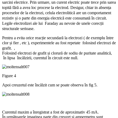
sarcini electrice. Prin urmare, un curent electric poate trece prin sarea
topită fără a avea loc procese la electrod. Desigur, chiar in absența
proceselor de la electrozi, celula electrolitică are un comportament
rezistiv și o parte din energia electrică este consumată în circuit.
Legile electrolizei ale lui Faraday au nevoie de unele corecții
structurale serioase.
Pentru a evita orice reacție secundară la electrozi ( de exemplu între
epetate folosind electrozi de
clor și fier , etc ), experimentele au fost r
grafit. ,
Folosind electrozi de grafit și clorură de sodiu de puritate analitică,
în lipsa încălzirii, curentul în circuit este null.
Figure 4
Apoi creuzetul este încălzit cum se poate observa în fig 5.
Curentul maxim a înregistrat a fost de aproximativ 45 mA.
În următoarele imaginea parte din creuzet și ampermetru sunt