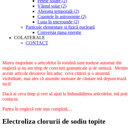
Petele solare (2)
Vântul solar (2)
Aberația temporală (2)
Cuantele în astronomie (2)
Luna în microunde (2)
Particule elementare şi fizică nucleară
Conversia masa energie
COLATERALE
CONTACT
Marea majoritate a articolelor în română sunt traduse automat din
engleză și nu am timp de corecturi gramaticale și de sintaxă. Mențin
aceste articole deoarece îmi aduc ceva cititori și o anumită
vizibilitate, mai ales că anumite motoare de căutare mă depunctează
incă!
Dacă ai ceva timp și vrei să ajuți la îmbunătățirea articolelor, mă poți
contacta.
Partea în engleză este mai completă....
Electroliza clorurii de sodiu topite