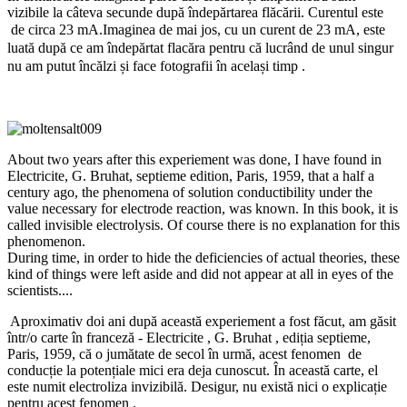
vizibile la câteva secunde după îndepărtarea flăcării. Curentul este
Imaginea de mai jos, cu un curent de 23 mA, este
de circa 23 mA.
luată după ce am îndepărtat flacăra pentru că lucrând de unul singur
nu am putut încălzi și face fotografii în același timp .
About two years after this experiement was done, I have found in
Electricite, G. Bruhat, septieme edition, Paris, 1959, that a half a
century ago, the phenomena of solution conductibility under the
value necessary for electrode reaction, was known. In this book, it is
called invisible electrolysis. Of course there is no explanation for this
phenomenon.
During time, in order to hide the deficiencies of actual theories, these
kind of things were left aside and did not appear at all in eyes of the
scientists....
Aproximativ doi ani după această experiement a fost făcut, am găsit
într/o carte în franceză - Electricite , G. Bruhat , ediția septieme,
Paris, 1959, că o jumătate de secol în urmă, acest fenomen de
conducție la potențiale mici era deja cunoscut. În această carte, el
este numit electroliza invizibilă. Desigur, nu există nici o explicație
pentru acest fenomen .