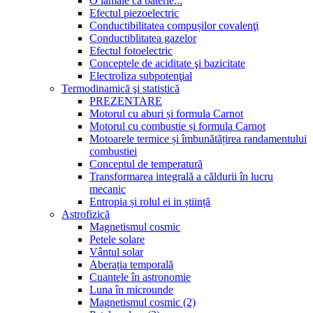
O lamâie ca baterie...
Efectul piezoelectric
Conductibilitatea compușilor covalenţi
Conductiblitatea gazelor
Efectul fotoelectric
Conceptele de aciditate şi bazicitate
Electroliza subpotenţial
Termodinamică şi statistică
PREZENTARE
Motorul cu aburi și formula Carnot
Motorul cu combustie și formula Carnot
Motoarele termice și îmbunătățirea randamentului
combustiei
Conceptul de temperatură
Transformarea integrală a căldurii în lucru
mecanic
Entropia și rolul ei in știință
Astrofizică
Magnetismul cosmic
Petele solare
Vântul solar
Aberația temporală
Cuantele în astronomie
Luna în microunde
Magnetismul cosmic (2)