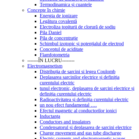
Termodinamica și cuantele
Concepte în chimie
Energia de ionizare
Legătura covalentă
Electroliza topiturii de clorură de sodiu
Pila Daniel
Pila de concentrație
Schimbul izotopic și potențialul de electrod
Conceptul de aciditate
Flamfotometria
-------ÎN LUCRU--------
Electromagnetism
Distribuția de sarcini si legea Coulomb
Deplasarea sarcinilor electrice și definiția
curentului electric
tunul electronic, deplasarea de sarcini electrice și
definiția curentului electric
Radioactivitatea și definiția curentului electric
un nou efect fundamental ….
Efectul magnetic al conductorilor ionici
Inductanța
Conductors and insulators
Condensatorul și deplasarea de sarcini electrice
Charge movement and gas tube discharge
Electric currents and electromagnetic waves