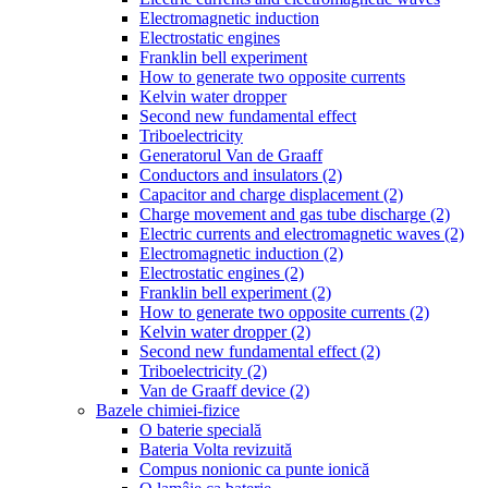
Electromagnetic induction
Electrostatic engines
Franklin bell experiment
How to generate two opposite currents
Kelvin water dropper
Second new fundamental effect
Triboelectricity
Generatorul Van de Graaff
Conductors and insulators (2)
Capacitor and charge displacement (2)
Charge movement and gas tube discharge (2)
Electric currents and electromagnetic waves (2)
Electromagnetic induction (2)
Electrostatic engines (2)
Franklin bell experiment (2)
How to generate two opposite currents (2)
Kelvin water dropper (2)
Second new fundamental effect (2)
Triboelectricity (2)
Van de Graaff device (2)
Bazele chimiei-fizice
O baterie specială
Bateria Volta revizuită
Compus nonionic ca punte ionică