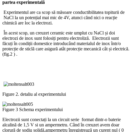
partea experimentală
Experimentul are ca scop să măsoare conductibilitatea topiturii de
NaCl la un potențial mai mic de 4V, atunci cănd nici o reacție
chimică are loc la electrozi.
În acest scop, un creuzet ceramic este umplut cu NaCl și doi
electrozi de inox sunt folosiți pentru electroliză. Electrozii sunt
făcuți în condiții domestice introducând materialul de inox într/o
protecție de sticlă care asigură atât protecție mecanică cât și electrică.
(fig.2 ) .
Figure 2. detaliu al experimentului
Figure 3 Schema experimentului
Electrozii sunt conectați la un circuit serie format dintr-o baterie
alcalină de 1,5 V si un ampermetru. Când în creuzet avem doar
clorură de sodiu solidă,ampermetru înregistrează un curent nul ( 0