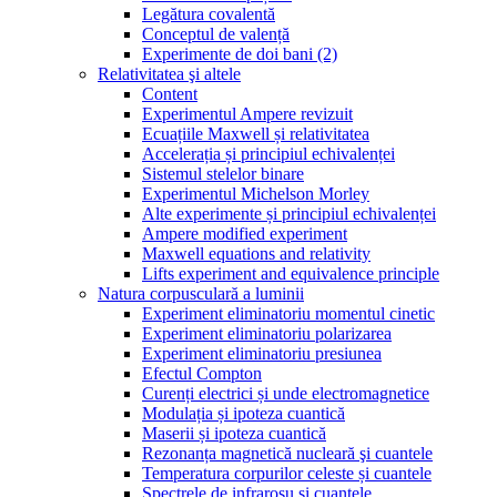
Legătura covalentă
Conceptul de valență
Experimente de doi bani (2)
Relativitatea şi altele
Content
Experimentul Ampere revizuit
Ecuațiile Maxwell și relativitatea
Accelerația și principiul echivalenței
Sistemul stelelor binare
Experimentul Michelson Morley
Alte experimente și principiul echivalenței
Ampere modified experiment
Maxwell equations and relativity
Lifts experiment and equivalence principle
Natura corpusculară a luminii
Experiment eliminatoriu momentul cinetic
Experiment eliminatoriu polarizarea
Experiment eliminatoriu presiunea
Efectul Compton
Curenți electrici și unde electromagnetice
Modulația și ipoteza cuantică
Maserii și ipoteza cuantică
Rezonanța magnetică nucleară şi cuantele
Temperatura corpurilor celeste și cuantele
Spectrele de infraroșu și cuantele