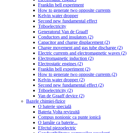
Franklin bell experiment
How to generate two opposite currents
Kelvin water dropper
Second new fundamental effect
Triboelectricity
Generatorul Van de Graaff
Conductors and insulators (2)
Capacitor and charge displacement (2)
Charge movement and gas tube discharge (2)
Electric currents and electromagnetic waves (2)
Electromagnetic induction (2)
Electrostatic engines (2)
Franklin bell experiment (2)
How to generate two opposite currents (2)
Kelvin water dropper (2)
Second new fundamental effect (2)
Triboelectricity (2)
Van de Graaff device (2)
Bazele chimiei-fizice
O baterie specială
Bateria Volta revizuită
Compus nonionic ca punte ionică
O lamâie ca baterie...
Efectul piezoelectric