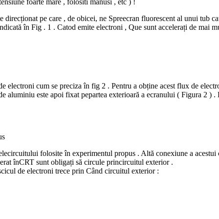
nsiune foarte mare , folositi manusi , etc ) !
 direcționat pe care , de obicei, ne Spreecran fluorescent al unui tub ca
indicată în Fig . 1 . Catod emite electroni , Que sunt accelerați de mai m
 electroni cum se preciza în fig 2 . Pentru a obține acest flux de electr
 de aluminiu este apoi fixat pepartea exterioară a ecranului ( Figura 2 ) 
us
ecircuitului folosite în experimentul propus . Altă conexiune a acestui 
elerat înCRT sunt obligați să circule princircuitul exterior .
icul de electroni trece prin Când circuitul exterior :