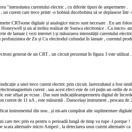
a "intensitatea curentului electric , cu diferite tipuri de ampermetre .
 un curent care trece printr -o bobină ducebobina să se deplaseze într 
etre CRTsome digitale și analogice micro sunt necesare . Eu am folosit
 Honeywell și un al treilea realizat de Sunwa electronice . Ca micro-
erie de lamaie ( vezi internet ) și măsurarea intensității curentului electr
ria și profunzimea de Zn și Cu electrodul cufundat în lamaie , curentul p
troni generat de un CRT , un circuit prezentat în figura 3 este utilizat .
icație a unei trece curent electric prin circuit. Iarrezultatul a fost sim
 electromagnetism curent , sau acest efect este de cel puțin un ordin de 
ic este afișat pe ecran . Dar sunt indicațiileampermetru digital de încred
curent de 11 uA , este măsurată . Daracelași instrument , pescara de 2
icat instrumentul din nou , și mi-am cumpărat alte suplimentare digital
roni care trec prin ea pentru o perioadă lungă de timp va rupe -l porque !
scara alternativ micro Amperi , la detectarea unui curent alternativ ca