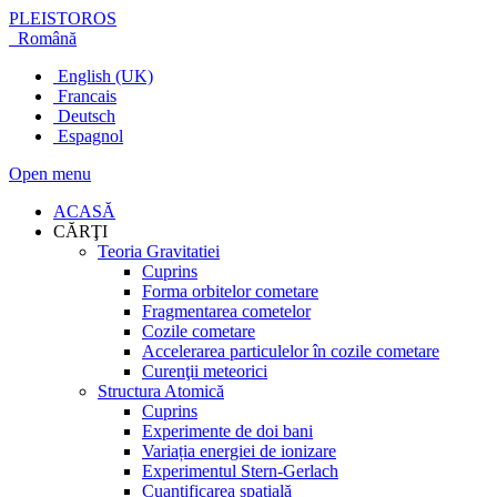
PLEISTOROS
Română
English (UK)
Francais
Deutsch
Espagnol
Open menu
ACASĂ
CĂRŢI
Teoria Gravitatiei
Cuprins
Forma orbitelor cometare
Fragmentarea cometelor
Cozile cometare
Accelerarea particulelor în cozile cometare
Curenţii meteorici
Structura Atomică
Cuprins
Experimente de doi bani
Variația energiei de ionizare
Experimentul Stern-Gerlach
Cuantificarea spațială