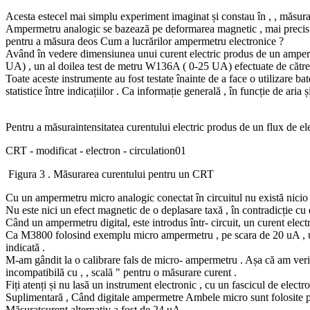
Acesta estecel mai simplu experiment imaginat și constau în , , măsurare
Ampermetru analogic se bazează pe deformarea magnetic , mai precis ,
pentru a măsura deos Cum a lucrărilor ampermetru electronice ?
Având în vedere dimensiunea unui curent electric produs de un amperm
UA) , un al doilea test de metru W136A ( 0-25 UA) efectuate de către
Toate aceste instrumente au fost testate înainte de a face o utilizare bat
statistice între indicațiilor . Ca informație generală , în funcție de a
Pentru a măsuraintensitatea curentului electric produs de un flux de elec
CRT - modificat - electron - circulation01
Figura 3 . Măsurarea curentului pentru un CRT
Cu un ampermetru micro analogic conectat în circuitul nu există nicio ind
Nu este nici un efect magnetic de o deplasare taxă , în contradicție cu
Când un ampermetru digital, este introdus într- circuit, un curent electr
Ca M3800 folosind exemplu micro ampermetru , pe scara de 20 uA , un 
indicată .
M-am gândit la o calibrare fals de micro- ampermetru . Așa că am verif
incompatibilă cu , , scală " pentru o măsurare curent .
Fiți atenți și nu lasă un instrument electronic , cu un fascicul de elect
Suplimentară , Când digitale ampermetre Ambele micro sunt folosite pe 
Măsuratcurent alternativ a fost de 24 uA .