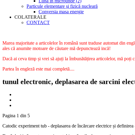
Luna în microunde (2)
Particule elementare şi fizică nucleară
Conversia masa energie
COLATERALE
CONTACT
Marea majoritate a articolelor în română sunt traduse automat din engle
ales că anumite motoare de căutare mă depunctează incă!
Dacă ai ceva timp și vrei să ajuți la îmbunătățirea articolelor, mă poți 
Partea în engleză este mai completă....
tunul electronic, deplasarea de sarcini elect
Pagina 1 din 5
Catodic experiment tub - deplasarea de încărcare electrice și definirea 