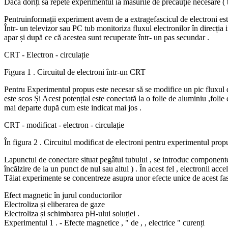
Dacă doriți să repete experimentul ia măsurile de precauție necesare ( te
Pentruinformații experiment avem de a extragefascicul de electroni este
Într- un televizor sau PC tub monitoriza fluxul electronilor în direcția 
apar și după ce că acestea sunt recuperate într- un pas secundar .
CRT - Electron - circulație
Figura 1 . Circuitul de electroni într-un CRT
Pentru Experimentul propus este necesar să se modifice un pic fluxul de
este scos Și Acest potențial este conectată la o folie de aluminiu ,folie
mai departe după cum este indicat mai jos .
CRT - modificat - electron - circulație
În figura 2 . Circuitul modificat de electroni pentru experimentul prop
Lapunctul de conectare situat pegâtul tubului , se introduc componentel
încălzire de la un punct de nul sau altul ) . În acest fel , electronii acc
Tăiat experimente se concentreze asupra unor efecte unice de acest fasc
Efect magnetic în jurul conductorilor
Electroliza și eliberarea de gaze
Electroliza și schimbarea pH-ului soluției .
Experimentul 1 . - Efecte magnetice , " de , , electrice " curenți