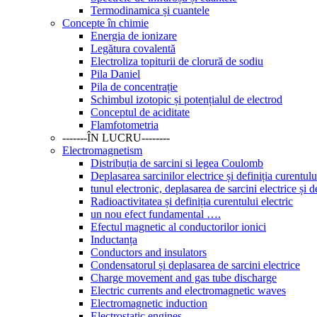
Termodinamica și cuantele
Concepte în chimie
Energia de ionizare
Legătura covalentă
Electroliza topiturii de clorură de sodiu
Pila Daniel
Pila de concentrație
Schimbul izotopic și potențialul de electrod
Conceptul de aciditate
Flamfotometria
-------ÎN LUCRU--------
Electromagnetism
Distribuția de sarcini si legea Coulomb
Deplasarea sarcinilor electrice și definiția curentulu
tunul electronic, deplasarea de sarcini electrice și de
Radioactivitatea și definiția curentului electric
un nou efect fundamental ….
Efectul magnetic al conductorilor ionici
Inductanța
Conductors and insulators
Condensatorul și deplasarea de sarcini electrice
Charge movement and gas tube discharge
Electric currents and electromagnetic waves
Electromagnetic induction
Electrostatic engines