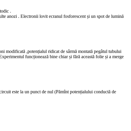
todic .
ulte anozi . Electronii lovit ecranul fosforescent și un spot de lumină
oni modificată ,potențialul ridicat de sârmă montată pegâtul tubului
. Experimentul funcționează bine chiar și fără această folie și a merge
circuit este la un punct de nul (Pămînt potențialului conductă de