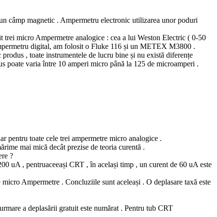
-un câmp magnetic . Ampermetru electronic utilizarea unor poduri
 trei micro Ampermetre analogice : cea a lui Weston Electric ( 0-50
 ampermetru digital, am folosit o Fluke 116 și un METEX M3800 .
ic produs , toate instrumentele de lucru bine și nu există diferențe
rodus poate varia între 10 amperi micro până la 125 de microamperi .
ilar pentru toate cele trei ampermetre micro analogice .
mărime mai mică decât prezise de teoria curentă .
ere ?
00 uA , pentruaceeași CRT , în același timp , un curent de 60 uA este
e micro Ampermetre . Concluziile sunt aceleași . O deplasare taxă este
 urmare a deplasării gratuit este numărat . Pentru tub CRT