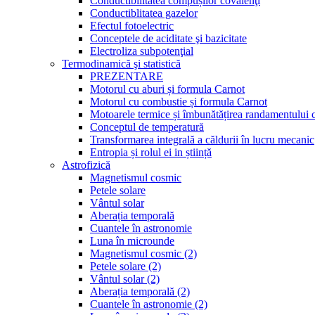
Conductibilitatea compușilor covalenţi
Conductiblitatea gazelor
Efectul fotoelectric
Conceptele de aciditate şi bazicitate
Electroliza subpotenţial
Termodinamică şi statistică
PREZENTARE
Motorul cu aburi și formula Carnot
Motorul cu combustie și formula Carnot
Motoarele termice și îmbunătățirea randamentului 
Conceptul de temperatură
Transformarea integrală a căldurii în lucru mecanic
Entropia și rolul ei in știință
Astrofizică
Magnetismul cosmic
Petele solare
Vântul solar
Aberația temporală
Cuantele în astronomie
Luna în microunde
Magnetismul cosmic (2)
Petele solare (2)
Vântul solar (2)
Aberația temporală (2)
Cuantele în astronomie (2)