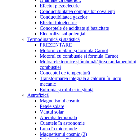
O lamâie ca baterie...
Efectul piezoelectric
Conductibilitatea compușilor covalenţi
Conductiblitatea gazelor
Efectul fotoelectric
Conceptele de aciditate şi bazicitate
Electroliza subpotenţial
Termodinamică şi statistică
PREZENTARE
Motorul cu aburi și formula Carnot
Motorul cu combustie și formula Carnot
Motoarele termice și îmbunătățirea randamentului
combustiei
Conceptul de temperatură
Transformarea integrală a căldurii în lucru
mecanic
Entropia și rolul ei in știință
Astrofizică
Magnetismul cosmic
Petele solare
Vântul solar
Aberația temporală
Cuantele în astronomie
Luna în microunde
Magnetismul cosmic (2)