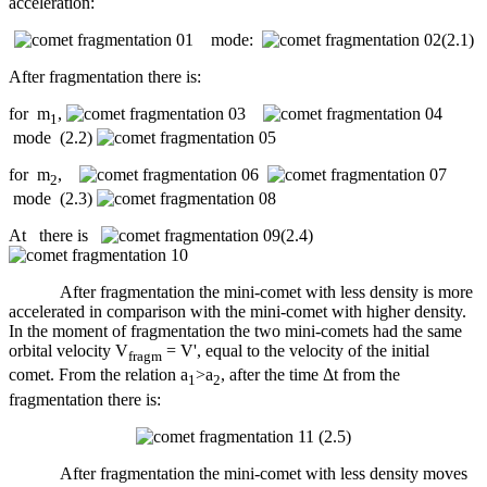
acceleration:
mode:
(2.1)
After fragmentation there is:
for m
,
1
mode (2.2)
for m
,
2
mode (2.3)
At there is
(2.4)
After fragmentation the mini-comet with less density is more
accelerated in comparison with the mini-comet with higher density.
In the moment of fragmentation the two mini-comets had the same
orbital velocity V
= V', equal to the velocity of the initial
fragm
comet. From the relation a
>a
, after the time Δt from the
1
2
fragmentation there is:
(2.5)
After fragmentation the mini-comet with less density moves