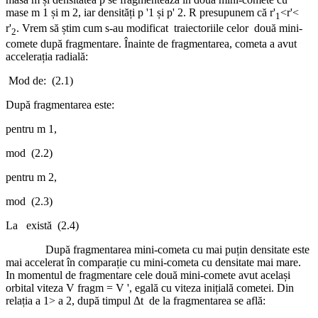
mase m 1 și m 2, iar densități p '1 și p' 2. R presupunem că
r
'
<
r
'<
1
r
'
. Vrem să știm cum s-au modificat traiectoriile celor două mini-
2
comete după fragmentare. Înainte de fragmentarea, cometa a avut
accelerația radială:
Mod de:
(2.1)
După fragmentarea este:
pentru m 1,
mod
(2.2)
pentru m 2,
mod
(2.3)
La există (2.4)
După fragmentarea mini-cometa cu mai puțin densitate este
mai accelerat în comparație cu mini-cometa cu densitate mai mare.
In momentul de fragmentare cele două mini-comete avut același
orbital viteza V fragm = V ', egală cu viteza inițială cometei. Din
relația a 1> a 2, după timpul Δt de la fragmentarea se află: