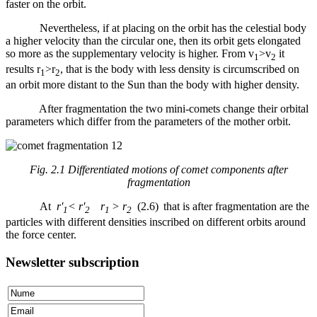
faster on the orbit.
Nevertheless, if at placing on the orbit has the celestial body
a higher velocity than the circular one, then its orbit gets elongated
so more as the supplementary velocity is higher. From v
>v
it
1
2
results r
>r
, that is the body with less density is circumscribed on
1
2
an orbit more distant to the Sun than the body with higher density.
After fragmentation the two mini-comets change their orbital
parameters which differ from the parameters of the mother orbit.
Fig. 2.1 Differentiated motions of comet components after
fragmentation
At
r
'
<
r
'
r
> r
(2.6)
that is after fragmentation are the
1
2
1
2
particles with different densities inscribed on different orbits around
the force center.
Newsletter subscription