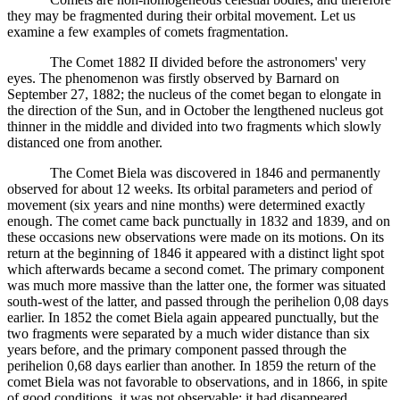
they may be fragmented during their orbital movement. Let us
examine a few examples of comets fragmentation.
The Comet 1882 II divided before the astronomers' very
eyes. The phenomenon was firstly observed by Barnard on
September 27, 1882; the nucleus of the comet began to elongate in
the direction of the Sun, and in October the lengthened nucleus got
thinner in the middle and divided into two fragments which slowly
distanced one from another.
The Comet Biela was discovered in 1846 and permanently
observed for about 12 weeks. Its orbital parameters and period of
movement (six years and nine months) were determined exactly
enough. The comet came back punctually in 1832 and 1839, and on
these occasions new observations were made on its motions. On its
return at the beginning of 1846 it appeared with a distinct light spot
which afterwards became a second comet. The primary component
was much more massive than the latter one, the former was situated
south-west of the latter, and passed through the perihelion 0,08 days
earlier. In 1852 the comet Biela again appeared punctually, but the
two fragments were separated by a much wider distance than six
years before, and the primary component passed through the
perihelion 0,68 days earlier than another. In 1859 the return of the
comet Biela was not favorable to observations, and in 1866, in spite
of good conditions, it was not observable; it had disappeared.