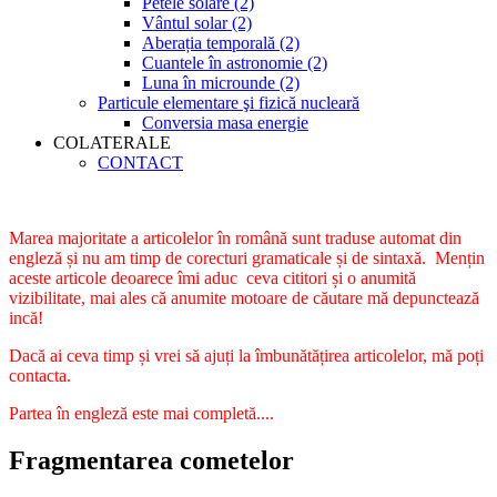
Petele solare (2)
Vântul solar (2)
Aberația temporală (2)
Cuantele în astronomie (2)
Luna în microunde (2)
Particule elementare şi fizică nucleară
Conversia masa energie
COLATERALE
CONTACT
Marea majoritate a articolelor în română sunt traduse automat din
engleză și nu am timp de corecturi gramaticale și de sintaxă. Mențin
aceste articole deoarece îmi aduc ceva cititori și o anumită
vizibilitate, mai ales că anumite motoare de căutare mă depunctează
incă!
Dacă ai ceva timp și vrei să ajuți la îmbunătățirea articolelor, mă poți
contacta.
Partea în engleză este mai completă....
Fragmentarea cometelor