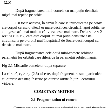
(2.5)
După fragmentarea mini-cometa cu mai puțin densitate
mișcă mai repede pe orbita.
Cu toate acestea, în cazul în care la introducerea pe orbita
are corpul ceresc o viteză er mare decât cea circulară, apoi orbita se ​​
alungeste atât mai mult cu cât viteza este mai mare. De la v 1> v 2
rezultă r 1> r 2, care este corpul cu mai puțin densitate este
circumscris pe o orbită mai îndepărtată de Soare decât corpul cu
densitate mai mare.
După fragmentarea cele două mini-comete schimba
parametrii lor orbitali care diferă de la parametrii orbitei mamă.
Fig 2,1 Miscarile cometelor dupa separare
La
r
'
<
r
'
r
> r
(2.6) că este, după fragmentare sunt particulele
1
2
1
2
cu diferite densități înscrise pe diferite orbite în jurul centrului
vigoare.
COMETARY MOTION
2.1 Fragmentation of comets
Comets are non-homogeneous celestial bodies, and therefore