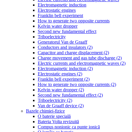
Electromagnetic induction
Electrostatic engines
Franklin bell experiment
How to generate two opposite currents
Kelvin water dropper
Second new fundamental effect
Triboelectricity
Generatorul Van de Graaff
Conductors and insulators (2)
Capacitor and charge displacement (2)
Charge movement and gas tube discharge (2)
Electric currents and electromagnetic waves (2)
Electromagnetic induction (2)
Electrostatic engines (2)
Franklin bell experiment (2)
How to generate two opposite currents (2)
Kelvin water dropper (2)
Second new fundamental effect (2)
Triboelectricity (2)
Van de Graaff device (2)
Bazele chimiei-fizice
O baterie specială
Bateria Volta revizuită
Compus nonionic ca punte ionică