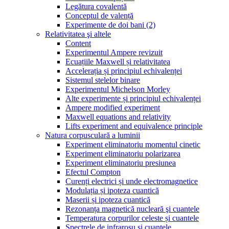
Legătura covalentă
Conceptul de valență
Experimente de doi bani (2)
Relativitatea şi altele
Content
Experimentul Ampere revizuit
Ecuațiile Maxwell și relativitatea
Accelerația și principiul echivalenței
Sistemul stelelor binare
Experimentul Michelson Morley
Alte experimente și principiul echivalenței
Ampere modified experiment
Maxwell equations and relativity
Lifts experiment and equivalence principle
Natura corpusculară a luminii
Experiment eliminatoriu momentul cinetic
Experiment eliminatoriu polarizarea
Experiment eliminatoriu presiunea
Efectul Compton
Curenți electrici și unde electromagnetice
Modulația și ipoteza cuantică
Maserii și ipoteza cuantică
Rezonanța magnetică nucleară şi cuantele
Temperatura corpurilor celeste și cuantele
Spectrele de infraroșu și cuantele