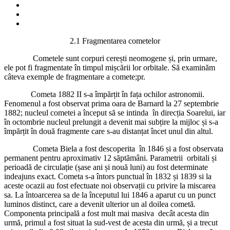
2.1 Fragmentarea cometelor
Cometele sunt corpuri cerești neomogene și, prin urmare,
ele pot fi fragmentate în timpul mișcării lor orbitale. Să examinăm
câteva exemple de fragmentare a comete;pr.
Cometa 1882 II s-a împărțit în fața ochilor astronomii.
Fenomenul a fost observat prima oara de Barnard la 27 septembrie
1882; nucleul cometei a început să se intinda în direcția Soarelui, iar
în octombrie nucleul prelungit a devenit mai subțire la mijloc și s-a
împărțit în două fragmente care s-au distanțat încet unul din altul.
Cometa Biela a fost descoperita în 1846 și a fost observata
permanent pentru aproximativ 12 săptămâni. Parametrii orbitali și
perioadă de circulație (șase ani și nouă luni) au fost determinate
indeajuns exact. Cometa s-a întors punctual în 1832 și 1839 si la
aceste ocazii au fost efectuate noi observații cu privire la miscarea
sa. La întoarcerea sa de la începutul lui 1846 a aparut cu un punct
luminos distinct, care a devenit ulterior un al doilea cometă.
Componenta principală a fost mult mai masiva decât acesta din
urmă, primul a fost situat la sud-vest de acesta din urmă, și a trecut