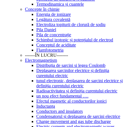
Termodinamica și cuantele
Concepte în chimie
Energia de ionizare
Legătura covalentă
Electroliza topiturii de clorură de sodiu
Pila Daniel
Pila de concentrație
Schimbul izotopic și potențialul de electrod
Conceptul de aciditate
Flamfotometria
-------ÎN LUCRU--------
Electromagnetism
Distribuția de sarcini si legea Coulomb
Deplasarea sarcinilor electrice și definiția
curentului electric
tunul electronic, deplasarea de sarcini electrice și
definiția curentului electric
Radioactivitatea și definiția curentului electric
un nou efect fundamental ….
Efectul magnetic al conductorilor ionici
Inductanța
Conductors and insulators
Condensatorul și deplasarea de sarcini electrice
Charge movement and gas tube discharge
Electric currents and electromagnetic waves