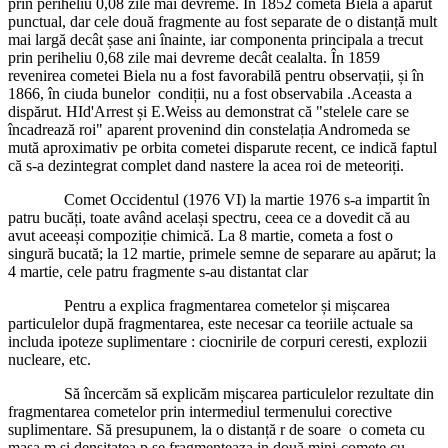
prin periheliu 0,08 zile mai devreme. In 1852 cometa Biela a apărut
punctual, dar cele două fragmente au fost separate de o distanță mult
mai largă decât șase ani înainte, iar componenta principala a trecut
prin periheliu 0,68 zile mai devreme decât cealalta. În 1859
revenirea cometei Biela nu a fost favorabilă pentru observații, și în
1866, în ciuda bunelor condiții, nu a fost observabila .Aceasta a
dispărut. HId'Arrest și E.Weiss au demonstrat că "stelele care se
încadrează roi" aparent provenind din constelația Andromeda se
mută aproximativ pe orbita cometei disparute recent, ce indică faptul
că s-a dezintegrat complet dand nastere la acea roi de meteoriți.
Comet Occidentul (1976 VI) la martie 1976 s-a impartit în
patru bucăți, toate având același spectru, ceea ce a dovedit că au
avut aceeași compoziție chimică. La 8 martie, cometa a fost o
singură bucată; la 12 martie, primele semne de separare au apărut; la
4 martie, cele patru fragmente s-au distantat clar
Pentru a explica fragmentarea cometelor și mișcarea
particulelor după fragmentarea, este necesar ca teoriile actuale sa
includa ipoteze suplimentare : ciocnirile de corpuri ceresti, explozii
nucleare, etc.
Să încercăm să explicăm mișcarea particulelor rezultate din
fragmentarea cometelor prin intermediul termenului corective
suplimentare. Să presupunem, la o distanță r de soare o cometa cu
masa m și densitatea p se fragmenteaza in două mini-comete cu