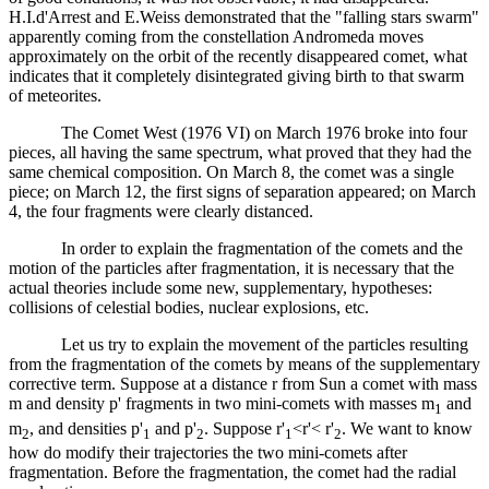
H.I.d'Arrest and E.Weiss demonstrated that the "falling stars swarm"
apparently coming from the constellation Andromeda moves
approximately on the orbit of the recently disappeared comet, what
indicates that it completely disintegrated giving birth to that swarm
of meteorites.
The Comet West (1976 VI) on March 1976 broke into four
pieces, all having the same spectrum, what proved that they had the
same chemical composition. On March 8, the comet was a single
piece; on March 12, the first signs of separation appeared; on March
4, the four fragments were clearly distanced.
In order to explain the fragmentation of the comets and the
motion of the particles after fragmentation, it is necessary that the
actual theories include some new, supplementary, hypotheses:
collisions of celestial bodies, nuclear explosions, etc.
Let us try to explain the movement of the particles resulting
from the fragmentation of the comets by means of the supplementary
corrective term. Suppose at a distance r from Sun a comet with mass
m and density p' fragments in two mini-comets with masses m
and
1
m
, and densities p'
and p'
. Suppose
r
'
<
r
'<
r
'
. We want to know
2
1
2
1
2
how do modify their trajectories the two mini-comets after
fragmentation. Before the fragmentation, the comet had the radial