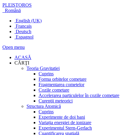
PLEISTOROS
Română
English (UK)
Francais
Deutsch
Espagnol
Open menu
ACASĂ
CĂRŢI
Teoria Gravitatiei
Cuprins
Forma orbitelor cometare
Fragmentarea cometelor
Cozile cometare
Accelerarea particulelor în cozile cometare
Curenţii meteorici
Structura Atomică
Cuprins
Experimente de doi bani
Variația energiei de ionizare
Experimentul Stern-Gerlach
Cuantificarea spațială