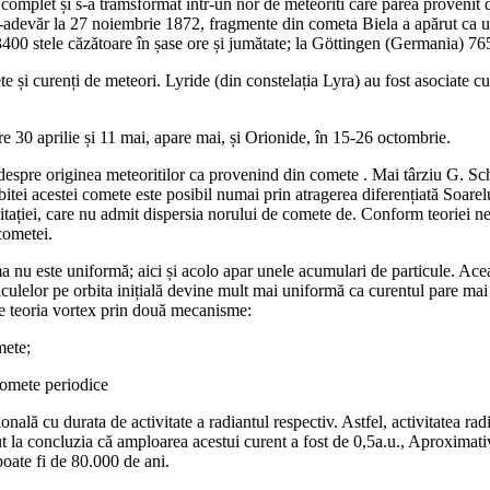
et și s-a tramsformat intr-un nor de meteoriti care părea provenit de
r-adevăr la 27 noiembrie 1872, fragmente din cometa Biela a apărut ca un 
400 stele căzătoare în șase ore și jumătate; la Göttingen (Germania) 7651
și curenți de meteori. Lyride (din constelația Lyra) au fost asociate cu
aprilie și 11 mai, apare mai, și Orionide, în 15-26 octombrie.
 originea meteoritilor ca provenind din comete . Mai târziu G. Schiap
itei acestei comete este posibil numai prin atragerea diferențiată Soarel
vitației, care nu admit dispersia norului de comete de. Conform teoriei new
cometei.
este uniformă; aici și acolo apar unele acumulari de particule. Aceasta
culelor pe orbita inițială devine mult mai uniformă ca curentul pare mai î
 de teoria vortex prin două mecanisme:
mete;
comete periodice
cu durata de activitate a radiantul respectiv. Astfel, activitatea radi
 la concluzia că amploarea acestui curent a fost de 0,5a.u., Aproximativ
poate fi de 80.000 de ani.