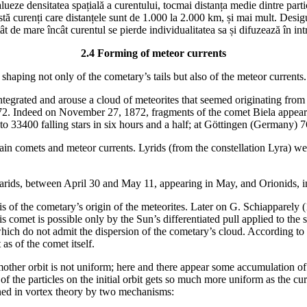
ensitatea spațială a curentului, tocmai distanța medie dintre particul
stă curenți care distanțele sunt de 1.000 la 2.000 km, și mai mult. Desigu
ât de mare încât curentul se pierde individualitatea sa și difuzează în in
2.4 Forming of meteor currents
ping not only of the cometary’s tails but also of the meteor currents.
ted and arouse a cloud of meteorites that seemed originating from th
72. Indeed on November 27, 1872, fragments of the comet Biela appeared 
o 33400 falling stars in six hours and a half; at Göttingen (Germany) 76
comets and meteor currents. Lyrids (from the constellation Lyra) were
, between April 30 and May 11, appearing in May, and Orionids, i
the cometary’s origin of the meteorites. Later on G. Schiapparely (18
is comet is possible only by the Sun’s differentiated pull applied to the 
, which do not admit the dispersion of the cometary’s cloud. According to 
as of the comet itself.
r orbit is not uniform; here and there appear some accumulation of part
of the particles on the initial orbit gets so much more uniform as the curr
ained in vortex theory by two mechanisms: