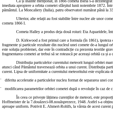
Ca și înainte menționat, în 1866 cometa Biela s-a dezintegrat compl
imediata apropiere a orbita cometei sfârșitul lunii noiembrie 1872. Înt
pământul. La Moncaliery (Italia), patru observatori numărat până la 33
Ulterior, alte relații au fost stabilite între nuclee ale unor comete 
cometa 1866 I.
Cometa Halley a produs deja două roiuri: Eta Aquaridele, între 30 
D. Kirkwood a fost primul care a formula (în 1861), ipoteza despre
fragmente și particule rezultate din nucleul unei comete de-a lungul orb
este soluția problemei, dar este în contradicție cu prezenta teoriile gra
fragmentarea cometei ar trebui să se rotească pe aceeași orbită ca și a 
Distribuția particulelor curentului meteorit lungul orbitei mama nu 
atunci când Pământul traversează orbita a unui curent. Distribuția parti
curent. Lipsa de uniformitate a curentului meteoritului este explicata
¨
diferita acceleratie a particulelor nucleu format de separarea unei co
¨
modificarea parametrilor orbitei cometei după o revoluție în caz de 
În ceea ce privește lățimea curenților de meteori, este proporțională 
Hoffmeister de la 7.douăzeci-08.nouăsprezece, 1948. Astfel s-a obținut
aproape uniform. Potrivit E. Ahmert-Rohlfs, la vârsta de acest curent 