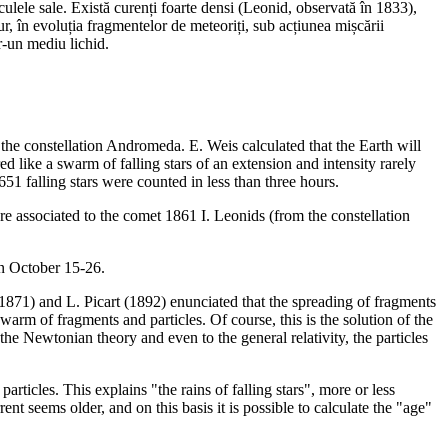
ele sale. Există curenți foarte densi (Leonid, observată în 1833),
r, în evoluția fragmentelor de meteoriți, sub acțiunea mișcării
tr-un mediu lichid.
e constellation Andromeda. E. Weis calculated that the Earth will
like a swarm of falling stars of an extension and intensity rarely
51 falling stars were counted in less than three hours.
 associated to the comet 1861 I. Leonids (from the constellation
n October 15-26.
71) and L. Picart (1892) enunciated that the spreading of fragments
swarm of fragments and particles. Of course, this is the solution of the
the Newtonian theory and even to the general relativity, the particles
icles. This explains "the rains of falling stars", more or less
ent seems older, and on this basis it is possible to calculate the "age"