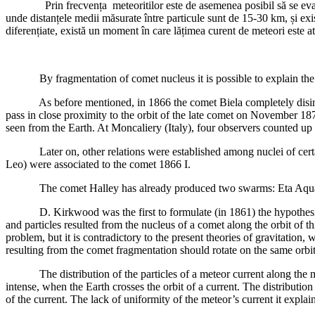
Prin frecvența meteoritilor este de asemenea posibil să se evalueze d
unde distanțele medii măsurate între particule sunt de 15-30 km, și exi
diferențiate, există un moment în care lățimea curent de meteori este at
By fragmentation of comet nucleus it is possible to explain the sha
As before mentioned, in 1866 the comet Biela completely disintegra
pass in close proximity to the orbit of the late comet on November 18
seen from the Earth. At Moncaliery (Italy), four observers counted up t
Later on, other relations were established among nuclei of certain 
Leo) were associated to the comet 1866 I.
The comet Halley has already produced two swarms: Eta Aquarids
D. Kirkwood was the first to formulate (in 1861) the hypothesis of 
and particles resulted from the nucleus of a comet along the orbit of th
problem, but it is contradictory to the present theories of gravitation
resulting from the comet fragmentation should rotate on the same orbit 
The distribution of the particles of a meteor current along the mothe
intense, when the Earth crosses the orbit of a current. The distribution 
of the current. The lack of uniformity of the meteor’s current it expl