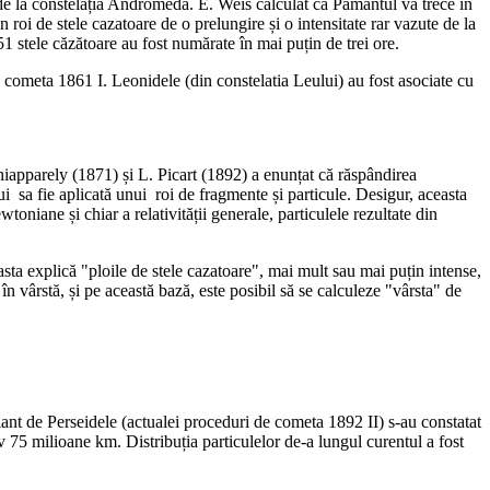
 la constelația Andromeda. E. Weis calculat că Pământul va trece în
roi de stele cazatoare de o prelungire și o intensitate rar vazute de la
 stele căzătoare au fost numărate în mai puțin de trei ore.
 cometa 1861 I. Leonidele (din constelatia Leului) au fost asociate cu
parely (1871) și L. Picart (1892) a enunțat că răspândirea
ui sa fie aplicată unui roi de fragmente și particule. Desigur, aceasta
toniane și chiar a relativității generale, particulele rezultate din
 explică "ploile de stele cazatoare", mai mult sau mai puțin intense,
n vârstă, și pe această bază, este posibil să se calculeze "vârsta" de
ant de Perseidele (actualei proceduri de cometa 1892 II) s-au constatat
 75 milioane km. Distribuția particulelor de-a lungul curentul a fost