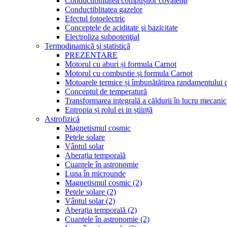
Conductibilitatea compușilor covalenţi
Conductiblitatea gazelor
Efectul fotoelectric
Conceptele de aciditate şi bazicitate
Electroliza subpotenţial
Termodinamică şi statistică
PREZENTARE
Motorul cu aburi și formula Carnot
Motorul cu combustie și formula Carnot
Motoarele termice și îmbunătățirea randamentului 
Conceptul de temperatură
Transformarea integrală a căldurii în lucru mecanic
Entropia și rolul ei in știință
Astrofizică
Magnetismul cosmic
Petele solare
Vântul solar
Aberația temporală
Cuantele în astronomie
Luna în microunde
Magnetismul cosmic (2)
Petele solare (2)
Vântul solar (2)
Aberația temporală (2)
Cuantele în astronomie (2)