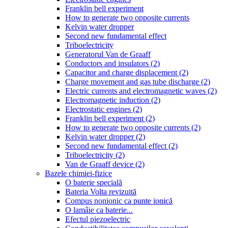
Franklin bell experiment
How to generate two opposite currents
Kelvin water dropper
Second new fundamental effect
Triboelectricity
Generatorul Van de Graaff
Conductors and insulators (2)
Capacitor and charge displacement (2)
Charge movement and gas tube discharge (2)
Electric currents and electromagnetic waves (2)
Electromagnetic induction (2)
Electrostatic engines (2)
Franklin bell experiment (2)
How to generate two opposite currents (2)
Kelvin water dropper (2)
Second new fundamental effect (2)
Triboelectricity (2)
Van de Graaff device (2)
Bazele chimiei-fizice
O baterie specială
Bateria Volta revizuită
Compus nonionic ca punte ionică
O lamâie ca baterie...
Efectul piezoelectric