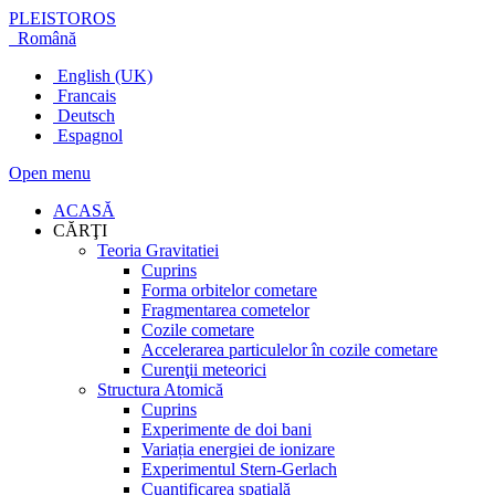
PLEISTOROS
Română
English (UK)
Francais
Deutsch
Espagnol
Open menu
ACASĂ
CĂRŢI
Teoria Gravitatiei
Cuprins
Forma orbitelor cometare
Fragmentarea cometelor
Cozile cometare
Accelerarea particulelor în cozile cometare
Curenţii meteorici
Structura Atomică
Cuprins
Experimente de doi bani
Variația energiei de ionizare
Experimentul Stern-Gerlach
Cuantificarea spațială