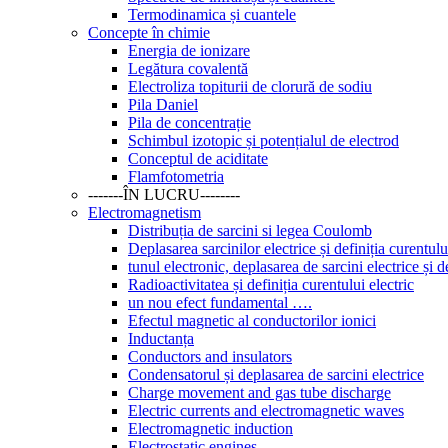
Termodinamica și cuantele
Concepte în chimie
Energia de ionizare
Legătura covalentă
Electroliza topiturii de clorură de sodiu
Pila Daniel
Pila de concentrație
Schimbul izotopic și potențialul de electrod
Conceptul de aciditate
Flamfotometria
-------ÎN LUCRU--------
Electromagnetism
Distribuția de sarcini si legea Coulomb
Deplasarea sarcinilor electrice și definiția curentulu
tunul electronic, deplasarea de sarcini electrice și de
Radioactivitatea și definiția curentului electric
un nou efect fundamental ….
Efectul magnetic al conductorilor ionici
Inductanța
Conductors and insulators
Condensatorul și deplasarea de sarcini electrice
Charge movement and gas tube discharge
Electric currents and electromagnetic waves
Electromagnetic induction
Electrostatic engines