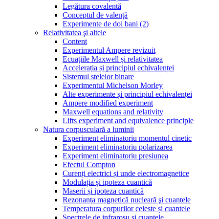
Legătura covalentă
Conceptul de valență
Experimente de doi bani (2)
Relativitatea şi altele
Content
Experimentul Ampere revizuit
Ecuațiile Maxwell și relativitatea
Accelerația și principiul echivalenței
Sistemul stelelor binare
Experimentul Michelson Morley
Alte experimente și principiul echivalenței
Ampere modified experiment
Maxwell equations and relativity
Lifts experiment and equivalence principle
Natura corpusculară a luminii
Experiment eliminatoriu momentul cinetic
Experiment eliminatoriu polarizarea
Experiment eliminatoriu presiunea
Efectul Compton
Curenți electrici și unde electromagnetice
Modulația și ipoteza cuantică
Maserii și ipoteza cuantică
Rezonanța magnetică nucleară şi cuantele
Temperatura corpurilor celeste și cuantele
Spectrele de infraroșu și cuantele