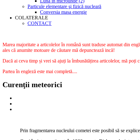
Luna în microunde (2)
Particule elementare şi fizică nucleară
Conversia masa energie
COLATERALE
CONTACT
Marea majoritate a articolelor în română sunt traduse automat din engle
ales că anumite motoare de căutare mă depunctează incă!
Dacă ai ceva timp și vrei să ajuți la îmbunătățirea articolelor, mă poți 
Partea în engleză este mai completă....
Curenţii meteorici
Prin fragmentarea nucleului cometei este posibil să se explice mod