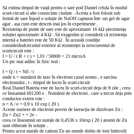
Să estima timpul de viață pentru o sare pod Daniel celula în modul
scurt-circuit si alte consecinte ciudate . Acesta a fost folosit sub
formă de sare înpod o soluție de NaOH capturat într -un gel de agar
agar , așa cum este descris mai jos în experimente .
Rezistența de punte de sare este de aproximativ 16 kΩ șirezistența
soluției aproximativ 4 KΩ . Să exagerăm și consideră că rezistența
internă a bateriei este de 50 KΩ . În această condiție
considerândcircuitul exterior al rezistenței la zerocurentul de
scurtcircuit este :
I = U / ( R + r ) = 1,01 / 50000 = 21 microA
Un pic mai adânc în fizic real :
I = Q / t = NE / t
unde n = numărul de taxe în electroni cazul nostru , e sarcina
electronului , t - timpul de lucru în scurt-circuit
Real Daniel Bateria este de lucru în scurt-circuit deja de 8 zile , ceea
ce înseamnă 691200 e . Numărul de electroni , care a trecut deja prin
conductor extern este :
n = A / e = 0,9 x 10 exp ( 20 )
Aceste numere de electroni provin de lareacția de dizolvare Zn :
Zn = Zn2 + + 2e -
ceea ce înseamnă un număr de 0,4536 x 10exp ( 20 ) atomii de Zn
sunt eliberate în soluție .
Pentru acest număr de cationi Zn un număr dublu de ioni hidroxili