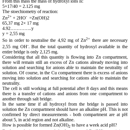
From this mass the mass of hydroxyl ions is:
5×17/40 = 2.125 mg
The stoechiometry of reaction:
2+
-
Zn
+ 2HO
=Zn(OH)2
65,37 mg 2× 17 mg
4.92…………..y
y = 2,55 mg
2+
So in order to neutralise the 4,92 mg of Zn
there are necessary
-
2,55 mg OH
. But the total quantity of hydroxyl available in the
entire bridge is only 2,125 mg.
Considering that all this quantity is flowing into Zn compartment,
there will remain still an excess of Zn cations already moving into
solution and searching for anions able to maintain the neutrality of
solution. Of course, in the Cu compartment there is excess of anions
moving into solution and searching for cations able to maintain the
neutrality.
The cell is still working at full potential after 8 days and this means
there is a transfer of cations and anions from one compartment to
another through salt bridge.
In the same time if all hydroxyl from the bridge is passed into
solution the Zn compartment should have an alkaline pH. This is not
confirmed by direct measurements - both compartment are at pH
about 5, in acid region and not alkaline.
How is possible for formed Zn(OH)
to have a week acid pH?
2