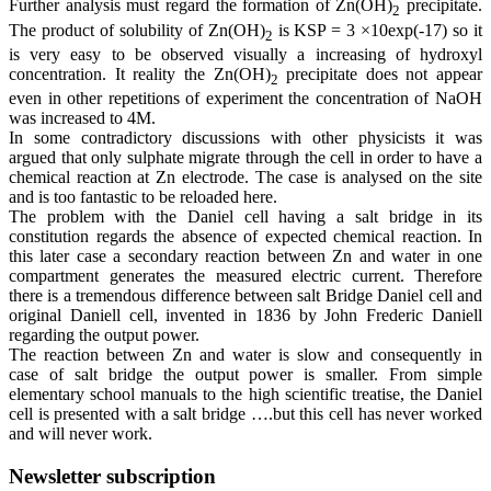
Further analysis must regard the formation of Zn(OH)
precipitate.
2
The product of solubility of Zn(OH)
is KSP = 3 ×10exp(-17) so it
2
is very easy to be observed visually a increasing of hydroxyl
concentration. It reality the Zn(OH)
precipitate does not appear
2
even in other repetitions of experiment the concentration of NaOH
was increased to 4M.
In some contradictory discussions with other physicists it was
argued that only sulphate migrate through the cell in order to have a
chemical reaction at Zn electrode. The case is analysed on the site
and is too fantastic to be reloaded here.
The problem with the Daniel cell having a salt bridge in its
constitution regards the absence of expected chemical reaction. In
this later case a secondary reaction between Zn and water in one
compartment generates the measured electric current. Therefore
there is a tremendous difference between salt Bridge Daniel cell and
original Daniell cell, invented in 1836 by John Frederic Daniell
regarding the output power.
The reaction between Zn and water is slow and consequently in
case of salt bridge the output power is smaller. From simple
elementary school manuals to the high scientific treatise, the Daniel
cell is presented with a salt bridge ….but this cell has never worked
and will never work.
Newsletter subscription