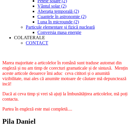
Petele solare (2)
Vântul solar (2)
Aberația temporală (2)
Cuantele în astronomie (2)
Luna în microunde (2)
Particule elementare şi fizică nucleară
Conversia masa energie
COLATERALE
CONTACT
Marea majoritate a articolelor în română sunt traduse automat din
engleză și nu am timp de corecturi gramaticale și de sintaxă. Mențin
aceste articole deoarece îmi aduc ceva cititori și o anumită
vizibilitate, mai ales că anumite motoare de căutare mă depunctează
incă!
Dacă ai ceva timp și vrei să ajuți la îmbunătățirea articolelor, mă poți
contacta.
Partea în engleză este mai completă....
Pila Daniel