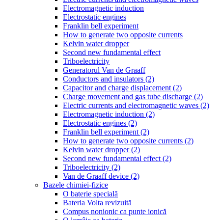
Electromagnetic induction
Electrostatic engines
Franklin bell experiment
How to generate two opposite currents
Kelvin water dropper
Second new fundamental effect
Triboelectricity
Generatorul Van de Graaff
Conductors and insulators (2)
Capacitor and charge displacement (2)
Charge movement and gas tube discharge (2)
Electric currents and electromagnetic waves (2)
Electromagnetic induction (2)
Electrostatic engines (2)
Franklin bell experiment (2)
How to generate two opposite currents (2)
Kelvin water dropper (2)
Second new fundamental effect (2)
Triboelectricity (2)
Van de Graaff device (2)
Bazele chimiei-fizice
O baterie specială
Bateria Volta revizuită
Compus nonionic ca punte ionică