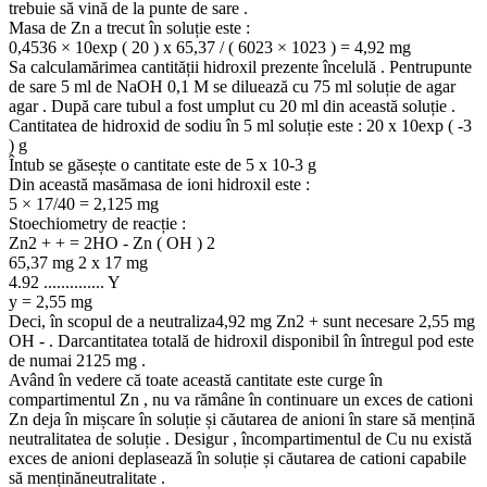
trebuie să vină de la punte de sare .
Masa de Zn a trecut în soluție este :
0,4536 × 10exp ( 20 ) x 65,37 / ( 6023 × 1023 ) = 4,92 mg
Sa calculamărimea cantității hidroxil prezente încelulă . Pentrupunte
de sare 5 ml de NaOH 0,1 M se diluează cu 75 ml soluție de agar
agar . După care tubul a fost umplut cu 20 ml din această soluție .
Cantitatea de hidroxid de sodiu în 5 ml soluție este : 20 x 10exp ( -3
) g
Întub se găsește o cantitate este de 5 x 10-3 g
Din această masămasa de ioni hidroxil este :
5 × 17/40 = 2,125 mg
Stoechiometry de reacție :
Zn2 + + = 2HO - Zn ( OH ) 2
65,37 mg 2 x 17 mg
4.92 .............. Y
y = 2,55 mg
Deci, în scopul de a neutraliza4,92 mg Zn2 + sunt necesare 2,55 mg
OH - . Darcantitatea totală de hidroxil disponibil în întregul pod este
de numai 2125 mg .
Având în vedere că toate această cantitate este curge în
compartimentul Zn , nu va rămâne în continuare un exces de cationi
Zn deja în mișcare în soluție și căutarea de anioni în stare să mențină
neutralitatea de soluție . Desigur , încompartimentul de Cu nu există
exces de anioni deplasează în soluție și căutarea de cationi capabile
să menținăneutralitate .