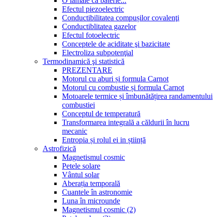
O lamâie ca baterie...
Efectul piezoelectric
Conductibilitatea compușilor covalenţi
Conductiblitatea gazelor
Efectul fotoelectric
Conceptele de aciditate şi bazicitate
Electroliza subpotenţial
Termodinamică şi statistică
PREZENTARE
Motorul cu aburi și formula Carnot
Motorul cu combustie și formula Carnot
Motoarele termice și îmbunătățirea randamentului
combustiei
Conceptul de temperatură
Transformarea integrală a căldurii în lucru
mecanic
Entropia și rolul ei in știință
Astrofizică
Magnetismul cosmic
Petele solare
Vântul solar
Aberația temporală
Cuantele în astronomie
Luna în microunde
Magnetismul cosmic (2)