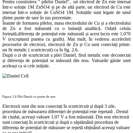
Pentru construirea " pilelor Daniel", un electrod de Zn este imersat
într-o soluție 1M ZnSO4 și pe de altă parte, un electrod de Cu este
imersat într-o soluție de CuSO4 1M. Soluțiile sunt legate de unul
dintre punte de sare în sus prezentate.
Înainte de formarea pilelor, masa electrodului de Cu și a electrodului
de Zn a fost măsurată cu o balanță analitică. Odată celula
formată,diferența de potențial este măsurată și acest lucru este 1,070
V (exceptand puntea cu grafit). Mai mult, în vederea accelerării
proceselor de electrozi, electrozii de Zn și Cu sunt conectați printr-
un fir metalic ( scurtcircuit) ca în fig. 2.6.
După o zi de scurtcircuit a pilei Daniel, firul metalic este deconectat
și diferența de potențial se măsoară din nou. Valoarile găsite sunt
aceleași ca si cele inițiale.
Figura 2.6 Pila Daniel cu punte de sare
Electrozii sunt din nou conectați în scurtcircuit și după 3 zile,
procedura de măsurarea diferenței de potențial este repetată . Destul
de ciudat, aceeași valoare 1,07 V a fost măsurată. Din nou electrozii
sunt conectați în scurtcircuit și după o săptămână procedura de
diferența de potențial de măsurare se repetă obținând aceeași valoare
ca și cea inițială.