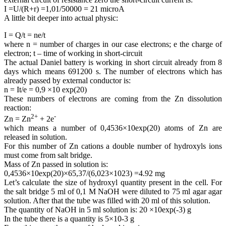
I =U/(R+r) =1,01/50000 = 21 microA
A little bit deeper into actual physic:
I = Q/t = ne/t
where n = number of charges in our case electrons; e the charge of
electron; t – time of working in short-circuit
The actual Daniel battery is working in short circuit already from 8
days which means 691200 s.
The number of electrons which has
already passed by external conductor is:
n = It/e = 0,9 ×10 exp(20)
These numbers of electrons are coming from the Zn dissolution
reaction:
2+
-
Zn = Zn
+ 2e
which means a number of 0,4536×10exp(20) atoms of Zn are
released in solution.
For this number of Zn cations a double number of hydroxyls ions
must come from salt bridge.
Mass of Zn passed in solution is:
0,4536×10exp(20)×65,37/(6,023×1023) =4.92 mg
Let’s calculate the size of hydroxyl quantity present in the cell. For
the salt bridge 5 ml of 0,1 M NaOH were diluted to 75 ml agar agar
solution. After that the tube was filled with 20 ml of this solution.
The quantity of NaOH in 5 ml solution is: 20 ×10exp(-3) g
In the tube there is a quantity is 5×10-3 g