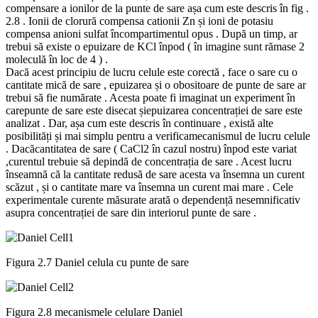
compensare a ionilor de la punte de sare așa cum este descris în fig .
2.8 . Ionii de clorură compensa cationii Zn și ioni de potasiu
compensa anioni sulfat încompartimentul opus . După un timp, ar
trebui să existe o epuizare de KCl înpod ( în imagine sunt rămase 2
moleculă în loc de 4 ) .
Dacă acest principiu de lucru celule este corectă , face o sare cu o
cantitate mică de sare , epuizarea și o obositoare de punte de sare ar
trebui să fie numărate . Acesta poate fi imaginat un experiment în
carepunte de sare este disecat șiepuizarea concentrației de sare este
analizat . Dar, așa cum este descris în continuare , există alte
posibilități și mai simplu pentru a verificamecanismul de lucru celule
. Dacăcantitatea de sare ( CaCl2 în cazul nostru) înpod este variat
,curentul trebuie să depindă de concentrația de sare . Acest lucru
înseamnă că la cantitate redusă de sare acesta va însemna un curent
scăzut , și o cantitate mare va însemna un curent mai mare . Cele
experimentale curente măsurate arată o dependență nesemnificativ
asupra concentrației de sare din interiorul punte de sare .
Figura 2.7 Daniel celula cu punte de sare
Figura 2.8 mecanismele celulare Daniel