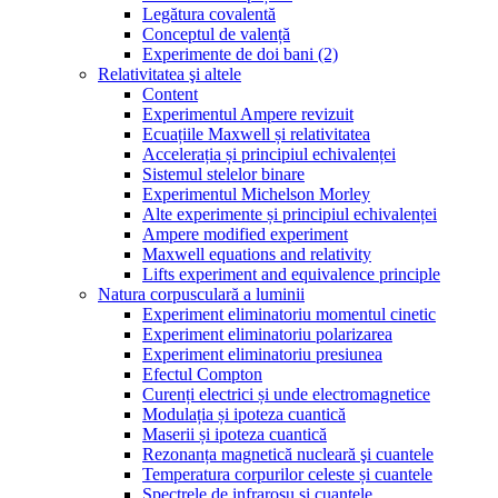
Legătura covalentă
Conceptul de valență
Experimente de doi bani (2)
Relativitatea şi altele
Content
Experimentul Ampere revizuit
Ecuațiile Maxwell și relativitatea
Accelerația și principiul echivalenței
Sistemul stelelor binare
Experimentul Michelson Morley
Alte experimente și principiul echivalenței
Ampere modified experiment
Maxwell equations and relativity
Lifts experiment and equivalence principle
Natura corpusculară a luminii
Experiment eliminatoriu momentul cinetic
Experiment eliminatoriu polarizarea
Experiment eliminatoriu presiunea
Efectul Compton
Curenți electrici și unde electromagnetice
Modulația și ipoteza cuantică
Maserii și ipoteza cuantică
Rezonanța magnetică nucleară şi cuantele
Temperatura corpurilor celeste și cuantele
Spectrele de infraroșu și cuantele