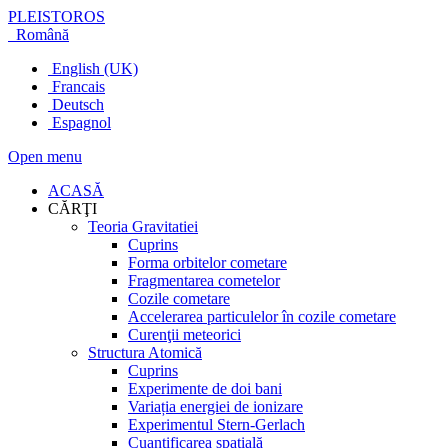
PLEISTOROS
Română
English (UK)
Francais
Deutsch
Espagnol
Open menu
ACASĂ
CĂRŢI
Teoria Gravitatiei
Cuprins
Forma orbitelor cometare
Fragmentarea cometelor
Cozile cometare
Accelerarea particulelor în cozile cometare
Curenţii meteorici
Structura Atomică
Cuprins
Experimente de doi bani
Variația energiei de ionizare
Experimentul Stern-Gerlach
Cuantificarea spațială