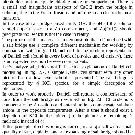
nitrate does not precipitate chloride into zinc compartment. There is
a small and insignificant transport of CaCl2 from the bridge in
solution, due to the Fick diffusion and not due to an electrochemical
transport.
In the case of salt bridge based on NaOH, the pH of the solution
should appear basic in a Zn compartment, and Zn(OH)2 should
precipitate too, which is not the case in reality.
The purpose of this material is to demonstrate that a Daniel cell with
a salt bridge use a complete different mechanism for working by
comparison with original Daniel cell. In the modern representation
of Daniell cell (found in every book of physics and chemistry), there
is no expected reaction between components.
Let’s analyze what does not fit in actual explanation of Daniel cell
modelling. In fig. 2.7, a simple Daniel cell similar with any other
picture from a low level school is presented. The salt bridge is
represented by 4 KCl species, for a simple description of
phenomena.
In order to work properly, Daniell cell require a compensation of
ions from the salt bridge as described in fig. 2.8. Chloride ions
compensate the Zn cations and potassium ions compensate sulphate
anions in the opposite compartment. After a time it should exist a
depletion of KCl in the bridge (in the picture are remaining 2
molecule instead of 4).
If this principle of cell working is correct, making a salt with a small
quantity of salt, depletion and an exhausting of salt bridge should be