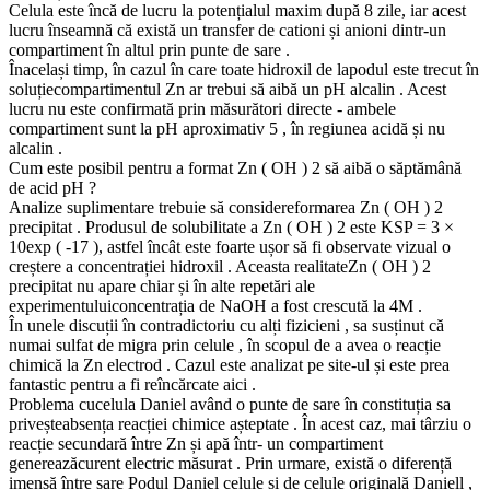
Celula este încă de lucru la potențialul maxim după 8 zile, iar acest
lucru înseamnă că există un transfer de cationi și anioni dintr-un
compartiment în altul prin punte de sare .
Înacelași timp, în cazul în care toate hidroxil de lapodul este trecut în
soluțiecompartimentul Zn ar trebui să aibă un pH alcalin . Acest
lucru nu este confirmată prin măsurători directe - ambele
compartiment sunt la pH aproximativ 5 , în regiunea acidă și nu
alcalin .
Cum este posibil pentru a format Zn ( OH ) 2 să aibă o săptămână
de acid pH ?
Analize suplimentare trebuie să considereformarea Zn ( OH ) 2
precipitat . Produsul de solubilitate a Zn ( OH ) 2 este KSP = 3 ×
10exp ( -17 ), astfel încât este foarte ușor să fi observate vizual o
creștere a concentrației hidroxil . Aceasta realitateZn ( OH ) 2
precipitat nu apare chiar și în alte repetări ale
experimentuluiconcentrația de NaOH a fost crescută la 4M .
În unele discuții în contradictoriu cu alți fizicieni , sa susținut că
numai sulfat de migra prin celule , în scopul de a avea o reacție
chimică la Zn electrod . Cazul este analizat pe site-ul și este prea
fantastic pentru a fi reîncărcate aici .
Problema cucelula Daniel având o punte de sare în constituția sa
priveșteabsența reacției chimice așteptate . În acest caz, mai târziu o
reacție secundară între Zn și apă într- un compartiment
genereazăcurent electric măsurat . Prin urmare, există o diferență
imensă între sare Podul Daniel celule și de celule originală Daniell ,