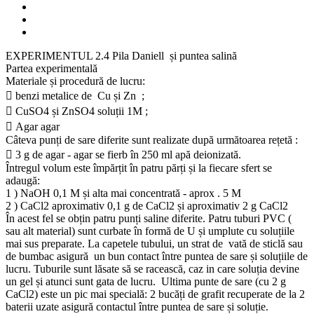
EXPERIMENTUL 2.4 Pila Daniell și puntea salină
Partea experimentală
Materiale și procedură de lucru:
 benzi metalice de Cu și Zn ;
 CuSO4 și ZnSO4 soluții 1M ;
 Agar agar
Câteva punți de sare diferite sunt realizate după următoarea rețetă :
 3 g de agar - agar se fierb în 250 ml apă deionizată.
Întregul volum este împărțit în patru părți și la fiecare sfert se
adaugă:
1 ) NaOH 0,1 M și alta mai concentrată - aprox . 5 M
2 ) CaCl2 aproximativ 0,1 g de CaCl2 și aproximativ 2 g CaCl2
În acest fel se obțin patru punți saline diferite. Patru tuburi PVC (
sau alt material) sunt curbate în formă de U și umplute cu soluțiile
mai sus preparate. La capetele tubului, un strat de vată de sticlă sau
de bumbac asigură un bun contact între puntea de sare și soluțiile de
lucru. Tuburile sunt lăsate să se racească, caz in care soluția devine
un gel și atunci sunt gata de lucru. Ultima punte de sare (cu 2 g
CaCl2) este un pic mai specială: 2 bucăți de grafit recuperate de la 2
baterii uzate asigură contactul între puntea de sare și soluție.