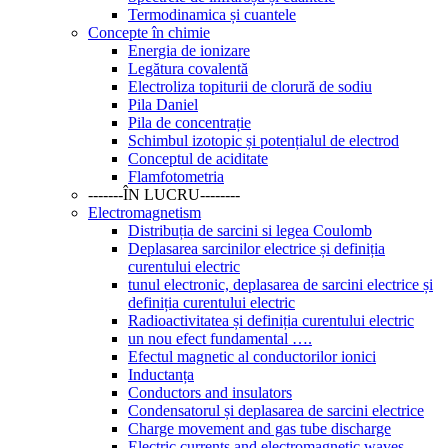
Termodinamica și cuantele
Concepte în chimie
Energia de ionizare
Legătura covalentă
Electroliza topiturii de clorură de sodiu
Pila Daniel
Pila de concentrație
Schimbul izotopic și potențialul de electrod
Conceptul de aciditate
Flamfotometria
-------ÎN LUCRU--------
Electromagnetism
Distribuția de sarcini si legea Coulomb
Deplasarea sarcinilor electrice și definiția
curentului electric
tunul electronic, deplasarea de sarcini electrice și
definiția curentului electric
Radioactivitatea și definiția curentului electric
un nou efect fundamental ….
Efectul magnetic al conductorilor ionici
Inductanța
Conductors and insulators
Condensatorul și deplasarea de sarcini electrice
Charge movement and gas tube discharge
Electric currents and electromagnetic waves