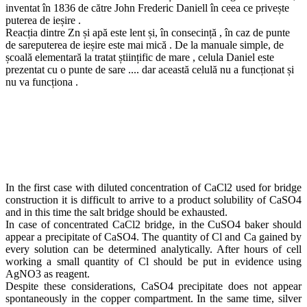
inventat în 1836 de către John Frederic Daniell în ceea ce privește
puterea de ieșire .
Reacția dintre Zn și apă este lent și, în consecință , în caz de punte
de sareputerea de ieșire este mai mică . De la manuale simple, de
școală elementară la tratat științific de mare , celula Daniel este
prezentat cu o punte de sare .... dar această celulă nu a funcționat și
nu va funcționa .
In the first case with diluted concentration of CaCl2 used for bridge
construction it is difficult to arrive to a product solubility of CaSO4
and in this time the salt bridge should be exhausted.
In case of concentrated CaCl2 bridge, in the CuSO4 baker should
appear a precipitate of CaSO4. The quantity of Cl and Ca gained by
every solution can be determined analytically. After hours of cell
working a small quantity of Cl should be put in evidence using
AgNO3 as reagent.
Despite these considerations, CaSO4 precipitate does not appear
spontaneously in the copper compartment. In the same time, silver