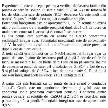
Experimentul este conceput pentru a verifica deplasarea ionilor din
puntea de sare în soluție. O sare a calciului (CaCl2) este folosită în
loc de obisnuita sare de potasiu (KCl) deoarece Ca este mult mai
usor să fie pus în evidență cu mijloace analitice simple.
Potențialul înregistrată este de aproximativ 1,1 V. În soluție nu există
nici o confirmare de o apariție precipitat după două oră de lucru cu
multimetru conectat la acesta și electrozi în scurt-circuit
O altă celulă este formată cu soluție de CaCl2 concentrată
sechestrată în agar agar. Potențialul înregistrată este de aproximativ
1,1 V. În soluție nu există nici o confirmare de o apariție precipitat
după 2 ore de lucru celule .
A treia celulă este formată cu un NaOH sechestrat în agar agar ca
punte de sare. Înainte de inserarea pod și după 2 ore de celule de
lucru se măsoară pH-ul cu hârtie de pH sau cu un pH-metru. Înainte
de conectarea punții de sare, pH ul soluției de ZnSO4 a fost de cca
5 și pH-ul soluției de
CuSO4
a fost de aproximativ 9. După două
ore s-au înregistrat aceleași valori (±0,1 unități de pH).
A patra pilă este formată cu un punte de sare având o conducție
"mixtă". Grafit este un conductor electronic și gelul este un
conductor ionic (conform clasificării actuale). Contactul dintre
puntea de sare și soluțiile de CuSO4 și ZnSO4 se face doar prin
partea de grafit a punții. Potențialul înregistrat este de aproximativ
0,8 V.