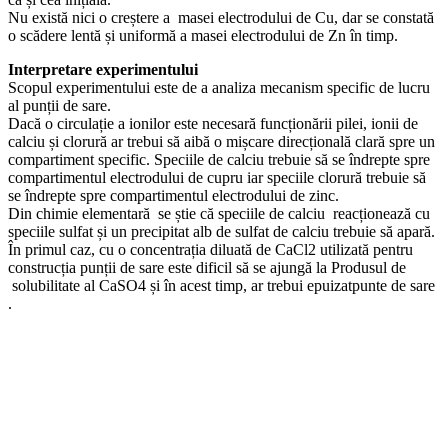
Nu există nici o creștere a masei electrodului de Cu, dar se constată
o scădere lentă și uniformă a masei electrodului de Zn în timp.
Interpretare experimentului
Scopul experimentului este de a analiza mecanism specific de lucru
al punții de sare.
Dacă o circulație a ionilor este necesară funcționării pilei, ionii de
calciu și clorură ar trebui să aibă o mișcare direcțională clară spre un
compartiment specific. Speciile de calciu trebuie să se îndrepte spre
compartimentul electrodului de cupru iar speciile clorură trebuie să
se îndrepte spre compartimentul electrodului de zinc.
Din chimie elementară se știe că speciile de calciu reacționează cu
speciile sulfat și un precipitat alb de sulfat de calciu trebuie să apară.
În primul caz, cu o concentrația diluată de CaCl2 utilizată pentru
construcția punții de sare este dificil să se ajungă la Produsul de
solubilitate al CaSO4 și în acest timp, ar trebui epuizatpunte de sare
.