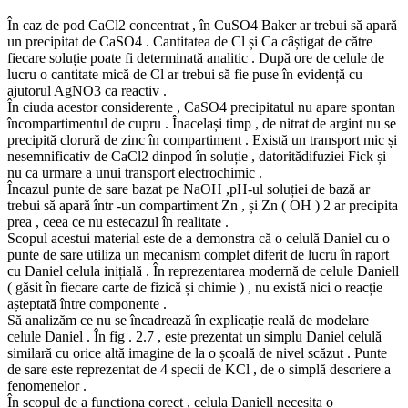
În caz de pod CaCl2 concentrat , în CuSO4 Baker ar trebui să apară
un precipitat de CaSO4 . Cantitatea de Cl și Ca câștigat de către
fiecare soluție poate fi determinată analitic . După ore de celule de
lucru o cantitate mică de Cl ar trebui să fie puse în evidență cu
ajutorul AgNO3 ca reactiv .
În ciuda acestor considerente , CaSO4 precipitatul nu apare spontan
încompartimentul de cupru . Înacelași timp , de nitrat de argint nu se
precipită clorură de zinc în compartiment . Există un transport mic și
nesemnificativ de CaCl2 dinpod în soluție , datoritădifuziei Fick și
nu ca urmare a unui transport electrochimic .
Încazul punte de sare bazat pe NaOH ,pH-ul soluției de bază ar
trebui să apară într -un compartiment Zn , și Zn ( OH ) 2 ar precipita
prea , ceea ce nu estecazul în realitate .
Scopul acestui material este de a demonstra că o celulă Daniel cu o
punte de sare utiliza un mecanism complet diferit de lucru în raport
cu Daniel celula inițială . În reprezentarea modernă de celule Daniell
( găsit în fiecare carte de fizică și chimie ) , nu există nici o reacție
așteptată între componente .
Să analizăm ce nu se încadrează în explicație reală de modelare
celule Daniel . În fig . 2.7 , este prezentat un simplu Daniel celulă
similară cu orice altă imagine de la o școală de nivel scăzut . Punte
de sare este reprezentat de 4 specii de KCl , de o simplă descriere a
fenomenelor .
În scopul de a funcționa corect , celula Daniell necesita o