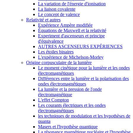
La variation de l'énergie d'ionisation
La liaison covalente
Le concept de valence
Relativité et autres
Expérience Ampère modifiée
Équations de Maxwell et la relativité
Experiment d'ascenseurs et principe
d'équivalence
AUTRES ASCENSEURS EXPÉRIENCES
Les étoiles binaires
L'expérience de Michelson-Morley
Origine corpusculaire de la lumière
Le moment cinétique pour la lumière et les ondes
électromagnétiques
Différences entre la lumière et la polarisation des
ondes électromagnétiques
La lumière et la pression de l'onde
électromagnétique
L'effet Compton
Les courants électriques et les ondes
électromagnétiques
les techniques de modulation et les hypothèses de
quanta
Masers et l'hypothèse quantique
La résonance magnétique nucléaire et l'hypothèse