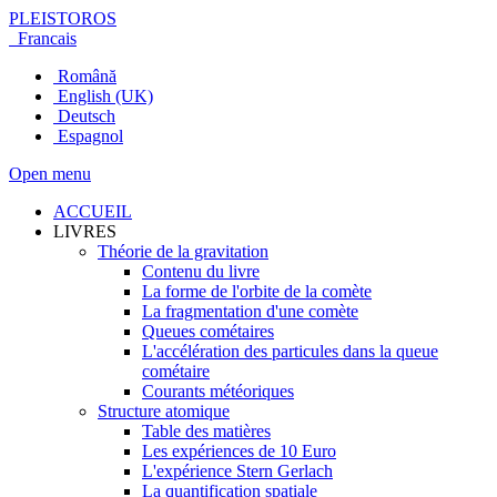
PLEISTOROS
Francais
Română
English (UK)
Deutsch
Espagnol
Open menu
ACCUEIL
LIVRES
Théorie de la gravitation
Contenu du livre
La forme de l'orbite de la comète
La fragmentation d'une comète
Queues cométaires
L'accélération des particules dans la queue
cométaire
Courants météoriques
Structure atomique
Table des matières
Les expériences de 10 Euro
L'expérience Stern Gerlach
La quantification spatiale