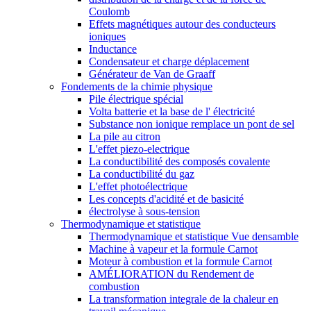
Coulomb
Effets magnétiques autour des conducteurs
ioniques
Inductance
Condensateur et charge déplacement
Générateur de Van de Graaff
Fondements de la chimie physique
Pile électrique spécial
Volta batterie et la base de l' électricité
Substance non ionique remplace un pont de sel
La pile au citron
L'effet piezo-electrique
La conductibilité des composés covalente
La conductibilité du gaz
L'effet photoélectrique
Les concepts d'acidité et de basicité
électrolyse à sous-tension
Thermodynamique et statistique
Thermodynamique et statistique Vue densamble
Machine à vapeur et la formule Carnot
Moteur à combustion et la formule Carnot
AMÉLIORATION du Rendement de
combustion
La transformation integrale de la chaleur en