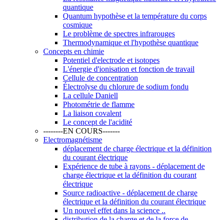
quantique
Quantum hypothèse et la température du corps
cosmique
Le problème de spectres infrarouges
Thermodynamique et l'hypothèse quantique
Concepts en chimie
Potentiel d'electrode et isotopes
L'énergie d'ionisation et fonction de travail
Cellule de concentration
Électrolyse du chlorure de sodium fondu
La cellule Daniell
Photométrie de flamme
La liaison covalent
Le concept de l'acidité
--------EN COURS-------
Electromagnétisme
déplacement de charge électrique et la définition
du courant électrique
Expérience de tube à rayons - déplacement de
charge électrique et la définition du courant
électrique
Source radioactive - déplacement de charge
électrique et la définition du courant électrique
Un nouvel effet dans la science ..
distribution de la charge et de la force de