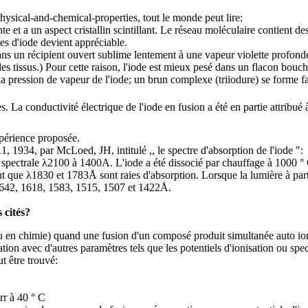
ical-and-chemical-properties, tout le monde peut lire:
e et a un aspect cristallin scintillant. Le réseau moléculaire contient d
es d'iode devient appréciable.
 un récipient ouvert sublime lentement à une vapeur violette profonde q
s tissus.) Pour cette raison, l'iode est mieux pesé dans un flacon bouch
a pression de vapeur de l'iode; un brun complexe (triiodure) se forme f
La conductivité électrique de l'iode en fusion a été en partie attribué à 
expérience proposée.
 1934, par McLoed, JH, intitulé ,, le spectre d'absorption de l'iode ":
e spectrale λ2100 à 1400A. L'iode a été dissocié par chauffage à 1000 
nt que λ1830 et 1783Å sont raies d'absorption. Lorsque la lumière à parti
, 1642, 1618, 1583, 1515, 1507 et 1422Å.
 cités?
 ou en chimie) quand une fusion d'un composé produit simultanée auto ion
lation avec d'autres paramètres tels que les potentiels d'ionisation ou spe
t être trouvé:
rr à 40 ° C