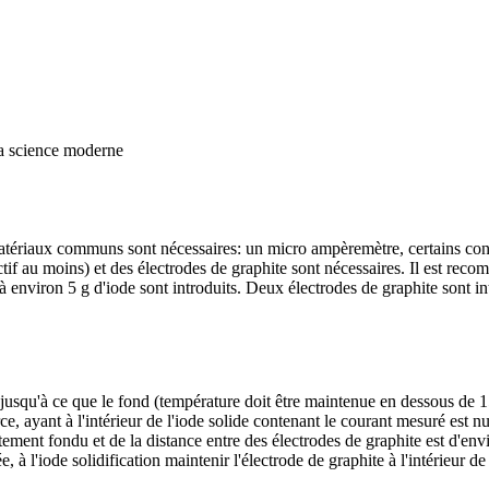
la science moderne
atériaux communs sont nécessaires: un micro ampèremètre, certains cond
tif au moins) et des électrodes de graphite sont nécessaires. Il est reco
 environ 5 g d'iode sont introduits. Deux électrodes de graphite sont int
 jusqu'à ce que le fond (température doit être maintenue en dessous de 15
yant à l'intérieur de l'iode solide contenant le courant mesuré est nu
ètement fondu et de la distance entre des électrodes de graphite est d'en
, à l'iode solidification maintenir l'électrode de graphite à l'intérieur 