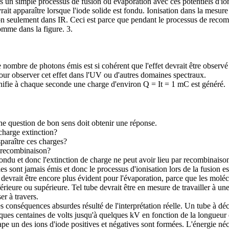
s un simple processus de fusion ou évaporation avec ces potentiels d'ion
ait apparaître lorsque l'iode solide est fondu. Ionisation dans la mesure
n seulement dans IR. Ceci est parce que pendant le processus de recombin
omme dans la figure. 3.
nombre de photons émis est si cohérent que l'effet devrait être observé à 
pour observer cet effet dans l'UV ou d'autres domaines spectraux.
gnifie à chaque seconde une charge d'environ Q = It = 1 mC est généré.
e question de bon sens doit obtenir une réponse.
 charge extinction?
sparaître ces charges?
e recombinaison?
ndu et donc l'extinction de charge ne peut avoir lieu par recombinaison;
 sont jamais émis et donc le processus d'ionisation lors de la fusion est
fet devrait être encore plus évident pour l'évaporation, parce que les mol
rieure ou supérieure. Tel tube devrait être en mesure de travailler à une
er à travers.
es conséquences absurdes résulté de l'interprétation réelle. Un tube à d
lques centaines de volts jusqu'à quelques kV en fonction de la longueur 
ape un des ions d'iode positives et négatives sont formées. L'énergie néc