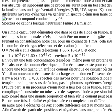
Il est complètement impossible pour une molécule d'iode à ioniser dan
Par absurde, en supposant que ce processus aurait lieu un bel effet devr
la lumière dans un large éventail d'énergies (VIS, UV, rayons X) et no
différents niveaux d'énergies va générer un spectre d'émission large c
Spectres de cations lorsque neutraliser Figure 3 Emission
Un simple calcul peut démontrer que dans le cas de l'iode en fusion, le 
techniques instrumentales réels, il devrait être un morceau de gâteau 
Prenant en considération notre cas, pour un courant de 1 mA, cela si
Le nombre de charges (électrons et des cations) doit être:
Q = Ne où e et la charge d'électrons 1,60 x 10-19 C et donc
-3
-19
+ 15
n = 1 x 10
C / 1,60 x 10
C = environ 5 x 10
En voyant une telle concentration d'espèces, même pour un profane un
En l'absence de courant électrique
quell mécanisme e
xiste pour cette
Encore une fois quand un arrêt de courant électrique de circuler où di
Y at-il un nouveau mécanisme de la charge extinction en l'absence d
Il n'y a pas VIS, UV, X spectres des rayons pour une solution d'iode fo
température du processus de fusion, pas de photons supérieures énergies
D'autre part, si un processus d'ionisation a lieu lors de la fusion, l'ef
compliquer à construire un tube avec des vapeurs d'iode à pression infé
auto ionisé dans une grande proportion et bien sûr le courant peut pass
Encore une fois, la réalité expérimentale est complètement différent d
un autre tube à décharge de gaz et cette différence est d'au moins que
Afin d'avoir des particules positives et négatives dans une première ét