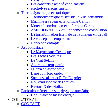
Les concepts d'acidité et de basicité
électrolyse à sous-tension
Thermodynamique et statistique
Thermodynamique et statistique Vue densamble
Machine à vapeur et la formule Carnot
Moteur à combustion et la formule Carnot
AMÉLIORATION du Rendement de combustion
La transformation integrale de la chaleur en travai
Le concept de temperature
Concept d'entropie
Astrophysique
Le Magnétisme Cosmique
Les Taches Solaires
Le Vent Solaire
Aberration temporelle
Quanta en astronomie
Lune au micro-ondes
Spectres solaire et l'effet Doppler
Nouveau modèle des étoiles
Rayons X des étoiles
Particules élémentaires et physique nucléaire
L'équivalence masse énergie
COLLATERAL
CONTACT