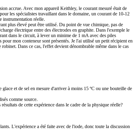
ision accrue. Avec mon appareil Keithley, le courant mesuré était de
 pour les spécialistes travaillant dans le domaine, un courant de 10-12
 instrumentation réelle.
nt plus élevé peut être utilisé. Du point de vue chimique, pas de
écharge électrique entre des électrodes en graphite. Dans l'exemple le
urant dans le circuit, à lever un minime de 1 mA avec des piles
s pour mon conteneur sont présentés. Je l'ai utilisé un petit récipient en
ne robinet. Dans ce cas, l'effet devient dénombrable même dans le cas
e glace et de sel en mesure d'arriver à moins 15 ºC ou une bouteille de
ilisés comme source.
sultats de cette expérience dans le cadre de la physique réelle?
ts. L'expérience a été faite avec de l'iode, donc toute la discussion