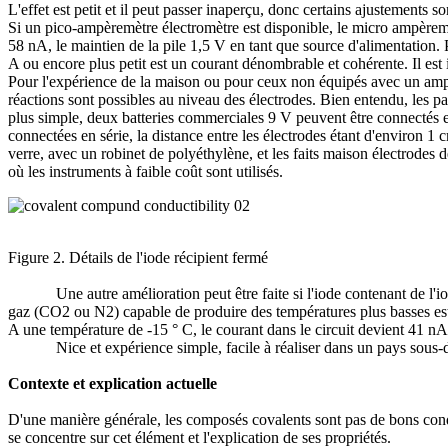
L'effet est petit et il peut passer inaperçu, donc certains ajustements s
Si un pico-ampèremètre électromètre est disponible, le micro ampèremèt
58 nA, le maintien de la pile 1,5 V en tant que source d'alimentation. P
A ou encore plus petit est un courant dénombrable et cohérente. Il est
Pour l'expérience de la maison ou pour ceux non équipés avec un ampèr
réactions sont possibles au niveau des électrodes. Bien entendu, les pa
plus simple, deux batteries commerciales 9 V peuvent être connectés en 
connectées en série, la distance entre les électrodes étant d'environ 1 c
verre, avec un robinet de polyéthylène, et les faits maison électrodes
où les instruments à faible coût sont utilisés.
Figure 2. Détails de l'iode récipient fermé
Une autre amélioration peut être faite si l'iode contenant de l'iode s
gaz (CO2 ou N2) capable de produire des températures plus basses est 
A une température de -15 ° C, le courant dans le circuit devient 41 nA
Nice et expérience simple, facile à réaliser dans un pays sous-dével
Contexte et explication actuelle
D'une manière générale, les composés covalents sont pas de bons conduc
se concentre sur cet élément et l'explication de ses propriétés.