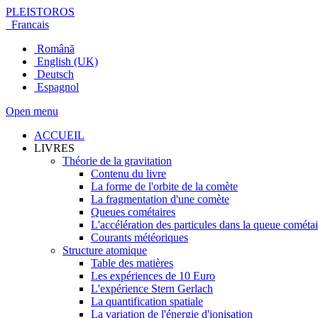
PLEISTOROS
Francais
Română
English (UK)
Deutsch
Espagnol
Open menu
ACCUEIL
LIVRES
Théorie de la gravitation
Contenu du livre
La forme de l'orbite de la comète
La fragmentation d'une comète
Queues cométaires
L'accélération des particules dans la queue cométai
Courants météoriques
Structure atomique
Table des matières
Les expériences de 10 Euro
L'expérience Stern Gerlach
La quantification spatiale
La variation de l'énergie d'ionisation