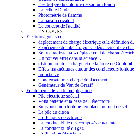
Électrolyse du chlorure de sodium fondu
La cellule Daniell
Photométrie de flamme
La liaison covalent
Le concept de l'acidité
--------EN COURS-------
Electromagnétisme
déplacement de charge électrique et la définition d
Expérience de tube à rayons - déplacement de charge
Source radioactive - déplacement de charge électriq
Un nouvel effet dans la science ..
distribution de la charge et de la force de Coulomb
Effets magnétiques autour des conducteurs ionique
Inductance
Condensateur et charge déplacement
Générateur de Van de Graaff
Fondements de la chimie physique
Pile électrique spécial
Volta batterie et la base de l' électricité
Substance non ionique remplace un pont de sel
La pile au citron
L'effet piezo-electrique
La conductibilité des composés covalente
La conductibilité du gaz
L'effet photoélectrique