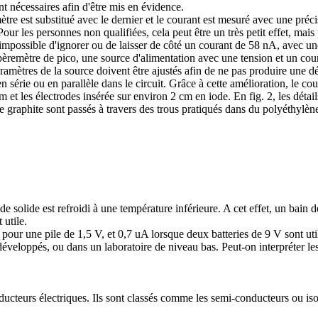
ont nécessaires afin d'être mis en évidence.
re est substitué avec le dernier et le courant est mesuré avec une préc
our les personnes non qualifiées, cela peut être un très petit effet, mais
 impossible d'ignorer ou de laisser de côté un courant de 58 nA, avec une
emètre de pico, une source d'alimentation avec une tension et un coura
ramètres de la source doivent être ajustés afin de ne pas produire une d
série ou en parallèle dans le circuit. Grâce à cette amélioration, le co
m et les électrodes insérée sur environ 2 cm en iode. En fig. 2, les détail
 de graphite sont passés à travers des trous pratiqués dans du polyéthylè
olide est refroidi à une température inférieure. A cet effet, un bain d
utile.
 pour une pile de 1,5 V, et 0,7 uA lorsque deux batteries de 9 V sont ut
oppés, ou dans un laboratoire de niveau bas. Peut-on interpréter les ré
teurs électriques. Ils sont classés comme les semi-conducteurs ou isolan