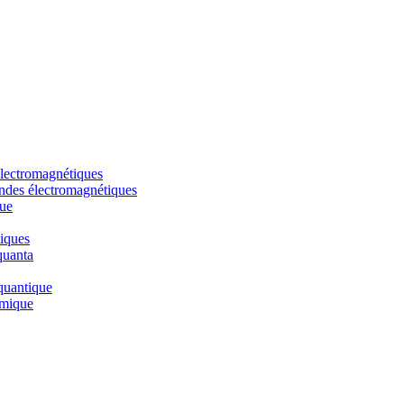
électromagnétiques
 ondes électromagnétiques
que
tiques
quanta
quantique
smique