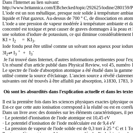
Dans l'Internet au lien suivant:
http://www.britannica.com/EBchecked/topic/292625/iodine/280159/Phys
L'iode est un non métallique, presque noir solide à température ambiant
liquide et l'état gazeux. Au-dessus de 700 ° C, de dissociation en atom
L'iode a une pression de vapeur modérée à température ambiante et dans
concentré est toxique et peut causer de graves dommages à la peau et le
une solution d'iodure de potassium, ce qui diminue considérablement l
KI + I
= KI
.
2
3
Iode fondu peut être utilisé comme un solvant non aqueux pour iodures. 
+
-
3I
⇌ I
+ I
2
3
3
Je l'ai trouvé dans Internet, d'autres informations pertinentes pour l'
Un résumé d'un article publié dans Physical Review, vol 45, numéro 11,
Le spectre de l'iode d'absorption atomique a été étudié dans la gamm
utilisé comme la source d'éclairage. L'ancien source a révélé claireme
suivantes ont été trouvés à être affaibli par absorption, λ1830, 1783
Où sont les absurdités dans l'explication actuelle et dans les textes
Il est la première fois dans les sciences physiques exactes (physique
Est-ce que cette auto ionisation correspond à la réalité ou est en corré
Dans un livre avec des données sur les éléments caractéristiques, il peu
· Le potentiel d'ionisation de l'iode atomique est 10,45 eV
· Le potentiel d'ionisation de l'iode moléculaire est de 9,4 eV
· La pression de vapeur de l'iode solide est de 0,3 torr à 25 ° C et 1 To