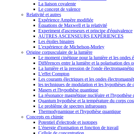
La liaison covalente
Le concept de valence
Relativité et autres
Expérience Ampère modifiée
Équations de Maxwell et la relativité
Experiment d'ascenseurs et principe d'équivalence
AUTRES ASCENSEURS EXPÉRIENCES
Les étoiles binaires
L'expérience de Michelson-Morley
Origine corpusculaire de la lumière
Le moment cinétique pour la lumière et les ondes 
Différences entre la lumière et la polarisation des
La lumière et la pression de l'onde électromagnéti
L'effet Compton
Les courants électriques et les ondes électromagné
les techniques de modulation et les hypothèses de 
Masers et l'hypothèse quantique
La résonance magnétique nucléaire et l'hypothèse 
Quantum hypothèse et la température du corps co
Le problème de spectres infrarouges
Thermodynamique et l'hypothèse quantique
Concepts en chimie
Potentiel d'electrode et isotopes
L'énergie d'ionisation et fonction de travail
Cellule de concentration