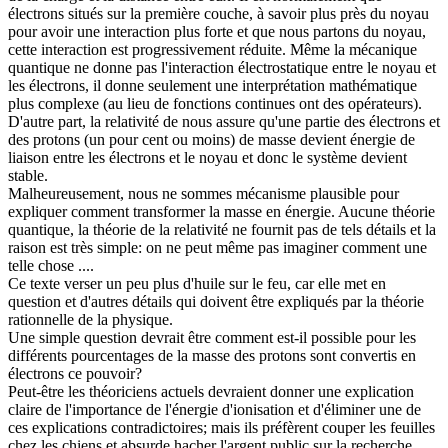
électrons situés sur la première couche, à savoir plus près du noyau
pour avoir une interaction plus forte et que nous partons du noyau,
cette interaction est progressivement réduite. Même la mécanique
quantique ne donne pas l'interaction électrostatique entre le noyau et
les électrons, il donne seulement une interprétation mathématique
plus complexe (au lieu de fonctions continues ont des opérateurs).
D'autre part, la relativité de nous assure qu'une partie des électrons et
des protons (un pour cent ou moins) de masse devient énergie de
liaison entre les électrons et le noyau et donc le système devient
stable.
Malheureusement, nous ne sommes mécanisme plausible pour
expliquer comment transformer la masse en énergie. Aucune théorie
quantique, la théorie de la relativité ne fournit pas de tels détails et la
raison est très simple: on ne peut même pas imaginer comment une
telle chose ....
Ce texte verser un peu plus d'huile sur le feu, car elle met en
question et d'autres détails qui doivent être expliqués par la théorie
rationnelle de la physique.
Une simple question devrait être comment est-il possible pour les
différents pourcentages de la masse des protons sont convertis en
électrons ce pouvoir?
Peut-être les théoriciens actuels devraient donner une explication
claire de l'importance de l'énergie d'ionisation et d'éliminer une de
ces explications contradictoires; mais ils préfèrent couper les feuilles
chez les chiens et absurde hacher l'argent public sur la recherche.