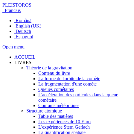
PLEISTOROS
Francais
Română
English (UK)
Deutsch
Espagnol
Open menu
ACCUEIL
LIVRES
Théorie de la gravitation
Contenu du livre
La forme de l'orbite de la comète
La fragmentation d'une comète
Queues cométaires
L'accélération des particules dans la queue
cométaire
Courants météoriques
Structure atomique
Table des matières
Les expériences de 10 Euro
L'expérience Stern Gerlach
La quantification spatiale