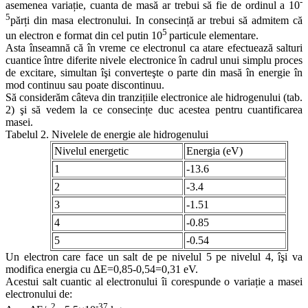
-
asemenea variație, cuanta de masă ar trebui să fie de ordinul a 10
5
părți din masa electronului. In consecință ar trebui să admitem că
5
un electron e format din cel putin 10
particule elementare.
Asta înseamnă că în vreme ce electronul ca atare efectuează salturi
cuantice între diferite nivele electronice în cadrul unui simplu proces
de excitare, simultan îşi converteşte o parte din masă în energie în
mod continuu sau poate discontinuu.
Să considerăm câteva din tranzițiile electronice ale hidrogenului (tab.
2) şi să vedem la ce consecințe duc acestea pentru cuantificarea
masei.
Tabelul 2. Nivelele de energie ale hidrogenului
Nivelul energetic
Energia (eV)
1
-13.6
2
-3.4
3
-1.51
4
-0.85
5
-0.54
Un electron care face un salt de pe nivelul 5 pe nivelul 4, îşi va
modifica energia cu ∆E=0,85-0,54=0,31 eV.
Acestui salt cuantic al electronului îi corespunde o variație a masei
electronului de:
2
-37