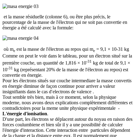
et la masse résiduelle (colonne 6), ou être plus précis, le
pourcentage de la masse de l'électron qui ne soit pas convertie en
énergie a
été calculé avec la formule
:
où m
est la masse de l'électron au repos qui m
= 9,1 × 10-31 kg
e
e
Comme on peut le voir dans le tableau, pour un électron situé sur la
-31
première couche, un quantité de 1,816 × 10
kg de total de 9,1 ×
-31
10
kg (représentant 20% de la masse de l'électron au repos) est
convertie en énergie.
Pour les électrons situés sur couche intermediare la masse convertis
en énergie diminue de façon continue pour arriver a valeur
insignifiants dans le cas d′elec
trons de valence .
Tout semble très bien, mais à ce moment, selon la physique
moderne, nous avons deux explications complètement différentes et
contradictoires pour la meme unite physique expérimentale -
L'énergie d'ionisation
.
D'une part, les électrons se déplacent autour du noyau en raison des
forces coulumbiene et bien sûr il y a une possibilité de calculer
l'énergie d'interaction. Cette interaction entre particules dépendent
de la charge et la distance entre eux. Il est normalement que