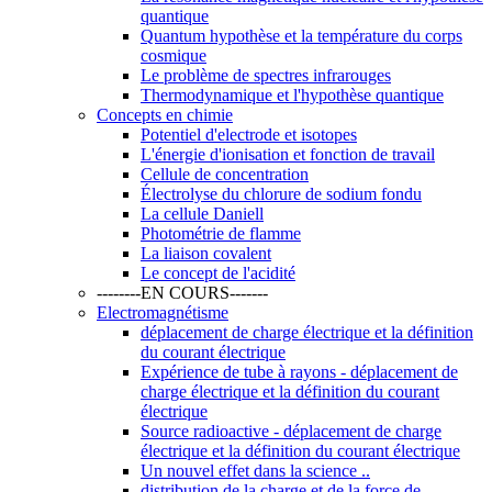
quantique
Quantum hypothèse et la température du corps
cosmique
Le problème de spectres infrarouges
Thermodynamique et l'hypothèse quantique
Concepts en chimie
Potentiel d'electrode et isotopes
L'énergie d'ionisation et fonction de travail
Cellule de concentration
Électrolyse du chlorure de sodium fondu
La cellule Daniell
Photométrie de flamme
La liaison covalent
Le concept de l'acidité
--------EN COURS-------
Electromagnétisme
déplacement de charge électrique et la définition
du courant électrique
Expérience de tube à rayons - déplacement de
charge électrique et la définition du courant
électrique
Source radioactive - déplacement de charge
électrique et la définition du courant électrique
Un nouvel effet dans la science ..
distribution de la charge et de la force de