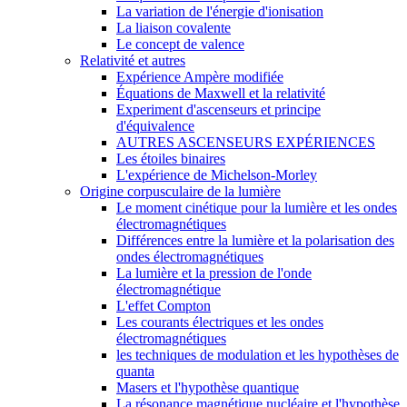
La variation de l'énergie d'ionisation
La liaison covalente
Le concept de valence
Relativité et autres
Expérience Ampère modifiée
Équations de Maxwell et la relativité
Experiment d'ascenseurs et principe
d'équivalence
AUTRES ASCENSEURS EXPÉRIENCES
Les étoiles binaires
L'expérience de Michelson-Morley
Origine corpusculaire de la lumière
Le moment cinétique pour la lumière et les ondes
électromagnétiques
Différences entre la lumière et la polarisation des
ondes électromagnétiques
La lumière et la pression de l'onde
électromagnétique
L'effet Compton
Les courants électriques et les ondes
électromagnétiques
les techniques de modulation et les hypothèses de
quanta
Masers et l'hypothèse quantique
La résonance magnétique nucléaire et l'hypothèse