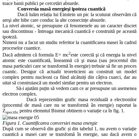
toace banii publici pe cercetări absurde.
Conversia masă energieşi ipoteza cuantică
Dacă luăm relația lui Einstein un pic la scuturat observăm că
areşi alte hibe care conduc la alte consecințe absurde.
La nivel atomic, se presupune că fenomenele au un caracter discret
sau discontinuu - întreaga mecanică cuantică e construită pe această
ipoteză.
Nimeni nu a facut un studiu referitor la cuantificarea masei în cadrul
proceselor cuantice.
2
Dacă admitem că formula E= mc
este corectă şi că energia la nivel
atomic este cuantificată, înseamnă că şi masa (sau procentul din
masa particulei care se transformă în energie) trebuie să fie un proces
cuantic. Desigur că actualii teoreticieni au construit un model
complex pentru nucleoni ca fiind alcătuiți din câțiva cuarci, dar au
uitat să construiască un model similar pentru un electron.
Să-i ajutăm puțin să vedem cam ce ar presupune un asemenea
electron complex.
Dacă reprezentăm grafic masa reziduală a electronilor
(procentul de masă care nu se transformă ân energie) raportat la
Z
pentru elemntul Bismut obtinem o variație ca în fig. 1.
specific
Figura 1. Cuantificarea conversiei masa energie
După cum se observă din grafic și din tabelul 1, nu avem o variație
cuantică a masei care se transfomă în energie, sau dacă avem o