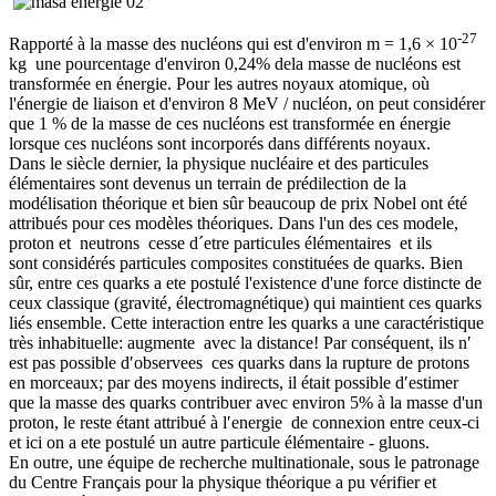
-27
Rapporté à la masse des nucléons qui est d'environ
m =
1,6 × 10
kg une pourcentage d'environ 0,24% dela masse de nucléons est
transformée en énergie. Pour les autres noyaux atomique, où
l'énergie de liaison et d'environ 8 MeV / nucléon, on peut considérer
que 1 % de la masse de ces nucléons est transformée en énergie
lorsque ces nucléons sont incorporés dans différents noyaux.
Dans le siècle dernier, la physique nucléaire et des particules
élémentaires sont devenus un terrain de prédilection de la
modélisation théorique et bien sûr beaucoup de prix Nobel ont été
attribués pour ces modèles théoriques. Dans l'un des ces modele,
proton et neutrons cesse d´etre
particules élémentaires et ils
sont
considérés particules composites constituées de quarks. Bien
sûr, entre ces quarks a ete postulé l'existence d'une force distincte de
ceux classique (gravité, électromagnétique) qui maintient ces quarks
liés ensemble. Cette interaction entre les quarks a une caractéristique
très inhabituelle: augmente avec la distance! Par conséquent, ils n′
est pas possible d′observees ces quarks dans la rupture de protons
en morceaux; par des moyens indirects, il était possible d′estimer
que la masse des quarks contribuer avec environ 5% à la masse d'un
proton, le reste étant attribué à l′energie de connexion entre ceux-ci
et ici on a ete postulé un autre particule élémentaire - gluons.
En outre, une équipe de recherche multinationale, sous le patronage
du Centre Français pour la physique théorique a pu vérifier et