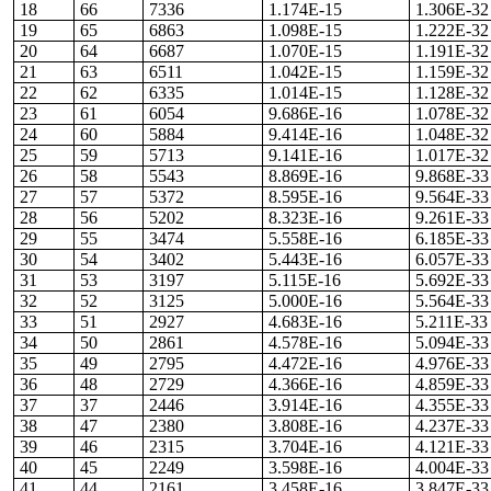
18
66
7336
1.174E-15
1.306E-32
19
65
6863
1.098E-15
1.222E-32
20
64
6687
1.070E-15
1.191E-32
21
63
6511
1.042E-15
1.159E-32
22
62
6335
1.014E-15
1.128E-32
23
61
6054
9.686E-16
1.078E-32
24
60
5884
9.414E-16
1.048E-32
25
59
5713
9.141E-16
1.017E-32
26
58
5543
8.869E-16
9.868E-33
27
57
5372
8.595E-16
9.564E-33
28
56
5202
8.323E-16
9.261E-33
29
55
3474
5.558E-16
6.185E-33
30
54
3402
5.443E-16
6.057E-33
31
53
3197
5.115E-16
5.692E-33
32
52
3125
5.000E-16
5.564E-33
33
51
2927
4.683E-16
5.211E-33
34
50
2861
4.578E-16
5.094E-33
35
49
2795
4.472E-16
4.976E-33
36
48
2729
4.366E-16
4.859E-33
37
37
2446
3.914E-16
4.355E-33
38
47
2380
3.808E-16
4.237E-33
39
46
2315
3.704E-16
4.121E-33
40
45
2249
3.598E-16
4.004E-33
41
44
2161
3.458E-16
3.847E-33