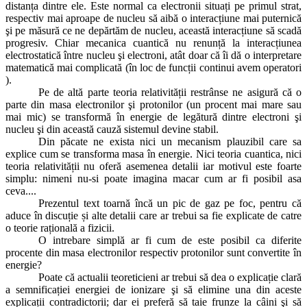
distanța dintre ele. Este normal ca electronii situați pe primul strat,
respectiv mai aproape de nucleu să aibă o interacțiune mai puternică
şi pe măsură ce ne depărtăm de nucleu, această interacțiune să scadă
progresiv. Chiar mecanica cuantică nu renunță la interacțiunea
electrostatică între nucleu şi electroni, atât doar că îi dă o interpretare
matematică mai complicată (în loc de funcții continui avem operatori
).
Pe de altă parte teoria relativității restrânse ne asigură că o
parte din masa electronilor şi protonilor (un procent mai mare sau
mai mic) se transformă în energie de legătură dintre electroni şi
nucleu şi din această cauză sistemul devine stabil.
Din păcate ne exista nici un mecanism plauzibil care sa
explice cum se transforma masa în energie. Nici teoria cuantica, nici
teoria relativității nu oferă asemenea detalii iar motivul este foarte
simplu: nimeni nu-si poate imagina macar cum ar fi posibil asa
ceva....
Prezentul text toarnă încă un pic de gaz pe foc, pentru că
aduce în discuție și alte detalii care ar trebui sa fie explicate de catre
o teorie rațională a fizicii.
O intrebare simplă ar fi cum de este posibil ca diferite
procente din masa electronilor respectiv protonilor sunt convertite în
energie?
Poate că actualii teoreticieni ar trebui să dea o explicație clară
a semnificației energiei de ionizare şi să elimine una din aceste
explicații contradictorii; dar ei preferă să taie frunze la câini şi să