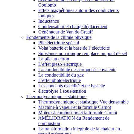
Coulomb
Effets magnétiques autour des conducteurs
ioniques
Inductance
Condensateur et charge déplacement
Générateur de Van de Graaff
Fondements de la chimie physique
Pile électrique spécial
Volta batterie et la base de l' électricité
Substance non ionique remplace un pont de sel
La pile au citron
L'effet piezo-electrique
La conductibilité des composés covalente
La conductibilité du gaz
L'effet photoélectrique
Les concepts d'acidité et de basicité
électrolyse à sous-tension
Thermodynamique et statistique
Thermodynamique et statistique Vue densamble
Machine à vapeur et la formule Carnot
Moteur à combustion et la formule Carnot
AMÉLIORATION du Rendement de
combustion
La transformation integrale de la chaleur en