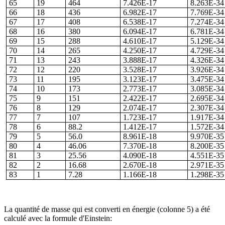
65
19
464
7.426E-17
8.263E-34
66
18
436
6.982E-17
7.769E-34
67
17
408
6.538E-17
7.274E-34
68
16
380
6.094E-17
6.781E-34
69
15
288
4.610E-17
5.129E-34
70
14
265
4.250E-17
4.729E-34
71
13
243
3.888E-17
4.326E-34
72
12
220
3.528E-17
3.926E-34
73
11
195
3.123E-17
3.475E-34
74
10
173
2.773E-17
3.085E-34
75
9
151
2.422E-17
2.695E-34
76
8
129
2.074E-17
2.307E-34
77
7
107
1.723E-17
1.917E-34
78
6
88.2
1.412E-17
1.572E-34
79
5
56.0
8.961E-18
9.970E-35
80
4
46.06
7.370E-18
8.200E-35
81
3
25.56
4.090E-18
4.551E-35
82
2
16.68
2.670E-18
2.971E-35
83
1
7.28
1.166E-18
1.298E-35
La quantité de masse qui est converti en énergie (colonne 5) a été
calculé avec la formule d'Einstein: