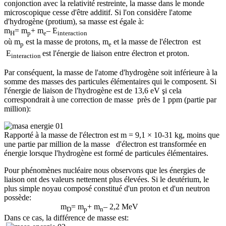
conjonction avec
la relativité restreinte, la masse dans le monde
microscopique cesse d'être additif. Si l'on considère l'atome
d'hydrogène (protium), sa masse est égale à:
m
= m
+ m
– E
H
p
e
interaction
où m
est la masse de protons,
m
et la masse de l'électron est
p
e
E
est
l'énergie de liaison entre électron et
proton.
interaction
Par conséquent, la masse de l'atome d'hydrogène soit inférieure à la
somme des masses des particules élémentaires qui le composent. Si
l'énergie de liaison de l'hydrogène est de 13,6 eV şi cela
correspondrait à une correction de masse près de 1 ppm (partie par
million):
Rapporté à la masse de l'électron est m = 9,1 × 10-31 kg, moins que
une partie par million de la masse d'électron est transformée en
énergie lorsque l'hydrogène est formé de particules élémentaires.
Pour phénomènes nucléaire nous observons que les énergies de
liaison ont des valeurs nettement plus élevées. Si le deutérium, le
plus simple noyau composé constitué d'un proton et d'un neutron
possède:
m
= m
+ m
– 2,2 MeV
D
p
n
Dans ce cas, la différence de masse est: