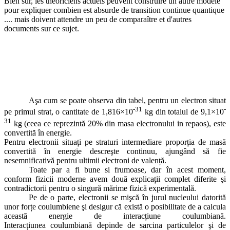
Bien sûr, les théoriciens actuels peuvent construire un autre modèle
pour expliquer combien est absurde de transition continue quantique
.... mais doivent attendre un peu de comparaître et d'autres
documents sur ce sujet.
Aşa cum se poate observa din tabel, pentru un electron situat
-31
-
pe primul strat, o cantitate de 1,816×10
kg din totalul de 9,1×10
31
kg (ceea ce reprezintă 20% din masa electronului in repaos), este
convertită în energie.
Pentru electronii situați pe straturi intermediare proporția de masă
convertită în energie descreşte continuu, ajungând să fie
nesemnificativă pentru ultimii electroni de valență.
Toate par a fi bune si frumoase, dar în acest moment,
conform fizicii moderne avem două explicații complet diferite şi
contradictorii pentru o singură mărime fizică experimentală.
Pe de o parte, electronii se mişcă în jurul nucleului datorită
unor forțe coulumbiene şi desigur că există o posibilitate de a calcula
această energie de interacțiune coulumbiană.
Interacțiunea coulumbiană depinde de sarcina particulelor şi de