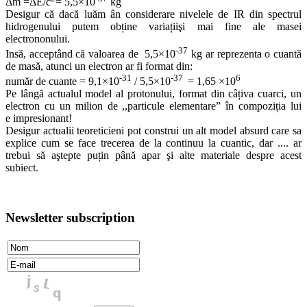
Δm =ΔE/c
=
5,5×10
kg
Desigur că dacă luăm ân considerare nivelele de IR din spectrul
hidrogenului putem obține variațiişi mai fine ale masei
electrononului.
-37
Insă, acceptând că valoarea de
5,5×10
kg
ar reprezenta o cuantă
de masă, atunci un electron ar fi format din:
-31
-37
6
număr de cuante =
9,1×10
/
5,5×10
= 1,65
×10
Pe
lâng
ă
actualul
model al
protonului
, format
din
câțiva
cuarci
, un
electron
cu un
milion
de ,,
particule
elementare
” în
compoziția
lui
e
impresionant
!
Desigur actualii teoreticieni pot construi un alt model absurd care sa
explice cum se face trecerea de la continuu la cuantic, dar .... ar
trebui să aştepte puțin până apar şi alte materiale despre acest
subiect.
Newsletter subscription