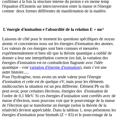
confirmer à la fois la structure interne du proton e en meme temp
l'équation d'Einstein sur interconversion entre la masse et l'énergie
comme deux formes différentes de manifestation de la matière.
L'énergie d'ionisation e
l'absurdité de
la relation
E = mc²
Laissons de côté pour le moment les questions spécifiques de noyau
atomic et concentrons nous sur les énergies d'ionisation des atomes.
Les valeurs de ces énergies sont bien connues et mesurées
expérimentalement et bien
sûr
que la théorie quantique a oublié de
donner a leur une interprétation correcte (en fait, la variation des
énergies d'ionisation est en contradiction flagrante avec l'idée
quantique - voir
variation d'énergie d'ionisation
), mais c′est une
autre histoire.....
Pour l'hydrogène, nous avons un seule valeur pour
l'énergie
d'ionisation et cette est de quelque
eV
, mais pour les éléments
multicouches la situation est un peu différente. Elément Pb ou Bi
peut avoir, pour certaines
électrons,
énergies des d'ionisation de
l'ordre de 0,1 MeV. Si ces énergies d′
ionisation sont corrélés avec
de
masse d′
électron
, nous pouvons voir que le pourcentage de la masse
de l'électron qui se transforme un énergie (selon la théorie de la
relativité) devient appréciable. Dans la tableau 1, nous présentons les
énergies d'ionisation pour bismuth (Z = 83) et le pourcentage de la