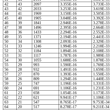
42
43
2097
3.355E-16
3.733E-33
43
42
2033
3.253E-16
3.619E-33
44
41
1969
3.150E-16
3.505E-33
45
40
1905
3.048E-16
3.392E-33
46
39
1841
2.946E-16
3.278E-33
47
38
1496
2.395E-16
2.664E-33
48
36
1433
2.294E-16
2.552E-33
49
35
1371
2.194E-16
2.441E-33
50
34
1308
2.093E-16
2.329E-33
51
33
1246
1.994E-16
2.218E-33
52
32
1184
1.894E-16
2.108E-33
53
31
1117
1.787E-16
1.989E-33
54
30
1055
1.688E-16
1.878E-33
55
29
993
1.590E-16
1.769E-33
56
28
932
1.491E-16
1.659E-33
57
27
870
1.393E-16
1.550E-33
58
26
809
1.294E-16
1.440E-33
59
25
747
1.196E-16
1.331E-33
60
24
691
1.106E-16
1.231E-33
61
23
658
1.054E-16
1.173E-33
62
22
621
9.941E-17
1.106E-33
63
21
547
8.765E-17
9.753E-34
64
20
517
8.278E-17
9.211E-34