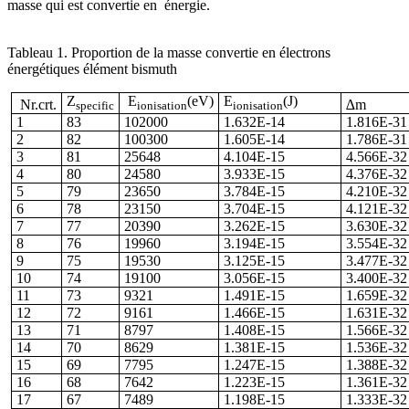
masse qui est convertie en
énergie.
Tableau 1. Proportion de la masse convertie en électrons
énergétiques élément bismuth
Z
E
(eV)
E
(J)
Nr.crt.
∆m
specific
ionisation
ionisation
1
83
102000
1.632E-14
1.816E-31
2
82
100300
1.605E-14
1.786E-31
3
81
25648
4.104E-15
4.566E-32
4
80
24580
3.933E-15
4.376E-32
5
79
23650
3.784E-15
4.210E-32
6
78
23150
3.704E-15
4.121E-32
7
77
20390
3.262E-15
3.630E-32
8
76
19960
3.194E-15
3.554E-32
9
75
19530
3.125E-15
3.477E-32
10
74
19100
3.056E-15
3.400E-32
11
73
9321
1.491E-15
1.659E-32
12
72
9161
1.466E-15
1.631E-32
13
71
8797
1.408E-15
1.566E-32
14
70
8629
1.381E-15
1.536E-32
15
69
7795
1.247E-15
1.388E-32
16
68
7642
1.223E-15
1.361E-32
17
67
7489
1.198E-15
1.333E-32