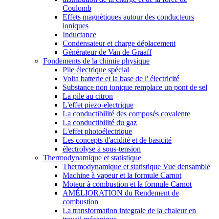
Coulomb
Effets magnétiques autour des conducteurs
ioniques
Inductance
Condensateur et charge déplacement
Générateur de Van de Graaff
Fondements de la chimie physique
Pile électrique spécial
Volta batterie et la base de l' électricité
Substance non ionique remplace un pont de sel
La pile au citron
L'effet piezo-electrique
La conductibilité des composés covalente
La conductibilité du gaz
L'effet photoélectrique
Les concepts d'acidité et de basicité
électrolyse à sous-tension
Thermodynamique et statistique
Thermodynamique et statistique Vue densamble
Machine à vapeur et la formule Carnot
Moteur à combustion et la formule Carnot
AMÉLIORATION du Rendement de
combustion
La transformation integrale de la chaleur en