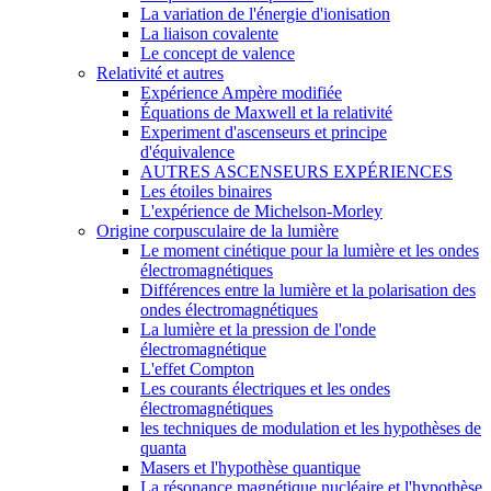
La variation de l'énergie d'ionisation
La liaison covalente
Le concept de valence
Relativité et autres
Expérience Ampère modifiée
Équations de Maxwell et la relativité
Experiment d'ascenseurs et principe
d'équivalence
AUTRES ASCENSEURS EXPÉRIENCES
Les étoiles binaires
L'expérience de Michelson-Morley
Origine corpusculaire de la lumière
Le moment cinétique pour la lumière et les ondes
électromagnétiques
Différences entre la lumière et la polarisation des
ondes électromagnétiques
La lumière et la pression de l'onde
électromagnétique
L'effet Compton
Les courants électriques et les ondes
électromagnétiques
les techniques de modulation et les hypothèses de
quanta
Masers et l'hypothèse quantique
La résonance magnétique nucléaire et l'hypothèse