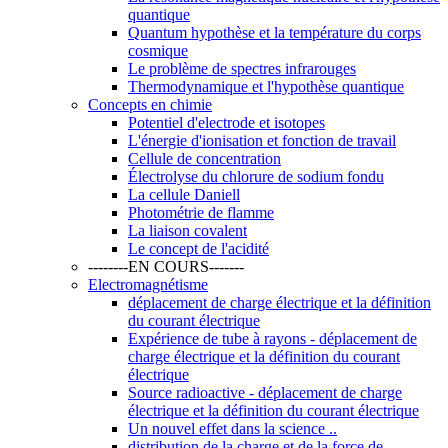
quantique
Quantum hypothèse et la température du corps
cosmique
Le problème de spectres infrarouges
Thermodynamique et l'hypothèse quantique
Concepts en chimie
Potentiel d'electrode et isotopes
L'énergie d'ionisation et fonction de travail
Cellule de concentration
Électrolyse du chlorure de sodium fondu
La cellule Daniell
Photométrie de flamme
La liaison covalent
Le concept de l'acidité
--------EN COURS-------
Electromagnétisme
déplacement de charge électrique et la définition
du courant électrique
Expérience de tube à rayons - déplacement de
charge électrique et la définition du courant
électrique
Source radioactive - déplacement de charge
électrique et la définition du courant électrique
Un nouvel effet dans la science ..
distribution de la charge et de la force de