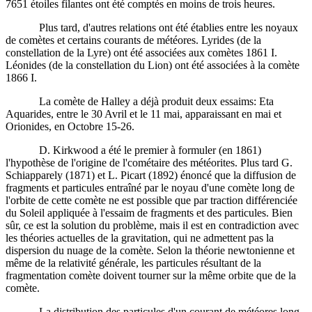
7651 étoiles filantes ont été comptés en moins de trois heures.
Plus tard, d'autres relations ont été établies entre les noyaux
de comètes et certains courants de météores. Lyrides (de la
constellation de la Lyre) ont été associées aux comètes 1861 I.
Léonides (de la constellation du Lion) ont été associées à la comète
1866 I.
La comète de Halley a déjà produit deux essaims: Eta
Aquarides, entre le 30 Avril et le 11 mai, apparaissant en mai et
Orionides, en Octobre 15-26.
D. Kirkwood a été le premier à formuler (en 1861)
l'hypothèse de l'origine de l'cométaire des météorites. Plus tard G.
Schiapparely (1871) et L. Picart (1892) énoncé que la diffusion de
fragments et particules entraîné par le noyau d'une comète long de
l'orbite de cette comète ne est possible que par traction différenciée
du Soleil appliquée à l'essaim de fragments et des particules. Bien
sûr, ce est la solution du problème, mais il est en contradiction avec
les théories actuelles de la gravitation, qui ne admettent pas la
dispersion du nuage de la comète. Selon la théorie newtonienne et
même de la relativité générale, les particules résultant de la
fragmentation comète doivent tourner sur la même orbite que de la
comète.
La distribution des particules d'un courant de météores long