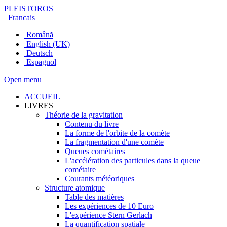
PLEISTOROS
Francais
Română
English (UK)
Deutsch
Espagnol
Open menu
ACCUEIL
LIVRES
Théorie de la gravitation
Contenu du livre
La forme de l'orbite de la comète
La fragmentation d'une comète
Queues cométaires
L'accélération des particules dans la queue
cométaire
Courants météoriques
Structure atomique
Table des matières
Les expériences de 10 Euro
L'expérience Stern Gerlach
La quantification spatiale