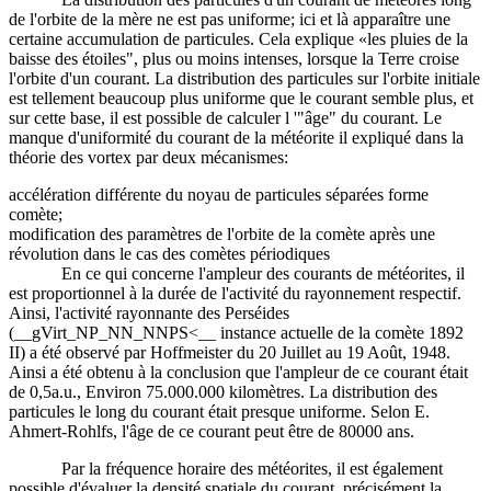
de l'orbite de la mère ne est pas uniforme; ici et là apparaître une
certaine accumulation de particules. Cela explique «les pluies de la
baisse des étoiles", plus ou moins intenses, lorsque la Terre croise
l'orbite d'un courant. La distribution des particules sur l'orbite initiale
est tellement beaucoup plus uniforme que le courant semble plus, et
sur cette base, il est possible de calculer l '"âge" du courant. Le
manque d'uniformité du courant de la météorite il expliqué dans la
théorie des vortex par deux mécanismes:
accélération différente du noyau de particules séparées forme
comète;
modification des paramètres de l'orbite de la comète après une
révolution dans le cas des comètes périodiques
En ce qui concerne l'ampleur des courants de météorites, il
est proportionnel à la durée de l'activité du rayonnement respectif.
Ainsi, l'activité rayonnante des Perséides
(__gVirt_NP_NN_NNPS<__ instance actuelle de la comète 1892
II) a été observé par Hoffmeister du 20 Juillet au 19 Août, 1948.
Ainsi a été obtenu à la conclusion que l'ampleur de ce courant était
de 0,5a.u., Environ 75.000.000 kilomètres. La distribution des
particules le long du courant était presque uniforme. Selon E.
Ahmert-Rohlfs, l'âge de ce courant peut être de 80000 ans.
Par la fréquence horaire des météorites, il est également
possible d'évaluer la densité spatiale du courant, précisément la