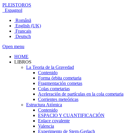
PLEISTOROS
Espagnol
Română
English (UK)
Francais
Deutsch
Open menu
HOME
LIBROS
La Teoria de la Gravedad
Contenido
Forma órbita cometaria
Fragmentación cometas
Colas cometarias
Aceleración de partículas en la cola cometaria
Corrientes meteóricas
Estructura Atómica
Contenido
ESPACIO Y CUANTIFICACIÓN
Enlace covalente
Valencia
Experimento de Stern-Gerlach