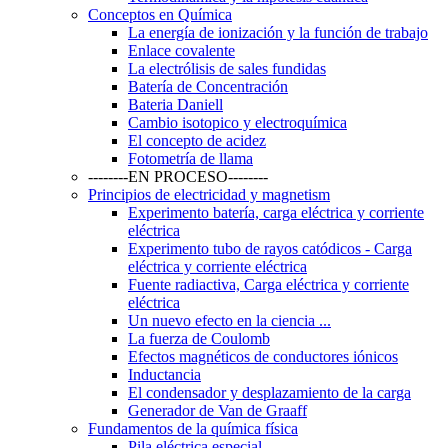
Conceptos en Química
La energía de ionización y la función de trabajo
Enlace covalente
La electrólisis de sales fundidas
Batería de Concentración
Bateria Daniell
Cambio isotopico y electroquímica
El concepto de acidez
Fotometría de llama
--------EN PROCESO--------
Principios de electricidad y magnetism
Experimento batería, carga eléctrica y corriente
eléctrica
Experimento tubo de rayos catódicos - Carga
eléctrica y corriente eléctrica
Fuente radiactiva, Carga eléctrica y corriente
eléctrica
Un nuevo efecto en la ciencia ...
La fuerza de Coulomb
Efectos magnéticos de conductores iónicos
Inductancia
El condensador y desplazamiento de la carga
Generador de Van de Graaff
Fundamentos de la química física
Pila eléctrica especial