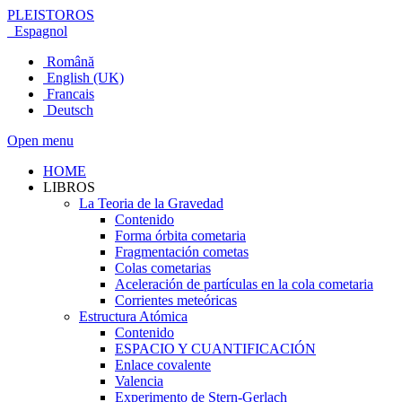
PLEISTOROS
Espagnol
Română
English (UK)
Francais
Deutsch
Open menu
HOME
LIBROS
La Teoria de la Gravedad
Contenido
Forma órbita cometaria
Fragmentación cometas
Colas cometarias
Aceleración de partículas en la cola cometaria
Corrientes meteóricas
Estructura Atómica
Contenido
ESPACIO Y CUANTIFICACIÓN
Enlace covalente
Valencia
Experimento de Stern-Gerlach