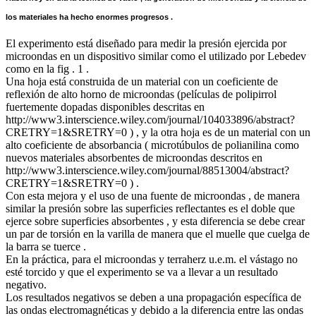
los materiales ha hecho enormes progresos .
El experimento está diseñado para medir la presión ejercida por
microondas en un dispositivo similar como el utilizado por Lebedev
como en la fig . 1 .
Una hoja está construida de un material con un coeficiente de
reflexión de alto horno de microondas (películas de polipirrol
fuertemente dopadas disponibles descritas en
http://www3.interscience.wiley.com/journal/104033896/abstract?
CRETRY=1&SRETRY=0 ) , y la otra hoja es de un material con un
alto coeficiente de absorbancia ( microtúbulos de polianilina como
nuevos materiales absorbentes de microondas descritos en
http://www3.interscience.wiley.com/journal/88513004/abstract?
CRETRY=1&SRETRY=0 ) .
Con esta mejora y el uso de una fuente de microondas , de manera
similar la presión sobre las superficies reflectantes es el doble que
ejerce sobre superficies absorbentes , y esta diferencia se debe crear
un par de torsión en la varilla de manera que el muelle que cuelga de
la barra se tuerce .
En la práctica, para el microondas y terraherz u.e.m. el vástago no
esté torcido y que el experimento se va a llevar a un resultado
negativo.
Los resultados negativos se deben a una propagación específica de
las ondas electromagnéticas y debido a la diferencia entre las ondas