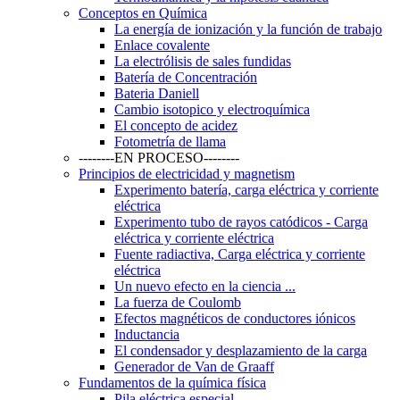
Conceptos en Química
La energía de ionización y la función de trabajo
Enlace covalente
La electrólisis de sales fundidas
Batería de Concentración
Bateria Daniell
Cambio isotopico y electroquímica
El concepto de acidez
Fotometría de llama
--------EN PROCESO--------
Principios de electricidad y magnetism
Experimento batería, carga eléctrica y corriente
eléctrica
Experimento tubo de rayos catódicos - Carga
eléctrica y corriente eléctrica
Fuente radiactiva, Carga eléctrica y corriente
eléctrica
Un nuevo efecto en la ciencia ...
La fuerza de Coulomb
Efectos magnéticos de conductores iónicos
Inductancia
El condensador y desplazamiento de la carga
Generador de Van de Graaff
Fundamentos de la química física
Pila eléctrica especial