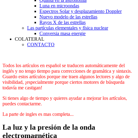
Quanta en la astronomía
Luna en microondas
Espectros Solar y desplazamiento Doppler
Nuevo modelo de las estrellas
Rayos X de las estrellas
Las partículas elementales y física nuclear
Conversia masa energie
COLATERAL
CONTACTO
Todos los artículos en español se traducen automáticamente del
inglés y no tengo tiempo para correcciones de gramática y sintaxis.
Guardo estos artículos porque me traen algunos lectores y algo de
visibilidad, ¡especialmente porque ciertos motores de búsqueda
todavía me castigan!
Si tienes algo de tiempo y quieres ayudar a mejorar los artículos,
puedes contactarme.
La parte de ingles es mas completa...
La luz y la presión de la onda
electromagnética