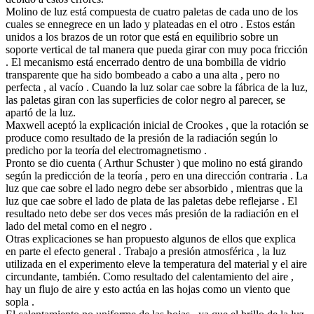
Molino de luz está compuesta de cuatro paletas de cada uno de los
cuales se ennegrece en un lado y plateadas en el otro . Estos están
unidos a los brazos de un rotor que está en equilibrio sobre un
soporte vertical de tal manera que pueda girar con muy poca fricción
. El mecanismo está encerrado dentro de una bombilla de vidrio
transparente que ha sido bombeado a cabo a una alta , pero no
perfecta , al vacío . Cuando la luz solar cae sobre la fábrica de la luz,
las paletas giran con las superficies de color negro al parecer, se
apartó de la luz.
Maxwell aceptó la explicación inicial de Crookes , que la rotación se
produce como resultado de la presión de la radiación según lo
predicho por la teoría del electromagnetismo .
Pronto se dio cuenta ( Arthur Schuster ) que molino no está girando
según la predicción de la teoría , pero en una dirección contraria . La
luz que cae sobre el lado negro debe ser absorbido , mientras que la
luz que cae sobre el lado de plata de las paletas debe reflejarse . El
resultado neto debe ser dos veces más presión de la radiación en el
lado del metal como en el negro .
Otras explicaciones se han propuesto algunos de ellos que explica
en parte el efecto general . Trabajo a presión atmosférica , la luz
utilizada en el experimento eleve la temperatura del material y el aire
circundante, también. Como resultado del calentamiento del aire ,
hay un flujo de aire y esto actúa en las hojas como un viento que
sopla .