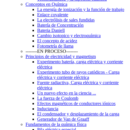
Conceptos en Química
La energía de ionización y la función de trabajo
Enlace covalente
La electrólisis de sales fundidas
Batería de Concentración
Bateria Daniell
Cambio isotopico y electroquímica
El concepto de acidez
Fotometría de llama
--------EN PROCESO--------
Principios de electricidad y magnetism
Experimento batería, carga eléctrica y corriente
eléctrica
Experimento tubo de rayos catódicos - Carga
eléctrica y corriente eléctrica
Fuente radiactiva, Carga eléctrica y corriente
eléctrica
Un nuevo efecto en la ciencia ...
La fuerza de Coulomb
Efectos magnéticos de conductores iónicos
Inductancia
El condensador y desplazamiento de la carga
Generador de Van de Graaff
Fundamentos de la química física
Pila eléctrica especial