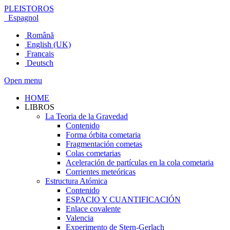
PLEISTOROS
Espagnol
Română
English (UK)
Francais
Deutsch
Open menu
HOME
LIBROS
La Teoria de la Gravedad
Contenido
Forma órbita cometaria
Fragmentación cometas
Colas cometarias
Aceleración de partículas en la cola cometaria
Corrientes meteóricas
Estructura Atómica
Contenido
ESPACIO Y CUANTIFICACIÓN
Enlace covalente
Valencia
Experimento de Stern-Gerlach