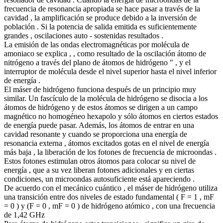
frecuencia de resonancia apropiada se hace pasar a través de la
cavidad , la amplificación se produce debido a la inversión de
población . Si la potencia de salida emitida es suficientemente
grandes , oscilaciones auto - sostenidas resultados .
La emisión de las ondas electromagnéticas por molécula de
amoniaco se explica , , como resultado de la oscilación átomo de
nitrógeno a través del plano de átomos de hidrógeno " , y el
interruptor de molécula desde el nivel superior hasta el nivel inferior
de energía .
El máser de hidrógeno funciona después de un principio muy
similar. Un fascículo de la molécula de hidrógeno se disocia a los
átomos de hidrógeno y de estos átomos se dirigen a un campo
magnético no homogéneo hexapolo y sólo átomos en ciertos estados
de energía puede pasar. Además, los átomos de entrar en una
cavidad resonante y cuando se proporciona una energía de
resonancia externa , átomos excitados gotas en el nivel de energía
más baja , la liberación de los fotones de frecuencia de microondas .
Estos fotones estimulan otros átomos para colocar su nivel de
energía , que a su vez liberan fotones adicionales y en ciertas
condiciones, un microondas autosuficiente está apareciendo .
De acuerdo con el mecánico cuántico , el máser de hidrógeno utiliza
una transición entre dos niveles de estado fundamental ( F = 1 , mF
= 0 ) y (F = 0 , mF = 0 ) de hidrógeno atómico , con una frecuencia
de 1,42 GHz