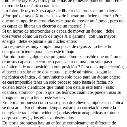
fotones de rayos X, otros problemas de molestas parecen mirar en el
marco de la mecánica cuántica.
Un fotón de rayos X es capaz de liberar electrones de un material .
¿Por qué de rayos X no es capaz de liberar un núcleo entero? ¿Por
qué un campo de microondas es capaz de mover un átomo , pero no
es capaz de liberar un electrón de un material ?
Si un horno de microondas es capaz de mover un átomo , debe
observarse cómo un rayo de rayos X o gamma , con una mayor
energía , debe expulsar a un núcleo entero.
La respuesta es muy simple: una placa de rayos X no tiene la
energía suficiente para hacer este trabajo.
Por otra parte , ¿alguien se pregunta cómo es posible que un átomo
(con sus capas de electrones) para saltar en una , un solo paso
cuántico " de una posición a otra posición ? Para un simple electrón,
al hacer un salto entre dos capas . . puede admitirse , según la
mecánica cuántica , el movimiento solo paso para un átomo entero
es casi imposible tener un solo proceso paso hasta la fecha, no
existen textos científicos que tratan con detalle este tema - salto
cuántico atómico - por lo que los teóricos cuánticos pueden usar su
imaginación para llenar este vacío .
En teoría propuesta como ya se puso de relieve la hipótesis cuántica
se descarta . En el mismo tiempo, existe una correlación entre la
energía de radiación incidente ( ondas electromagnéticas o fotones
corpusculares ) y los efectos observados .
En teoría propuesta hay un enfoque completamente diferente de