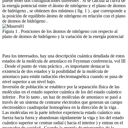
puede tener dos configuraciones diferentes . Si se calcula la curva de
la energía potencial entre el átomo de nitrógeno y el plano de átomos
de hidrógeno , se obtienen dos mínimos ( fig. 1 ) , que corresponde a
la posición de equilibrio átomo de nitrógeno en relación con el plano
de átomos de hidrógeno .
Figura 1 . Posiciones de los átomos de nitrógeno con respecto al
plano de átomos de hidrógeno y la variación de la energía potencial
Para los interesados, hay una descripción cuántica detallada de estos
estados de la molécula de amoníaco en Feynman conferencia, vol III
. Desde el punto de vista práctico , es importante destacar la
existencia de dos estados y la posibilidad de la molécula de
amoniaco para emitir radiación electromagnética cuando se pasa de
nivel superior a un nivel bajo.
Inversión de población se establece por la separación física de las
moléculas en el estado superior cuántica de los del estado cuántico
inferior . Por lo tanto , un haz de moléculas de amoniaco se pasó a
través de un sistema de centrarse electrodos que generan un campo
electrostático cuadrupolar homogénea en la dirección de la viga .
Las moléculas en la parte inferior experiencia estado cuántico una
fuerza hacia fuera y abandonan rápidamente la viga y los del estado
cuántico superior se centran radial ( hacia el interior ) y entran en el
resonador de cavidad . Cuando la energía de microondas de la