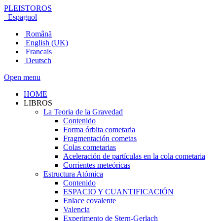
PLEISTOROS
Espagnol
Română
English (UK)
Francais
Deutsch
Open menu
HOME
LIBROS
La Teoria de la Gravedad
Contenido
Forma órbita cometaria
Fragmentación cometas
Colas cometarias
Aceleración de partículas en la cola cometaria
Corrientes meteóricas
Estructura Atómica
Contenido
ESPACIO Y CUANTIFICACIÓN
Enlace covalente
Valencia
Experimento de Stern-Gerlach