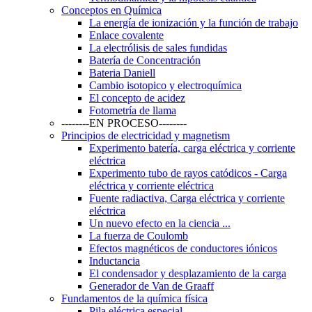
Conceptos en Química
La energía de ionización y la función de trabajo
Enlace covalente
La electrólisis de sales fundidas
Batería de Concentración
Bateria Daniell
Cambio isotopico y electroquímica
El concepto de acidez
Fotometría de llama
--------EN PROCESO--------
Principios de electricidad y magnetism
Experimento batería, carga eléctrica y corriente
eléctrica
Experimento tubo de rayos catódicos - Carga
eléctrica y corriente eléctrica
Fuente radiactiva, Carga eléctrica y corriente
eléctrica
Un nuevo efecto en la ciencia ...
La fuerza de Coulomb
Efectos magnéticos de conductores iónicos
Inductancia
El condensador y desplazamiento de la carga
Generador de Van de Graaff
Fundamentos de la química física
Pila eléctrica especial