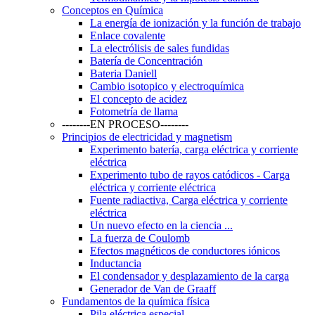
Conceptos en Química
La energía de ionización y la función de trabajo
Enlace covalente
La electrólisis de sales fundidas
Batería de Concentración
Bateria Daniell
Cambio isotopico y electroquímica
El concepto de acidez
Fotometría de llama
--------EN PROCESO--------
Principios de electricidad y magnetism
Experimento batería, carga eléctrica y corriente
eléctrica
Experimento tubo de rayos catódicos - Carga
eléctrica y corriente eléctrica
Fuente radiactiva, Carga eléctrica y corriente
eléctrica
Un nuevo efecto en la ciencia ...
La fuerza de Coulomb
Efectos magnéticos de conductores iónicos
Inductancia
El condensador y desplazamiento de la carga
Generador de Van de Graaff
Fundamentos de la química física
Pila eléctrica especial