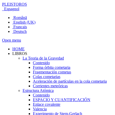
PLEISTOROS
Espagnol
Română
English (UK)
Francais
Deutsch
Open menu
HOME
LIBROS
La Teoria de la Gravedad
Contenido
Forma órbita cometaria
Fragmentación cometas
Colas cometarias
Aceleración de partículas en la cola cometaria
Corrientes meteóricas
Estructura Atómica
Contenido
ESPACIO Y CUANTIFICACIÓN
Enlace covalente
Valencia
Experimento de Stern-Gerlach