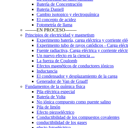
Batería de Concentración
Bateria Daniell
Cambio isotopico y electroquímica
El concepto de acidez
Fotometría de llama
--------EN PROCESO--------
Principios de electricidad y magnetism
Experimento batería, carga eléctrica y corriente elé
Experimento tubo de rayos catódicos - Carga eléctri
Fuente radiactiva, Carga eléctrica y corriente eléctr
Un nuevo efecto en la ciencia ...
La fuerza de Coulomb
Efectos magnéticos de conductores iónicos
Inductancia
El condensador y desplazamiento de la carga
Generador de Van de Graaff
Fundamentos de la química física
Pila eléctrica especial
Batería de Volta
No iónica compuesto como puente salino
Pila de limón
Efecto piezoeléctrico
Conductibilidad de los compuestos covalentes
conductibilidad de los gases
efecto fotoeléctrico