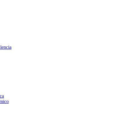
lencia
ica
smico