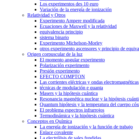
Los experimentos des 10 euro
Variación de la energía de ionización
Relatividad y Otros
Experimento Ampere modificada
Ecuaciones de Maxwell y la relatividad
equivalencia principio
sistema binario
Experimento Michelson-Morley
otros experimento ascensores y principio de equiva
Origen corpuscular de la luz
El momento angular experimento
Polarización experimento
Presión experimento
EFECTO COMPTON
Las corrientes eléctricas y ondas electromagnéticas
técnicas de modulación e quanta
Masers y la hipótesis cuántica
Resonancia magnética nuclear y la hipótesis cuánt
Quantum hipótesis y la temperatura del cuerpo có
El problema espectros infrarrojos
Termodinámica y la hipótesis cuántica
Conceptos en Química
La energía de ionización y la función de trabajo
Enlace covalente
La electrólisis de sales fundidas