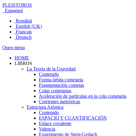
PLEISTOROS
Espagnol
Română
English (UK)
Francais
Deutsch
Open menu
HOME
LIBROS
La Teoria de la Gravedad
Contenido
Forma órbita cometaria
Fragmentación cometas
Colas cometarias
Aceleración de partículas en la cola cometaria
Corrientes meteóricas
Estructura Atómica
Contenido
ESPACIO Y CUANTIFICACIÓN
Enlace covalente
Valencia
Experimento de Stern-Gerlach