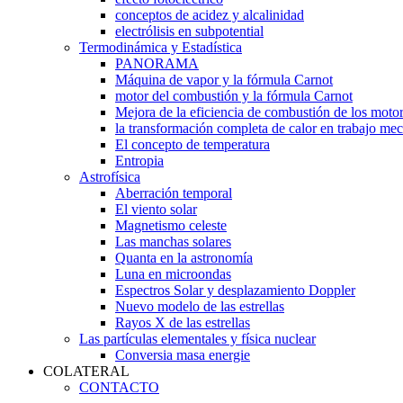
conceptos de acidez y alcalinidad
electrólisis en subpotential
Termodinámica y Estadística
PANORAMA
Máquina de vapor y la fórmula Carnot
motor del combustión y la fórmula Carnot
Mejora de la eficiencia de combustión de los moto
la transformación completa de calor en trabajo me
El concepto de temperatura
Entropia
Astrofísica
Aberración temporal
El viento solar
Magnetismo celeste
Las manchas solares
Quanta en la astronomía
Luna en microondas
Espectros Solar y desplazamiento Doppler
Nuevo modelo de las estrellas
Rayos X de las estrellas
Las partículas elementales y física nuclear
Conversia masa energie
COLATERAL
CONTACTO